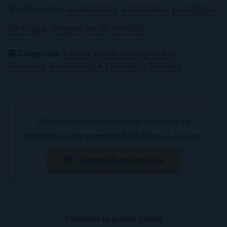
Etiquetas
:
asesinatos
,
cantantes
,
complejo
de edipo
,
drogas
,
rock
,
verdad
Categorías:
5-Stars
,
Libros que enganchan
,
Narrativa
,
Novela Negra y Policiaca
,
Reseñas
¿Te ha convencido la reseña? Consigue
Lo
verdadero es un momento de lo falso
en Amazon:
Consíguelo en Amazon
También te puede gustar