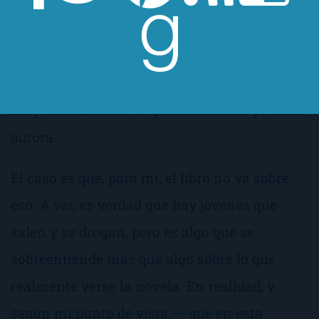
momento de lo falso
, no era otra cosa que la
historia de unos adolescentes drogándose a
manos llenas, continuamente de fiesta y sin
pegar un palo al agua… Algo, por otra parte,
muy en la línea de lo que había leído yo de la
autora.
El caso es que, para mi, el libro no va sobre
eso. A ver, es verdad que hay jóvenes que
salen y se drogan, pero es algo que se
sobreentiende más que algo sobre lo que
realmente verse la novela. En realidad, y
según mi punto de vista, — que en esta