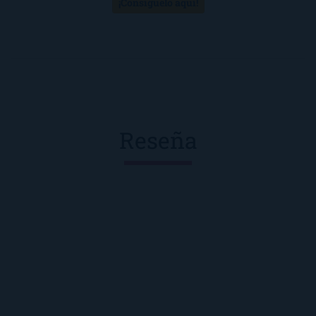
¡Consíguelo aquí!
Reseña