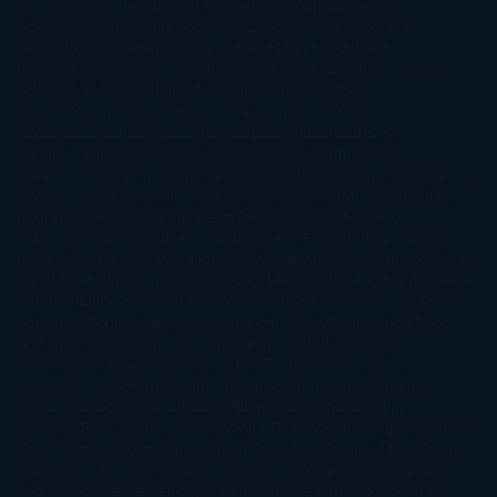
Dicker
John Connolly
John Katzenbach
John Tiffany
Jojo
Moyes
Jonathan Safran Foer
Jose Carlos Somoza
Jose Luis
Sampedro
José Saramago
Karen Marie Moning
Katharine
McGee
Katherine Pancol
Katie Khan
Katjia Millay
Ken Follet
Ken
Follett
Kent Haruf
Khaled Hosseini
Kiera Cass
Koushun
Takami
Kristin Hannah
Kyoichi Katayama
L.J. Smith
Laini
Taylor
Laura Kinsale
Laura Norton
Laura Nuño
Laurell K.
Hamilton
Lauren Groff
Lauren Oliver
Lauren Willig
Leisa
Rayven
Lena Valenti
Leylah Attar
Liane Moriarty
Lidia Herbada
Lisa
Jewell
Lisa Kleypas
Lucía Etxebarria
Luz Gabás
M. J. Arlidge
M.C.
Andrews
Macarena Berlín
Malin Persson Giolito
Marcello
Simoni
María Dueñas
Marian Keyes
Marie Rutkoski
Mario Vagas
Llosa
Marta Estrada
Marta Francés
Marta Quintín
Max Brooks
Megan
Hart
Megan Maxwell
Mercedes Pinto Maldonado
Mia Sheridan
Milan
Kundera
Milly Johnson
Moderna de Pueblo
Mónica Carillo
Mónica
Gutiérrez
Mónica Vázquez
Naiara Domínguez
Nalini Singh
Naomi
Novik
Neil Gaiman
Nicolas Barreau
Nicole Williams
Noelia
Amarillo
Pamela Aidan
Patrick Ness
Patrick Rothfuss
Paul
Auster
Paula Hawkins
Pauline Réage
Paullina Simons
Rachel
Gibson
Rainbow Rowell
Raine Miller
Robin Schone
Robin
Scoresby
Ruth Ware
S. J. Hooks
Sally Thorne
Sam Savage
Samantha
Young
Sandra Brown
Sara Ballarín
Sara Mesa
Sarah J. Maas
Sarah
Lark
Sarah MacLean
Saray García
Shari Lapena
Shea Olsen
Sherry
Thomas
Sophie Hannah
Sophie Kinsella
Stephen Chbosky
Stieg