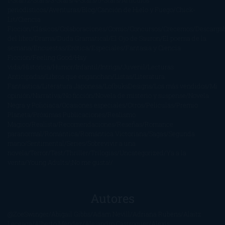
periodísticos
Aventuras
Blog
Canción de Hielo y Fuego
Chick-
Lit
Ciencia
Ficción
Clásicos
Colaboraciones
Comic
Concursos
Crecemos
Descarga
del libro
Drama
Duda Gramatical
El Ojo de Sauron
El poema de la
semana
Encuestas
Erótica
Especiales
Fantasía y Ciencia
Ficción
Feeling Good
Hay
vida
Histórica
Humor
Infantil
Intriga
Juvenil
Lecturas
Anticipadas
Libros que enganchan
Listas
Literatura
Fantástica
Literatura Japonesa
LofbuksDesigns
Los más vendidos
Mi
opinión
Narrativa
No ficción
Novela de misterio y suspense
Novela
Negra y Policiaca
Ocasiones especiales
Otros
Películas
Premio
Planeta
Próximas Publicaciones
Realismo
Mágico
Realista
Recomendaciones
Reseñas
Romance
paranormal
Romántica
Romántica Victoriana
Sagas
Segunda
mano
Sentimental
Series
Sobrevivir a una
novela
Terror
Test
Thriller
Trilogías
Uncategorized
Ya a la
venta
Young Adults
¡No me gusta!
Autores
@ZoeSwinger
Abigail Gibbs
Adam Nevill
Adriana Rubens
Alaitz
Leceaga
Alberto Méndez
Alejandro Castroguer
Alexis