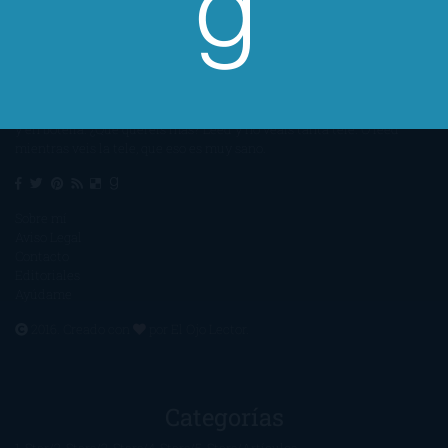
Un lector en la sombra. Escribo por escribir. Recomiendo libros. Blanco
y en botella. ¿Qué queréis más? Leed y no veáis tanta tele. O leed
mientras veis la tele, que eso es muy sano.
Sobre mí
Aviso Legal
Contacto
Editoriales
Ayúdame
2016. Creado con
por
El Ojo Lector
.
Categorías
1-Star
2-Stars
3-Stars
4-Stars
5-Stars
Artículos