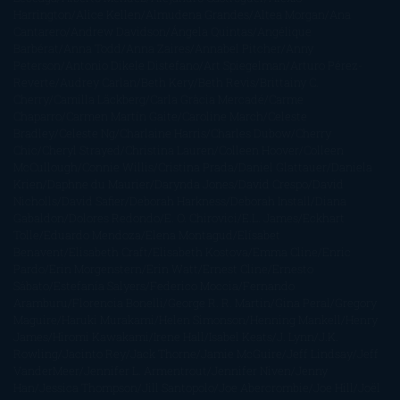
Harrington
Alice Kellen
Almudena Grandes
Altea Morgan
Ana
Cantarero
Andrew Davidson
Ángela Quintas
Angélique
Barbérat
Anna Todd
Anna Zaires
Annabel Pitcher
Anny
Peterson
Antonio Dikele Distefano
Art Spiegelman
Arturo Pérez-
Reverte
Audrey Carlan
Beth Kery
Beth Revis
Brittainy C.
Cherry
Camilla Läckberg
Carla Gràcia Mercadé
Carme
Chaparro
Carmen Martín Gaite
Caroline March
Celeste
Bradley
Celeste Ng
Charlaine Harris
Charles Dubow
Cherry
Chic
Cheryl Strayed
Christina Lauren
Colleen Hoover
Colleen
McCullough
Connie Willis
Cristina Prada
Daniel Glattauer
Daniela
Krien
Daphne du Maurier
Darynda Jones
David Crespo
David
Nicholls
David Safier
Deborah Harkness
Deborah Install
Diana
Gabaldon
Dolores Redondo
E. O. Chirovici
E.L. James
Eckhart
Tolle
Eduardo Mendoza
Elena Montagud
Elísabet
Benavent
Elisabeth Craft
Elisabeth Kostova
Emma Cline
Enric
Pardo
Erin Morgenstern
Erin Watt
Ernest Cline
Ernesto
Sábato
Estefanía Salyers
Federico Moccia
Fernando
Aramburu
Florencia Bonelli
George R. R. Martin
Gina Peral
Gregory
Maguire
Haruki Murakami
Helen Simonson
Henning Mankell
Henry
James
Hiromi Kawakami
Irene Hall
Isabel Keats
J. Lynn
J.K.
Rowling
Jacinto Rey
Jack Thorne
Jamie McGuire
Jeff Lindsay
Jeff
VanderMeer
Jennifer L. Armentrout
Jennifer Niven
Jenny
Han
Jessica Thompson
Jill Santopolo
Joe Abercrombie
Joe Hill
Joël