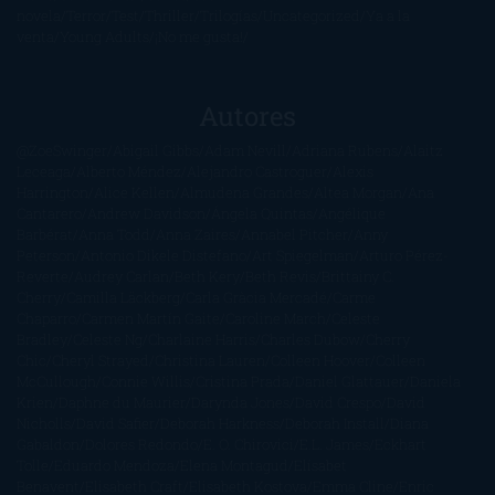
novela
Terror
Test
Thriller
Trilogías
Uncategorized
Ya a la
venta
Young Adults
¡No me gusta!
Autores
@ZoeSwinger
Abigail Gibbs
Adam Nevill
Adriana Rubens
Alaitz
Leceaga
Alberto Méndez
Alejandro Castroguer
Alexis
Harrington
Alice Kellen
Almudena Grandes
Altea Morgan
Ana
Cantarero
Andrew Davidson
Ángela Quintas
Angélique
Barbérat
Anna Todd
Anna Zaires
Annabel Pitcher
Anny
Peterson
Antonio Dikele Distefano
Art Spiegelman
Arturo Pérez-
Reverte
Audrey Carlan
Beth Kery
Beth Revis
Brittainy C.
Cherry
Camilla Läckberg
Carla Gràcia Mercadé
Carme
Chaparro
Carmen Martín Gaite
Caroline March
Celeste
Bradley
Celeste Ng
Charlaine Harris
Charles Dubow
Cherry
Chic
Cheryl Strayed
Christina Lauren
Colleen Hoover
Colleen
McCullough
Connie Willis
Cristina Prada
Daniel Glattauer
Daniela
Krien
Daphne du Maurier
Darynda Jones
David Crespo
David
Nicholls
David Safier
Deborah Harkness
Deborah Install
Diana
Gabaldon
Dolores Redondo
E. O. Chirovici
E.L. James
Eckhart
Tolle
Eduardo Mendoza
Elena Montagud
Elísabet
Benavent
Elisabeth Craft
Elisabeth Kostova
Emma Cline
Enric