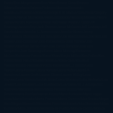
Pardo
Erin Morgenstern
Erin Watt
Ernest Cline
Ernesto
Sábato
Estefanía Salyers
Federico Moccia
Fernando
Aramburu
Florencia Bonelli
George R. R. Martin
Gina Peral
Gregory
Maguire
Haruki Murakami
Helen Simonson
Henning Mankell
Henry
James
Hiromi Kawakami
Irene Hall
Isabel Keats
J. Lynn
J.K.
Rowling
Jacinto Rey
Jack Thorne
Jamie McGuire
Jeff Lindsay
Jeff
VanderMeer
Jennifer L. Armentrout
Jennifer Niven
Jenny
Han
Jessica Thompson
Jill Santopolo
Joe Abercrombie
Joe Hill
Joël
Dicker
John Connolly
John Katzenbach
John Tiffany
Jojo
Moyes
Jonathan Safran Foer
Jose Carlos Somoza
Jose Luis
Sampedro
José Saramago
Karen Marie Moning
Katharine
McGee
Katherine Pancol
Katie Khan
Katjia Millay
Ken Follet
Ken
Follett
Kent Haruf
Khaled Hosseini
Kiera Cass
Koushun
Takami
Kristin Hannah
Kyoichi Katayama
L.J. Smith
Laini
Taylor
Laura Kinsale
Laura Norton
Laura Nuño
Laurell K.
Hamilton
Lauren Groff
Lauren Oliver
Lauren Willig
Leisa
Rayven
Lena Valenti
Leylah Attar
Liane Moriarty
Lidia Herbada
Lisa
Jewell
Lisa Kleypas
Lucía Etxebarria
Luz Gabás
M. J. Arlidge
M.C.
Andrews
Macarena Berlín
Malin Persson Giolito
Marcello
Simoni
María Dueñas
Marian Keyes
Marie Rutkoski
Mario Vagas
Llosa
Marta Estrada
Marta Francés
Marta Quintín
Max Brooks
Megan
Hart
Megan Maxwell
Mercedes Pinto Maldonado
Mia Sheridan
Milan
Kundera
Milly Johnson
Moderna de Pueblo
Mónica Carillo
Mónica