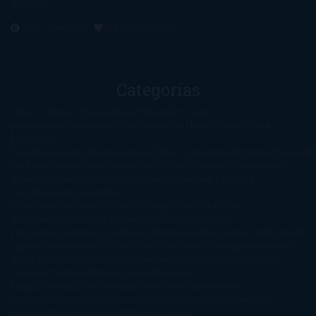
Ayúdame
2016. Creado con
por
El Ojo Lector
.
Categorías
1-Star
2-Stars
3-Stars
4-Stars
5-Stars
Artículos
periodísticos
Aventuras
Blog
Canción de Hielo y Fuego
Chick-
Lit
Ciencia
Ficción
Clásicos
Colaboraciones
Comic
Concursos
Crecemos
Descarga
del libro
Drama
Duda Gramatical
El Ojo de Sauron
El poema de la
semana
Encuestas
Erótica
Especiales
Fantasía y Ciencia
Ficción
Feeling Good
Hay
vida
Histórica
Humor
Infantil
Intriga
Juvenil
Lecturas
Anticipadas
Libros que enganchan
Listas
Literatura
Fantástica
Literatura Japonesa
LofbuksDesigns
Los más vendidos
Mi
opinión
Narrativa
No ficción
Novela de misterio y suspense
Novela
Negra y Policiaca
Ocasiones especiales
Otros
Películas
Premio
Planeta
Próximas Publicaciones
Realismo
Mágico
Realista
Recomendaciones
Reseñas
Romance
paranormal
Romántica
Romántica Victoriana
Sagas
Segunda
mano
Sentimental
Series
Sobrevivir a una