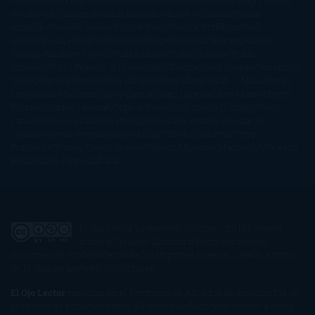
Gutiérrez
Mónica Vázquez
Naiara Domínguez
Nalini Singh
Naomi
Novik
Neil Gaiman
Nicolas Barreau
Nicole Williams
Noelia
Amarillo
Pamela Aidan
Patrick Ness
Patrick Rothfuss
Paul
Auster
Paula Hawkins
Pauline Réage
Paullina Simons
Rachel
Gibson
Rainbow Rowell
Raine Miller
Robin Schone
Robin
Scoresby
Ruth Ware
S. J. Hooks
Sally Thorne
Sam Savage
Samantha
Young
Sandra Brown
Sara Ballarín
Sara Mesa
Sarah J. Maas
Sarah
Lark
Sarah MacLean
Saray García
Shari Lapena
Shea Olsen
Sherry
Thomas
Sophie Hannah
Sophie Kinsella
Stephen Chbosky
Stieg
Larsson
Susan Elizabeth Phillips
Susanna Kearsley
Suzanne
Collins
Sylvain Reynard
Sylvia Day
Tabitha Suzuma
Terry
Pratchett
Tracey Garvis Graves
Valerio Massimo Manfredi
Veronica
Rossi
Xuso Jones
Zahara
El Ojo Lector
by
www.elojolector.com
is licensed
under a
Creative Commons Reconocimiento-
NoComercial-SinObraDerivada 3.0 Unported License
. Creado a partir
de la obra en
www.elojolector.com
.
El Ojo Lector
participa en el Programa de Afiliados de Amazon EU, un
programa de publicidad para afiliados diseñado para ofrecer a sitios