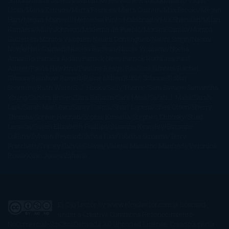
Simoni
María Dueñas
Marian Keyes
Marie Rutkoski
Mario Vagas
Llosa
Marta Estrada
Marta Francés
Marta Quintín
Max Brooks
Megan
Hart
Megan Maxwell
Mercedes Pinto Maldonado
Mia Sheridan
Milan
Kundera
Milly Johnson
Moderna de Pueblo
Mónica Carillo
Mónica
Gutiérrez
Mónica Vázquez
Naiara Domínguez
Nalini Singh
Naomi
Novik
Neil Gaiman
Nicolas Barreau
Nicole Williams
Noelia
Amarillo
Pamela Aidan
Patrick Ness
Patrick Rothfuss
Paul
Auster
Paula Hawkins
Pauline Réage
Paullina Simons
Rachel
Gibson
Rainbow Rowell
Raine Miller
Robin Schone
Robin
Scoresby
Ruth Ware
S. J. Hooks
Sally Thorne
Sam Savage
Samantha
Young
Sandra Brown
Sara Ballarín
Sara Mesa
Sarah J. Maas
Sarah
Lark
Sarah MacLean
Saray García
Shari Lapena
Shea Olsen
Sherry
Thomas
Sophie Hannah
Sophie Kinsella
Stephen Chbosky
Stieg
Larsson
Susan Elizabeth Phillips
Susanna Kearsley
Suzanne
Collins
Sylvain Reynard
Sylvia Day
Tabitha Suzuma
Terry
Pratchett
Tracey Garvis Graves
Valerio Massimo Manfredi
Veronica
Rossi
Xuso Jones
Zahara
El Ojo Lector
by
www.elojolector.com
is licensed
under a
Creative Commons Reconocimiento-
NoComercial-SinObraDerivada 3.0 Unported License
. Creado a partir