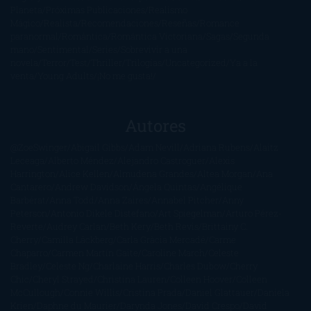
Planeta
Próximas Publicaciones
Realismo
Mágico
Realista
Recomendaciones
Reseñas
Romance
paranormal
Romántica
Romántica Victoriana
Sagas
Segunda
mano
Sentimental
Series
Sobrevivir a una
novela
Terror
Test
Thriller
Trilogías
Uncategorized
Ya a la
venta
Young Adults
¡No me gusta!
Autores
@ZoeSwinger
Abigail Gibbs
Adam Nevill
Adriana Rubens
Alaitz
Leceaga
Alberto Méndez
Alejandro Castroguer
Alexis
Harrington
Alice Kellen
Almudena Grandes
Altea Morgan
Ana
Cantarero
Andrew Davidson
Ángela Quintas
Angélique
Barbérat
Anna Todd
Anna Zaires
Annabel Pitcher
Anny
Peterson
Antonio Dikele Distefano
Art Spiegelman
Arturo Pérez-
Reverte
Audrey Carlan
Beth Kery
Beth Revis
Brittainy C.
Cherry
Camilla Läckberg
Carla Gràcia Mercadé
Carme
Chaparro
Carmen Martín Gaite
Caroline March
Celeste
Bradley
Celeste Ng
Charlaine Harris
Charles Dubow
Cherry
Chic
Cheryl Strayed
Christina Lauren
Colleen Hoover
Colleen
McCullough
Connie Willis
Cristina Prada
Daniel Glattauer
Daniela
Krien
Daphne du Maurier
Darynda Jones
David Crespo
David