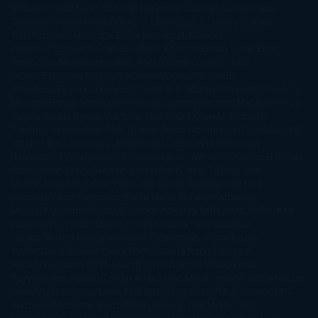
Nicholls
David Safier
Deborah Harkness
Deborah Install
Diana
Gabaldon
Dolores Redondo
E. O. Chirovici
E.L. James
Eckhart
Tolle
Eduardo Mendoza
Elena Montagud
Elísabet
Benavent
Elisabeth Craft
Elisabeth Kostova
Emma Cline
Enric
Pardo
Erin Morgenstern
Erin Watt
Ernest Cline
Ernesto
Sábato
Estefanía Salyers
Federico Moccia
Fernando
Aramburu
Florencia Bonelli
George R. R. Martin
Gina Peral
Gregory
Maguire
Haruki Murakami
Helen Simonson
Henning Mankell
Henry
James
Hiromi Kawakami
Irene Hall
Isabel Keats
J. Lynn
J.K.
Rowling
Jacinto Rey
Jack Thorne
Jamie McGuire
Jeff Lindsay
Jeff
VanderMeer
Jennifer L. Armentrout
Jennifer Niven
Jenny
Han
Jessica Thompson
Jill Santopolo
Joe Abercrombie
Joe Hill
Joël
Dicker
John Connolly
John Katzenbach
John Tiffany
Jojo
Moyes
Jonathan Safran Foer
Jose Carlos Somoza
Jose Luis
Sampedro
José Saramago
Karen Marie Moning
Katharine
McGee
Katherine Pancol
Katie Khan
Katjia Millay
Ken Follet
Ken
Follett
Kent Haruf
Khaled Hosseini
Kiera Cass
Koushun
Takami
Kristin Hannah
Kyoichi Katayama
L.J. Smith
Laini
Taylor
Laura Kinsale
Laura Norton
Laura Nuño
Laurell K.
Hamilton
Lauren Groff
Lauren Oliver
Lauren Willig
Leisa
Rayven
Lena Valenti
Leylah Attar
Liane Moriarty
Lidia Herbada
Lisa
Jewell
Lisa Kleypas
Lucía Etxebarria
Luz Gabás
M. J. Arlidge
M.C.
Andrews
Macarena Berlín
Malin Persson Giolito
Marcello