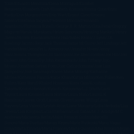
Tolle
Eduardo Mendoza
Elena Montagud
Elísabet
Benavent
Elisabeth Craft
Elisabeth Kostova
Emma Cline
Enric
Pardo
Erin Morgenstern
Erin Watt
Ernest Cline
Ernesto
Sábato
Estefanía Salyers
Federico Moccia
Fernando
Aramburu
Florencia Bonelli
George R. R. Martin
Gina Peral
Gregory
Maguire
Haruki Murakami
Helen Simonson
Henning Mankell
Henry
James
Hiromi Kawakami
Irene Hall
Isabel Keats
J. Lynn
J.K.
Rowling
Jacinto Rey
Jack Thorne
Jamie McGuire
Jeff Lindsay
Jeff
VanderMeer
Jennifer L. Armentrout
Jennifer Niven
Jenny
Han
Jessica Thompson
Jill Santopolo
Joe Abercrombie
Joe Hill
Joël
Dicker
John Connolly
John Katzenbach
John Tiffany
Jojo
Moyes
Jonathan Safran Foer
Jose Carlos Somoza
Jose Luis
Sampedro
José Saramago
Karen Marie Moning
Katharine
McGee
Katherine Pancol
Katie Khan
Katjia Millay
Ken Follet
Ken
Follett
Kent Haruf
Khaled Hosseini
Kiera Cass
Koushun
Takami
Kristin Hannah
Kyoichi Katayama
L.J. Smith
Laini
Taylor
Laura Kinsale
Laura Norton
Laura Nuño
Laurell K.
Hamilton
Lauren Groff
Lauren Oliver
Lauren Willig
Leisa
Rayven
Lena Valenti
Leylah Attar
Liane Moriarty
Lidia Herbada
Lisa
Jewell
Lisa Kleypas
Lucía Etxebarria
Luz Gabás
M. J. Arlidge
M.C.
Andrews
Macarena Berlín
Malin Persson Giolito
Marcello
Simoni
María Dueñas
Marian Keyes
Marie Rutkoski
Mario Vagas
Llosa
Marta Estrada
Marta Francés
Marta Quintín
Max Brooks
Megan