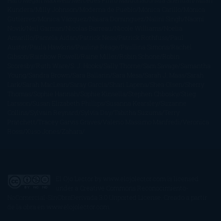
Hart
Megan Maxwell
Mercedes Pinto Maldonado
Mia Sheridan
Milan
Kundera
Milly Johnson
Moderna de Pueblo
Mónica Carillo
Mónica
Gutiérrez
Mónica Vázquez
Naiara Domínguez
Nalini Singh
Naomi
Novik
Neil Gaiman
Nicolas Barreau
Nicole Williams
Noelia
Amarillo
Pamela Aidan
Patrick Ness
Patrick Rothfuss
Paul
Auster
Paula Hawkins
Pauline Réage
Paullina Simons
Rachel
Gibson
Rainbow Rowell
Raine Miller
Robin Schone
Robin
Scoresby
Ruth Ware
S. J. Hooks
Sally Thorne
Sam Savage
Samantha
Young
Sandra Brown
Sara Ballarín
Sara Mesa
Sarah J. Maas
Sarah
Lark
Sarah MacLean
Saray García
Shari Lapena
Shea Olsen
Sherry
Thomas
Sophie Hannah
Sophie Kinsella
Stephen Chbosky
Stieg
Larsson
Susan Elizabeth Phillips
Susanna Kearsley
Suzanne
Collins
Sylvain Reynard
Sylvia Day
Tabitha Suzuma
Terry
Pratchett
Tracey Garvis Graves
Valerio Massimo Manfredi
Veronica
Rossi
Xuso Jones
Zahara
El Ojo Lector
by
www.elojolector.com
is licensed
under a
Creative Commons Reconocimiento-
NoComercial-SinObraDerivada 3.0 Unported License
. Creado a partir
de la obra en
www.elojolector.com
.