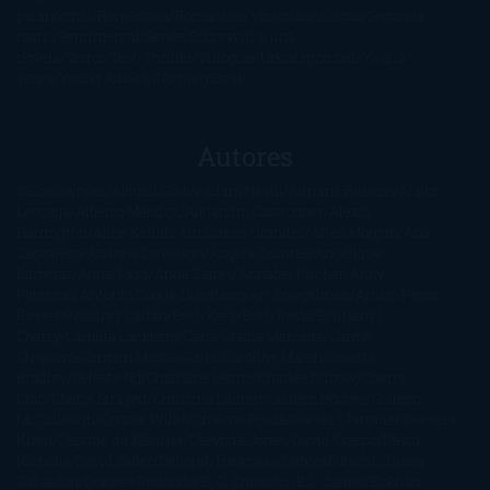
paranormal
Romántica
Romántica Victoriana
Sagas
Segunda
mano
Sentimental
Series
Sobrevivir a una
novela
Terror
Test
Thriller
Trilogías
Uncategorized
Ya a la
venta
Young Adults
¡No me gusta!
Autores
@ZoeSwinger
Abigail Gibbs
Adam Nevill
Adriana Rubens
Alaitz
Leceaga
Alberto Méndez
Alejandro Castroguer
Alexis
Harrington
Alice Kellen
Almudena Grandes
Altea Morgan
Ana
Cantarero
Andrew Davidson
Ángela Quintas
Angélique
Barbérat
Anna Todd
Anna Zaires
Annabel Pitcher
Anny
Peterson
Antonio Dikele Distefano
Art Spiegelman
Arturo Pérez-
Reverte
Audrey Carlan
Beth Kery
Beth Revis
Brittainy C.
Cherry
Camilla Läckberg
Carla Gràcia Mercadé
Carme
Chaparro
Carmen Martín Gaite
Caroline March
Celeste
Bradley
Celeste Ng
Charlaine Harris
Charles Dubow
Cherry
Chic
Cheryl Strayed
Christina Lauren
Colleen Hoover
Colleen
McCullough
Connie Willis
Cristina Prada
Daniel Glattauer
Daniela
Krien
Daphne du Maurier
Darynda Jones
David Crespo
David
Nicholls
David Safier
Deborah Harkness
Deborah Install
Diana
Gabaldon
Dolores Redondo
E. O. Chirovici
E.L. James
Eckhart