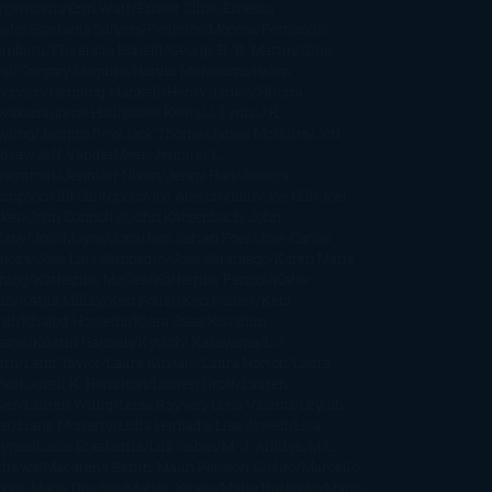
rgenstern
Erin Watt
Ernest Cline
Ernesto
bato
Estefanía Salyers
Federico Moccia
Fernando
amburu
Florencia Bonelli
George R. R. Martin
Gina
al
Gregory Maguire
Haruki Murakami
Helen
monson
Henning Mankell
Henry James
Hiromi
wakami
Irene Hall
Isabel Keats
J. Lynn
J.K.
wling
Jacinto Rey
Jack Thorne
Jamie McGuire
Jeff
ndsay
Jeff VanderMeer
Jennifer L.
mentrout
Jennifer Niven
Jenny Han
Jessica
ompson
Jill Santopolo
Joe Abercrombie
Joe Hill
Joël
cker
John Connolly
John Katzenbach
John
fany
Jojo Moyes
Jonathan Safran Foer
Jose Carlos
moza
Jose Luis Sampedro
José Saramago
Karen Marie
ning
Katharine McGee
Katherine Pancol
Katie
an
Katjia Millay
Ken Follet
Ken Follett
Kent
ruf
Khaled Hosseini
Kiera Cass
Koushun
kami
Kristin Hannah
Kyoichi Katayama
L.J.
ith
Laini Taylor
Laura Kinsale
Laura Norton
Laura
ño
Laurell K. Hamilton
Lauren Groff
Lauren
ver
Lauren Willig
Leisa Rayven
Lena Valenti
Leylah
ar
Liane Moriarty
Lidia Herbada
Lisa Jewell
Lisa
eypas
Lucía Etxebarria
Luz Gabás
M. J. Arlidge
M.C.
drews
Macarena Berlín
Malin Persson Giolito
Marcello
moni
María Dueñas
Marian Keyes
Marie Rutkoski
Mario