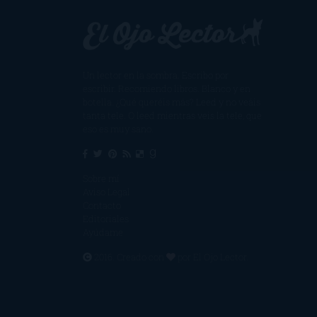
Un lector en la sombra. Escribo por
escribir. Recomiendo libros. Blanco y en
botella. ¿Qué queréis más? Leed y no veáis
tanta tele. O leed mientras veis la tele, que
eso es muy sano.
Sobre mí
Aviso Legal
Contacto
Editoriales
Ayúdame
2016. Creado con
por
El Ojo Lector
.