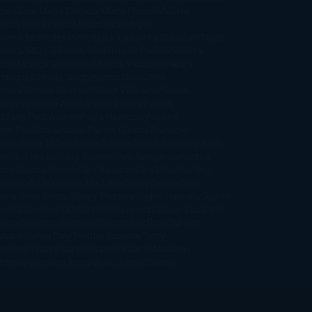
gas Llosa
Marta Estrada
Marta Francés
Marta
intín
Max Brooks
Megan Hart
Megan
xwell
Mercedes Pinto Maldonado
Mia Sheridan
Milan
ndera
Milly Johnson
Moderna de Pueblo
Mónica
illo
Mónica Gutiérrez
Mónica Vázquez
Naiara
mínguez
Nalini Singh
Naomi Novik
Neil
iman
Nicolas Barreau
Nicole Williams
Noelia
arillo
Pamela Aidan
Patrick Ness
Patrick
thfuss
Paul Auster
Paula Hawkins
Pauline
age
Paullina Simons
Rachel Gibson
Rainbow
well
Raine Miller
Robin Schone
Robin Scoresby
Ruth
re
S. J. Hooks
Sally Thorne
Sam Savage
Samantha
ung
Sandra Brown
Sara Ballarín
Sara Mesa
Sarah J.
as
Sarah Lark
Sarah MacLean
Saray García
Shari
pena
Shea Olsen
Sherry Thomas
Sophie Hannah
Sophie
sella
Stephen Chbosky
Stieg Larsson
Susan Elizabeth
llips
Susanna Kearsley
Suzanne Collins
Sylvain
ynard
Sylvia Day
Tabitha Suzuma
Terry
tchett
Tracey Garvis Graves
Valerio Massimo
nfredi
Veronica Rossi
Xuso Jones
Zahara