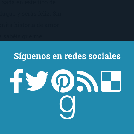
izada en este tipo de
duque y serás feliz. Sin
nita historia de amor
ya sabéis que me
Síguenos en redes sociales