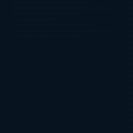
Planeta
Próximas Publicaciones
Realismo
Mo
Mágico
Realista
Recomendaciones
Reseñas
Romance
Sá
paranormal
Romántica
Romántica
Ar
Victoriana
Sagas
Segunda
Per
mano
Sentimental
Series
Sobrevivir a una
Si
novela
Terror
Test
Thriller
Trilogías
Uncategorized
Ya
Ka
a la venta
Young Adults
¡No me gusta!
Ro
Li
Ar
Th
Di
Tif
So
Mo
Kh
Ha
Ta
Sm
Nu
Oli
Att
Kl
An
Si