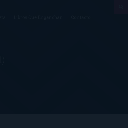
sts
Libros Que Enganchan
Contacto
1)