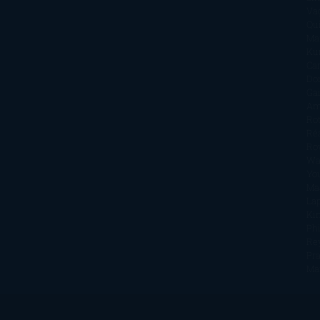
Va
Qu
Ma
Ku
Car
Do
Ga
Am
Ro
Ré
Ro
Wa
Yo
Ma
La
Kin
Phi
Re
Pra
Ma