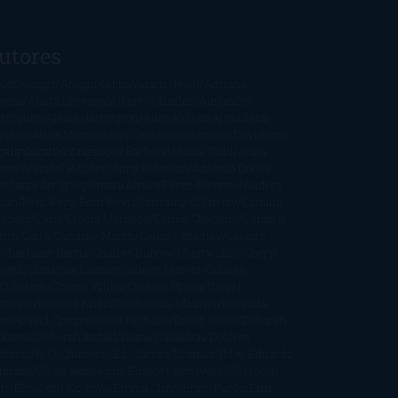
utores
oeSwinger
Abigail Gibbs
Adam Nevill
Adriana
bens
Alaitz Leceaga
Alberto Méndez
Alejandro
stroguer
Alexis Harrington
Alice Kellen
Almudena
andes
Altea Morgan
Ana Cantarero
Andrew Davidson
cargables
gela Quintas
Despúes
Angélique Barbérat
Anna Todd
Anna
res
Annabel Pitcher
Anny Peterson
Antonio Dikele
stefano
Art Spiegelman
Arturo Pérez-Reverte
Audrey
rlan
Beth Kery
Beth Revis
Brittainy C. Cherry
Camilla
ckberg
Carla Gràcia Mercadé
Carme Chaparro
Carmen
tín Gaite
Caroline March
Celeste Bradley
Celeste
Charlaine Harris
Charles Dubow
Cherry Chic
Cheryl
rayed
Christina Lauren
Colleen Hoover
Colleen
Cullough
Connie Willis
Cristina Prada
Daniel
ttauer
Daniela Krien
Daphne du Maurier
Darynda
nes
David Crespo
David Nicholls
David Safier
Deborah
rkness
Deborah Install
Diana Gabaldon
Dolores
dondo
E. O. Chirovici
E.L. James
Eckhart Tolle
Eduardo
ndoza
Elena Montagud
Elísabet Benavent
Elisabeth
ft
Elisabeth Kostova
Emma Cline
Enric Pardo
Erin