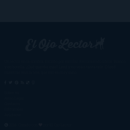
Un lector en la sombra. Escribo por escribir. Recomiendo libros. Blanco
y en botella. ¿Qué queréis más? Leed y no veáis tanta tele. O leed
mientras veis la tele, que eso es muy sano.
Sobre mí
Aviso Legal
Contacto
Editoriales
Ayúdame
2016. Creado con
por
El Ojo Lector
.