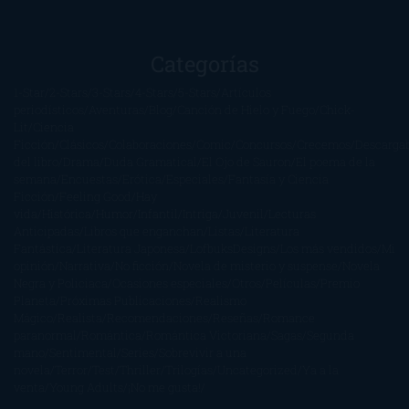
Categorías
1-Star
2-Stars
3-Stars
4-Stars
5-Stars
Artículos
periodísticos
Aventuras
Blog
Canción de Hielo y Fuego
Chick-
Lit
Ciencia
Ficción
Clásicos
Colaboraciones
Comic
Concursos
Crecemos
Descarga
del libro
Drama
Duda Gramatical
El Ojo de Sauron
El poema de la
semana
Encuestas
Erótica
Especiales
Fantasía y Ciencia
Ficción
Feeling Good
Hay
vida
Histórica
Humor
Infantil
Intriga
Juvenil
Lecturas
Anticipadas
Libros que enganchan
Listas
Literatura
Fantástica
Literatura Japonesa
LofbuksDesigns
Los más vendidos
Mi
opinión
Narrativa
No ficción
Novela de misterio y suspense
Novela
Negra y Policiaca
Ocasiones especiales
Otros
Películas
Premio
Planeta
Próximas Publicaciones
Realismo
Mágico
Realista
Recomendaciones
Reseñas
Romance
paranormal
Romántica
Romántica Victoriana
Sagas
Segunda
mano
Sentimental
Series
Sobrevivir a una
novela
Terror
Test
Thriller
Trilogías
Uncategorized
Ya a la
venta
Young Adults
¡No me gusta!