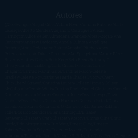
Autores
@ZoeSwinger
Abigail Gibbs
Adam Nevill
Adriana Rubens
Alaitz
Leceaga
Alberto Méndez
Alejandro Castroguer
Alexis
Harrington
Alice Kellen
Almudena Grandes
Altea Morgan
Ana
Cantarero
Andrew Davidson
Ángela Quintas
Angélique
Barbérat
Anna Todd
Anna Zaires
Annabel Pitcher
Anny
Peterson
Antonio Dikele Distefano
Art Spiegelman
Arturo Pérez-
Reverte
Audrey Carlan
Beth Kery
Beth Revis
Brittainy C.
Cherry
Camilla Läckberg
Carla Gràcia Mercadé
Carme
Chaparro
Carmen Martín Gaite
Caroline March
Celeste
Bradley
Celeste Ng
Charlaine Harris
Charles Dubow
Cherry
Chic
Cheryl Strayed
Christina Lauren
Colleen Hoover
Colleen
McCullough
Connie Willis
Cristina Prada
Daniel Glattauer
Daniela
Krien
Daphne du Maurier
Darynda Jones
David Crespo
David
Nicholls
David Safier
Deborah Harkness
Deborah Install
Diana
Gabaldon
Dolores Redondo
E. O. Chirovici
E.L. James
Eckhart
Tolle
Eduardo Mendoza
Elena Montagud
Elísabet
Benavent
Elisabeth Craft
Elisabeth Kostova
Emma Cline
Enric
Pardo
Erin Morgenstern
Erin Watt
Ernest Cline
Ernesto
Sábato
Estefanía Salyers
Federico Moccia
Fernando
Aramburu
Florencia Bonelli
George R. R. Martin
Gina Peral
Gregory