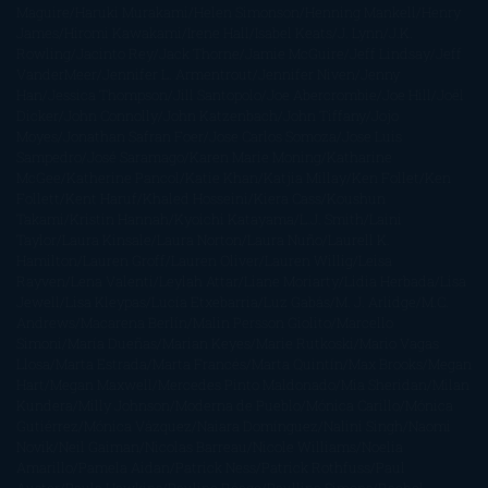
Maguire
Haruki Murakami
Helen Simonson
Henning Mankell
Henry
James
Hiromi Kawakami
Irene Hall
Isabel Keats
J. Lynn
J.K.
Rowling
Jacinto Rey
Jack Thorne
Jamie McGuire
Jeff Lindsay
Jeff
VanderMeer
Jennifer L. Armentrout
Jennifer Niven
Jenny
Han
Jessica Thompson
Jill Santopolo
Joe Abercrombie
Joe Hill
Joël
Dicker
John Connolly
John Katzenbach
John Tiffany
Jojo
Moyes
Jonathan Safran Foer
Jose Carlos Somoza
Jose Luis
Sampedro
José Saramago
Karen Marie Moning
Katharine
McGee
Katherine Pancol
Katie Khan
Katjia Millay
Ken Follet
Ken
Follett
Kent Haruf
Khaled Hosseini
Kiera Cass
Koushun
Takami
Kristin Hannah
Kyoichi Katayama
L.J. Smith
Laini
Taylor
Laura Kinsale
Laura Norton
Laura Nuño
Laurell K.
Hamilton
Lauren Groff
Lauren Oliver
Lauren Willig
Leisa
Rayven
Lena Valenti
Leylah Attar
Liane Moriarty
Lidia Herbada
Lisa
Jewell
Lisa Kleypas
Lucía Etxebarria
Luz Gabás
M. J. Arlidge
M.C.
Andrews
Macarena Berlín
Malin Persson Giolito
Marcello
Simoni
María Dueñas
Marian Keyes
Marie Rutkoski
Mario Vagas
Llosa
Marta Estrada
Marta Francés
Marta Quintín
Max Brooks
Megan
Hart
Megan Maxwell
Mercedes Pinto Maldonado
Mia Sheridan
Milan
Kundera
Milly Johnson
Moderna de Pueblo
Mónica Carillo
Mónica
Gutiérrez
Mónica Vázquez
Naiara Domínguez
Nalini Singh
Naomi
Novik
Neil Gaiman
Nicolas Barreau
Nicole Williams
Noelia
Amarillo
Pamela Aidan
Patrick Ness
Patrick Rothfuss
Paul