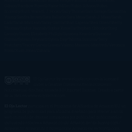
Auster
Paula Hawkins
Pauline Réage
Paullina Simons
Rachel
Gibson
Rainbow Rowell
Raine Miller
Robin Schone
Robin
Scoresby
Ruth Ware
S. J. Hooks
Sally Thorne
Sam Savage
Samantha
Young
Sandra Brown
Sara Ballarín
Sara Mesa
Sarah J. Maas
Sarah
Lark
Sarah MacLean
Saray García
Shari Lapena
Shea Olsen
Sherry
Thomas
Sophie Hannah
Sophie Kinsella
Stephen Chbosky
Stieg
Larsson
Susan Elizabeth Phillips
Susanna Kearsley
Suzanne
Collins
Sylvain Reynard
Sylvia Day
Tabitha Suzuma
Terry
Pratchett
Tracey Garvis Graves
Valerio Massimo Manfredi
Veronica
Rossi
Xuso Jones
Zahara
El Ojo Lector
by
www.elojolector.com
is licensed
under a
Creative Commons Reconocimiento-
NoComercial-SinObraDerivada 3.0 Unported License
. Creado a partir
de la obra en
www.elojolector.com
.
El Ojo Lector
participa en el Programa de Afiliados de Amazon EU, un
programa de publicidad para afiliados diseñado para ofrecer a sitios
web un modo de obtener comisiones por publicidad, publicitando e
incluyendo enlaces a Amazon.co.uk/ Amazon.de/ de.buyvip.com /
Amazon.fr/ Amazon.it/ it.buyvip.com/ Amazon.es/ es.buyvip.com.