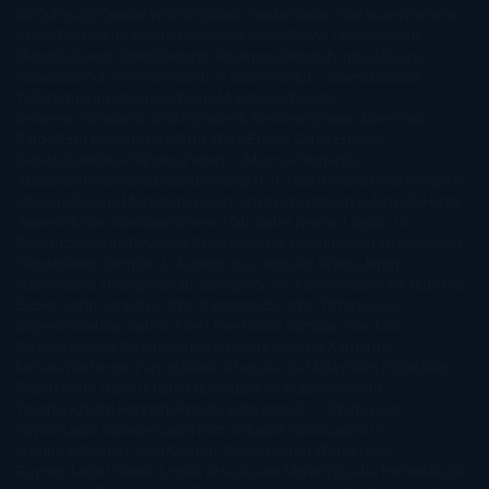
McCullough
Connie Willis
Cristina Prada
Daniel Glattauer
Daniela
Krien
Daphne du Maurier
Darynda Jones
David Crespo
David
Nicholls
David Safier
Deborah Harkness
Deborah Install
Diana
Gabaldon
Dolores Redondo
E. O. Chirovici
E.L. James
Eckhart
Tolle
Eduardo Mendoza
Elena Montagud
Elísabet
Benavent
Elisabeth Craft
Elisabeth Kostova
Emma Cline
Enric
Pardo
Erin Morgenstern
Erin Watt
Ernest Cline
Ernesto
Sábato
Estefanía Salyers
Federico Moccia
Fernando
Aramburu
Florencia Bonelli
George R. R. Martin
Gina Peral
Gregory
Maguire
Haruki Murakami
Helen Simonson
Henning Mankell
Henry
James
Hiromi Kawakami
Irene Hall
Isabel Keats
J. Lynn
J.K.
Rowling
Jacinto Rey
Jack Thorne
Jamie McGuire
Jeff Lindsay
Jeff
VanderMeer
Jennifer L. Armentrout
Jennifer Niven
Jenny
Han
Jessica Thompson
Jill Santopolo
Joe Abercrombie
Joe Hill
Joël
Dicker
John Connolly
John Katzenbach
John Tiffany
Jojo
Moyes
Jonathan Safran Foer
Jose Carlos Somoza
Jose Luis
Sampedro
José Saramago
Karen Marie Moning
Katharine
McGee
Katherine Pancol
Katie Khan
Katjia Millay
Ken Follet
Ken
Follett
Kent Haruf
Khaled Hosseini
Kiera Cass
Koushun
Takami
Kristin Hannah
Kyoichi Katayama
L.J. Smith
Laini
Taylor
Laura Kinsale
Laura Norton
Laura Nuño
Laurell K.
Hamilton
Lauren Groff
Lauren Oliver
Lauren Willig
Leisa
Rayven
Lena Valenti
Leylah Attar
Liane Moriarty
Lidia Herbada
Lisa