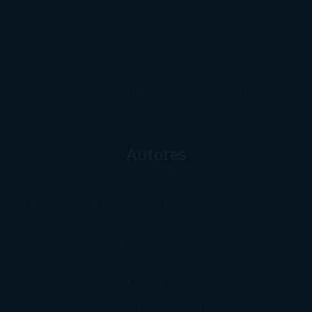
opinión
Narrativa
No ficción
Novela de misterio y suspense
Novela
Negra y Policiaca
Ocasiones especiales
Otros
Películas
Premio
Planeta
Próximas Publicaciones
Realismo
Mágico
Realista
Recomendaciones
Reseñas
Romance
paranormal
Romántica
Romántica Victoriana
Sagas
Segunda
mano
Sentimental
Series
Sobrevivir a una
novela
Terror
Test
Thriller
Trilogías
Uncategorized
Ya a la
venta
Young Adults
¡No me gusta!
Autores
@ZoeSwinger
Abigail Gibbs
Adam Nevill
Adriana Rubens
Alaitz
Leceaga
Alberto Méndez
Alejandro Castroguer
Alexis
Harrington
Alice Kellen
Almudena Grandes
Altea Morgan
Ana
Cantarero
Andrew Davidson
Ángela Quintas
Angélique
Barbérat
Anna Todd
Anna Zaires
Annabel Pitcher
Anny
Peterson
Antonio Dikele Distefano
Art Spiegelman
Arturo Pérez-
Reverte
Audrey Carlan
Beth Kery
Beth Revis
Brittainy C.
Cherry
Camilla Läckberg
Carla Gràcia Mercadé
Carme
Chaparro
Carmen Martín Gaite
Caroline March
Celeste
Bradley
Celeste Ng
Charlaine Harris
Charles Dubow
Cherry
Chic
Cheryl Strayed
Christina Lauren
Colleen Hoover
Colleen