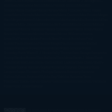
Jewell
Lisa Kleypas
Lucía Etxebarria
Luz Gabás
M. J. Arlidge
M.C.
Andrews
Macarena Berlín
Malin Persson Giolito
Marcello
Simoni
María Dueñas
Marian Keyes
Marie Rutkoski
Mario Vagas
Llosa
Marta Estrada
Marta Francés
Marta Quintín
Max Brooks
Megan
Hart
Megan Maxwell
Mercedes Pinto Maldonado
Mia Sheridan
Milan
Kundera
Milly Johnson
Moderna de Pueblo
Mónica Carillo
Mónica
Gutiérrez
Mónica Vázquez
Naiara Domínguez
Nalini Singh
Naomi
Novik
Neil Gaiman
Nicolas Barreau
Nicole Williams
Noelia
Amarillo
Pamela Aidan
Patrick Ness
Patrick Rothfuss
Paul
Auster
Paula Hawkins
Pauline Réage
Paullina Simons
Rachel
Gibson
Rainbow Rowell
Raine Miller
Robin Schone
Robin
Scoresby
Ruth Ware
S. J. Hooks
Sally Thorne
Sam Savage
Samantha
Young
Sandra Brown
Sara Ballarín
Sara Mesa
Sarah J. Maas
Sarah
Lark
Sarah MacLean
Saray García
Shari Lapena
Shea Olsen
Sherry
Thomas
Sophie Hannah
Sophie Kinsella
Stephen Chbosky
Stieg
Larsson
Susan Elizabeth Phillips
Susanna Kearsley
Suzanne
Collins
Sylvain Reynard
Sylvia Day
Tabitha Suzuma
Terry
Pratchett
Tracey Garvis Graves
Valerio Massimo Manfredi
Veronica
Rossi
Xuso Jones
Zahara
El Ojo Lector
by
www.elojolector.com
is licensed