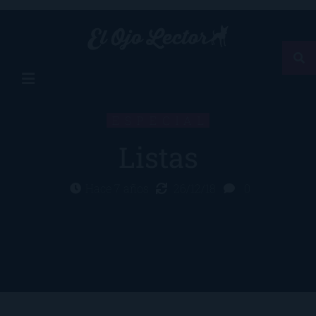
ESPECIAL
Listas
Hace 7 años
26/12/18
0