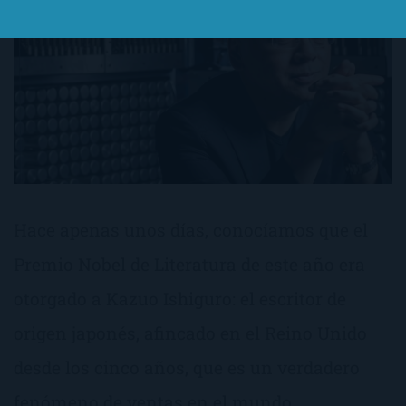
Hace apenas unos días, conocíamos que el
Premio Nobel de Literatura de este año era
otorgado a Kazuo Ishiguro: el escritor de
origen japonés, afincado en el Reino Unido
desde los cinco años, que es un verdadero
fenómeno de ventas en el mundo