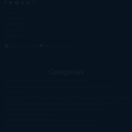
Sobre mí
Aviso Legal
Contacto
Editoriales
Ayúdame
2016. Creado con
por
El Ojo Lector
.
Categorías
1-Star
2-Stars
3-Stars
4-Stars
5-Stars
Artículos
periodísticos
Aventuras
Blog
Canción de Hielo y Fuego
Chick-
Lit
Ciencia
Ficción
Clásicos
Colaboraciones
Comic
Concursos
Crecemos
Descarga
del libro
Drama
Duda Gramatical
El Ojo de Sauron
El poema de la
semana
Encuestas
Erótica
Especiales
Fantasía y Ciencia
Ficción
Feeling Good
Hay
vida
Histórica
Humor
Infantil
Intriga
Juvenil
Lecturas
Anticipadas
Libros que enganchan
Listas
Literatura
Fantástica
Literatura Japonesa
LofbuksDesigns
Los más vendidos
Mi