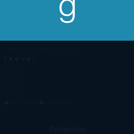
Un lector en la sombra. Escribo por escribir. Recomiendo libros. Blanco
y en botella. ¿Qué queréis más? Leed y no veáis tanta tele. O leed
mientras veis la tele, que eso es muy sano.
Sobre mí
Aviso Legal
Contacto
Editoriales
Ayúdame
2016. Creado con
por
El Ojo Lector
.
Categorías