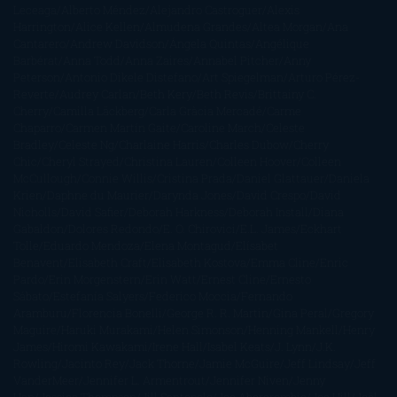
Leceaga
Alberto Méndez
Alejandro Castroguer
Alexis
Harrington
Alice Kellen
Almudena Grandes
Altea Morgan
Ana
Cantarero
Andrew Davidson
Ángela Quintas
Angélique
Barbérat
Anna Todd
Anna Zaires
Annabel Pitcher
Anny
Peterson
Antonio Dikele Distefano
Art Spiegelman
Arturo Pérez-
Reverte
Audrey Carlan
Beth Kery
Beth Revis
Brittainy C.
Cherry
Camilla Läckberg
Carla Gràcia Mercadé
Carme
Chaparro
Carmen Martín Gaite
Caroline March
Celeste
Bradley
Celeste Ng
Charlaine Harris
Charles Dubow
Cherry
Chic
Cheryl Strayed
Christina Lauren
Colleen Hoover
Colleen
McCullough
Connie Willis
Cristina Prada
Daniel Glattauer
Daniela
Krien
Daphne du Maurier
Darynda Jones
David Crespo
David
Nicholls
David Safier
Deborah Harkness
Deborah Install
Diana
Gabaldon
Dolores Redondo
E. O. Chirovici
E.L. James
Eckhart
Tolle
Eduardo Mendoza
Elena Montagud
Elísabet
Benavent
Elisabeth Craft
Elisabeth Kostova
Emma Cline
Enric
Pardo
Erin Morgenstern
Erin Watt
Ernest Cline
Ernesto
Sábato
Estefanía Salyers
Federico Moccia
Fernando
Aramburu
Florencia Bonelli
George R. R. Martin
Gina Peral
Gregory
Maguire
Haruki Murakami
Helen Simonson
Henning Mankell
Henry
James
Hiromi Kawakami
Irene Hall
Isabel Keats
J. Lynn
J.K.
Rowling
Jacinto Rey
Jack Thorne
Jamie McGuire
Jeff Lindsay
Jeff
VanderMeer
Jennifer L. Armentrout
Jennifer Niven
Jenny