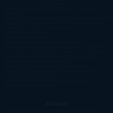
1-Star
2-Stars
3-Stars
4-Stars
5-Stars
Artículos
periodísticos
Aventuras
Blog
Canción de Hielo y Fuego
Chick-
Lit
Ciencia
Ficción
Clásicos
Colaboraciones
Comic
Concursos
Crecemos
Descarga
del libro
Drama
Duda Gramatical
El Ojo de Sauron
El poema de la
semana
Encuestas
Erótica
Especiales
Fantasía y Ciencia
Ficción
Feeling Good
Hay
vida
Histórica
Humor
Infantil
Intriga
Juvenil
Lecturas
Anticipadas
Libros que enganchan
Listas
Literatura
Fantástica
Literatura Japonesa
LofbuksDesigns
Los más vendidos
Mi
opinión
Narrativa
No ficción
Novela de misterio y suspense
Novela
Negra y Policiaca
Ocasiones especiales
Otros
Películas
Premio
Planeta
Próximas Publicaciones
Realismo
Mágico
Realista
Recomendaciones
Reseñas
Romance
paranormal
Romántica
Romántica Victoriana
Sagas
Segunda
mano
Sentimental
Series
Sobrevivir a una
novela
Terror
Test
Thriller
Trilogías
Uncategorized
Ya a la
venta
Young Adults
¡No me gusta!
Autores
@ZoeSwinger
Abigail Gibbs
Adam Nevill
Adriana Rubens
Alaitz