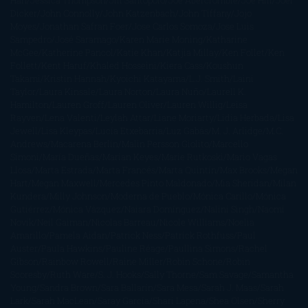
Han
Jessica Thompson
Jill Santopolo
Joe Abercrombie
Joe Hill
Joël
Dicker
John Connolly
John Katzenbach
John Tiffany
Jojo
Moyes
Jonathan Safran Foer
Jose Carlos Somoza
Jose Luis
Sampedro
José Saramago
Karen Marie Moning
Katharine
McGee
Katherine Pancol
Katie Khan
Katjia Millay
Ken Follet
Ken
Follett
Kent Haruf
Khaled Hosseini
Kiera Cass
Koushun
Takami
Kristin Hannah
Kyoichi Katayama
L.J. Smith
Laini
Taylor
Laura Kinsale
Laura Norton
Laura Nuño
Laurell K.
Hamilton
Lauren Groff
Lauren Oliver
Lauren Willig
Leisa
Rayven
Lena Valenti
Leylah Attar
Liane Moriarty
Lidia Herbada
Lisa
Jewell
Lisa Kleypas
Lucía Etxebarria
Luz Gabás
M. J. Arlidge
M.C.
Andrews
Macarena Berlín
Malin Persson Giolito
Marcello
Simoni
María Dueñas
Marian Keyes
Marie Rutkoski
Mario Vagas
Llosa
Marta Estrada
Marta Francés
Marta Quintín
Max Brooks
Megan
Hart
Megan Maxwell
Mercedes Pinto Maldonado
Mia Sheridan
Milan
Kundera
Milly Johnson
Moderna de Pueblo
Mónica Carillo
Mónica
Gutiérrez
Mónica Vázquez
Naiara Domínguez
Nalini Singh
Naomi
Novik
Neil Gaiman
Nicolas Barreau
Nicole Williams
Noelia
Amarillo
Pamela Aidan
Patrick Ness
Patrick Rothfuss
Paul
Auster
Paula Hawkins
Pauline Réage
Paullina Simons
Rachel
Gibson
Rainbow Rowell
Raine Miller
Robin Schone
Robin
Scoresby
Ruth Ware
S. J. Hooks
Sally Thorne
Sam Savage
Samantha
Young
Sandra Brown
Sara Ballarín
Sara Mesa
Sarah J. Maas
Sarah
Lark
Sarah MacLean
Saray García
Shari Lapena
Shea Olsen
Sherry