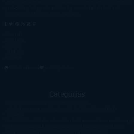
Un lector en la sombra. Escribo por escribir. Recomiendo libros. Blanco
y en botella. ¿Qué queréis más? Leed y no veáis tanta tele. O leed
mientras veis la tele, que eso es muy sano.
Sobre mí
Aviso Legal
Contacto
Editoriales
Ayúdame
2016. Creado con
por
El Ojo Lector
.
Categorías
1-Star
2-Stars
3-Stars
4-Stars
5-Stars
Artículos
periodísticos
Aventuras
Blog
Canción de Hielo y Fuego
Chick-
Lit
Ciencia
Ficción
Clásicos
Colaboraciones
Comic
Concursos
Crecemos
Descarga
del libro
Drama
Duda Gramatical
El Ojo de Sauron
El poema de la
semana
Encuestas
Erótica
Especiales
Fantasía y Ciencia