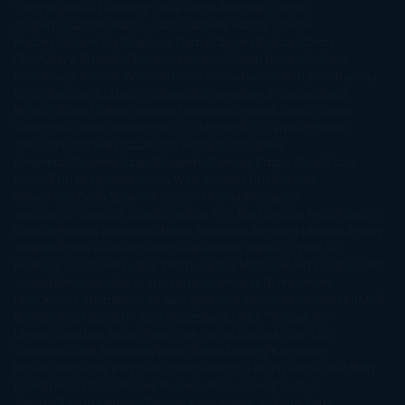
Cherry
Camilla Läckberg
Carla Gràcia Mercadé
Carme
Chaparro
Carmen Martín Gaite
Caroline March
Celeste
Bradley
Celeste Ng
Charlaine Harris
Charles Dubow
Cherry
Chic
Cheryl Strayed
Christina Lauren
Colleen Hoover
Colleen
McCullough
Connie Willis
Cristina Prada
Daniel Glattauer
Daniela
Krien
Daphne du Maurier
Darynda Jones
David Crespo
David
Nicholls
David Safier
Deborah Harkness
Deborah Install
Diana
Gabaldon
Dolores Redondo
E. O. Chirovici
E.L. James
Eckhart
Tolle
Eduardo Mendoza
Elena Montagud
Elísabet
Benavent
Elisabeth Craft
Elisabeth Kostova
Emma Cline
Enric
Pardo
Erin Morgenstern
Erin Watt
Ernest Cline
Ernesto
Sábato
Estefanía Salyers
Federico Moccia
Fernando
Aramburu
Florencia Bonelli
George R. R. Martin
Gina Peral
Gregory
Maguire
Haruki Murakami
Helen Simonson
Henning Mankell
Henry
James
Hiromi Kawakami
Irene Hall
Isabel Keats
J. Lynn
J.K.
Rowling
Jacinto Rey
Jack Thorne
Jamie McGuire
Jeff Lindsay
Jeff
VanderMeer
Jennifer L. Armentrout
Jennifer Niven
Jenny
Han
Jessica Thompson
Jill Santopolo
Joe Abercrombie
Joe Hill
Joël
Dicker
John Connolly
John Katzenbach
John Tiffany
Jojo
Moyes
Jonathan Safran Foer
Jose Carlos Somoza
Jose Luis
Sampedro
José Saramago
Karen Marie Moning
Katharine
McGee
Katherine Pancol
Katie Khan
Katjia Millay
Ken Follet
Ken
Follett
Kent Haruf
Khaled Hosseini
Kiera Cass
Koushun
Takami
Kristin Hannah
Kyoichi Katayama
L.J. Smith
Laini