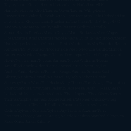
Taylor
Laura Kinsale
Laura Norton
Laura Nuño
Laurell K.
Hamilton
Lauren Groff
Lauren Oliver
Lauren Willig
Leisa
Rayven
Lena Valenti
Leylah Attar
Liane Moriarty
Lidia Herbada
Lisa
Jewell
Lisa Kleypas
Lucía Etxebarria
Luz Gabás
M. J. Arlidge
M.C.
Andrews
Macarena Berlín
Malin Persson Giolito
Marcello
Simoni
María Dueñas
Marian Keyes
Marie Rutkoski
Mario Vagas
Llosa
Marta Estrada
Marta Francés
Marta Quintín
Max Brooks
Megan
Hart
Megan Maxwell
Mercedes Pinto Maldonado
Mia Sheridan
Milan
Kundera
Milly Johnson
Moderna de Pueblo
Mónica Carillo
Mónica
Gutiérrez
Mónica Vázquez
Naiara Domínguez
Nalini Singh
Naomi
Novik
Neil Gaiman
Nicolas Barreau
Nicole Williams
Noelia
Amarillo
Pamela Aidan
Patrick Ness
Patrick Rothfuss
Paul
Auster
Paula Hawkins
Pauline Réage
Paullina Simons
Rachel
Gibson
Rainbow Rowell
Raine Miller
Robin Schone
Robin
Scoresby
Ruth Ware
S. J. Hooks
Sally Thorne
Sam Savage
Samantha
Young
Sandra Brown
Sara Ballarín
Sara Mesa
Sarah J. Maas
Sarah
Lark
Sarah MacLean
Saray García
Shari Lapena
Shea Olsen
Sherry
Thomas
Sophie Hannah
Sophie Kinsella
Stephen Chbosky
Stieg
Larsson
Susan Elizabeth Phillips
Susanna Kearsley
Suzanne
Collins
Sylvain Reynard
Sylvia Day
Tabitha Suzuma
Terry
Pratchett
Tracey Garvis Graves
Valerio Massimo Manfredi
Veronica
Rossi
Xuso Jones
Zahara