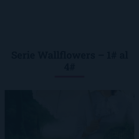
Serie Wallflowers – 1# al
4#