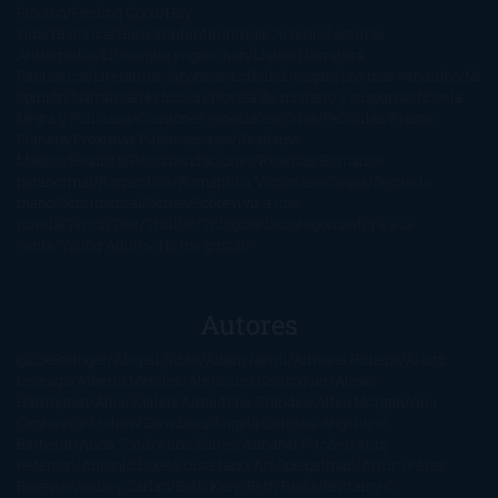
Ficción
Feeling Good
Hay
vida
Histórica
Humor
Infantil
Intriga
Juvenil
Lecturas
Anticipadas
Libros que enganchan
Listas
Literatura
Fantástica
Literatura Japonesa
LofbuksDesigns
Los más vendidos
Mi
opinión
Narrativa
No ficción
Novela de misterio y suspense
Novela
Negra y Policiaca
Ocasiones especiales
Otros
Películas
Premio
Planeta
Próximas Publicaciones
Realismo
Mágico
Realista
Recomendaciones
Reseñas
Romance
paranormal
Romántica
Romántica Victoriana
Sagas
Segunda
mano
Sentimental
Series
Sobrevivir a una
novela
Terror
Test
Thriller
Trilogías
Uncategorized
Ya a la
venta
Young Adults
¡No me gusta!
Autores
@ZoeSwinger
Abigail Gibbs
Adam Nevill
Adriana Rubens
Alaitz
Leceaga
Alberto Méndez
Alejandro Castroguer
Alexis
Harrington
Alice Kellen
Almudena Grandes
Altea Morgan
Ana
Cantarero
Andrew Davidson
Ángela Quintas
Angélique
Barbérat
Anna Todd
Anna Zaires
Annabel Pitcher
Anny
Peterson
Antonio Dikele Distefano
Art Spiegelman
Arturo Pérez-
Reverte
Audrey Carlan
Beth Kery
Beth Revis
Brittainy C.