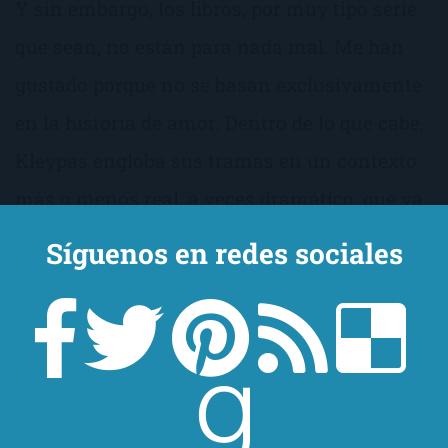
Y sin embargo, los libros, por muy tipo serie
que sean, no están para nada mal. Me han
gustado porque no se basan exclusivamente
en la historia de amor. Dentro de lo que cabe,
Kleypas engloba sus tramas en un contexto
más o menos real, a veces dramático, que va
desde el sórdido mundo de los malos tratos, a
Síguenos en redes sociales
la maternidad o a las infancias difíciles. La
verdad es que esperaba un libro de esos
oníricos donde todo se basa en el amor y en
las relaciones sexuales… ¡como si no hubiera
nada más sobre lo que preocuparse! No es el