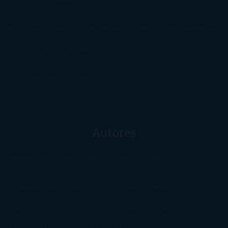
Anticipadas
Libros que enganchan
Listas
Literatura
Fantástica
Literatura Japonesa
LofbuksDesigns
Los más vendidos
Mi
opinión
Narrativa
No ficción
Novela de misterio y suspense
Novela
Negra y Policiaca
Ocasiones especiales
Otros
Películas
Premio
Planeta
Próximas Publicaciones
Realismo
Mágico
Realista
Recomendaciones
Reseñas
Romance
paranormal
Romántica
Romántica Victoriana
Sagas
Segunda
mano
Sentimental
Series
Sobrevivir a una
novela
Terror
Test
Thriller
Trilogías
Uncategorized
Ya a la
venta
Young Adults
¡No me gusta!
Autores
@ZoeSwinger
Abigail Gibbs
Adam Nevill
Adriana Rubens
Alaitz
Leceaga
Alberto Méndez
Alejandro Castroguer
Alexis
Harrington
Alice Kellen
Almudena Grandes
Altea Morgan
Ana
Cantarero
Andrew Davidson
Ángela Quintas
Angélique
Barbérat
Anna Todd
Anna Zaires
Annabel Pitcher
Anny
Peterson
Antonio Dikele Distefano
Art Spiegelman
Arturo Pérez-
Reverte
Audrey Carlan
Beth Kery
Beth Revis
Brittainy C.
Cherry
Camilla Läckberg
Carla Gràcia Mercadé
Carme
Chaparro
Carmen Martín Gaite
Caroline March
Celeste