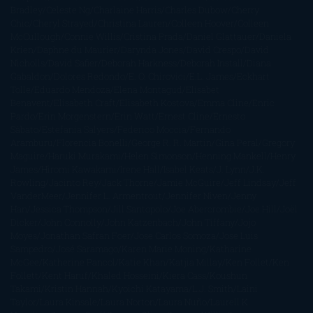
Bradley
Celeste Ng
Charlaine Harris
Charles Dubow
Cherry
Chic
Cheryl Strayed
Christina Lauren
Colleen Hoover
Colleen
McCullough
Connie Willis
Cristina Prada
Daniel Glattauer
Daniela
Krien
Daphne du Maurier
Darynda Jones
David Crespo
David
Nicholls
David Safier
Deborah Harkness
Deborah Install
Diana
Gabaldon
Dolores Redondo
E. O. Chirovici
E.L. James
Eckhart
Tolle
Eduardo Mendoza
Elena Montagud
Elísabet
Benavent
Elisabeth Craft
Elisabeth Kostova
Emma Cline
Enric
Pardo
Erin Morgenstern
Erin Watt
Ernest Cline
Ernesto
Sábato
Estefanía Salyers
Federico Moccia
Fernando
Aramburu
Florencia Bonelli
George R. R. Martin
Gina Peral
Gregory
Maguire
Haruki Murakami
Helen Simonson
Henning Mankell
Henry
James
Hiromi Kawakami
Irene Hall
Isabel Keats
J. Lynn
J.K.
Rowling
Jacinto Rey
Jack Thorne
Jamie McGuire
Jeff Lindsay
Jeff
VanderMeer
Jennifer L. Armentrout
Jennifer Niven
Jenny
Han
Jessica Thompson
Jill Santopolo
Joe Abercrombie
Joe Hill
Joël
Dicker
John Connolly
John Katzenbach
John Tiffany
Jojo
Moyes
Jonathan Safran Foer
Jose Carlos Somoza
Jose Luis
Sampedro
José Saramago
Karen Marie Moning
Katharine
McGee
Katherine Pancol
Katie Khan
Katjia Millay
Ken Follet
Ken
Follett
Kent Haruf
Khaled Hosseini
Kiera Cass
Koushun
Takami
Kristin Hannah
Kyoichi Katayama
L.J. Smith
Laini
Taylor
Laura Kinsale
Laura Norton
Laura Nuño
Laurell K.