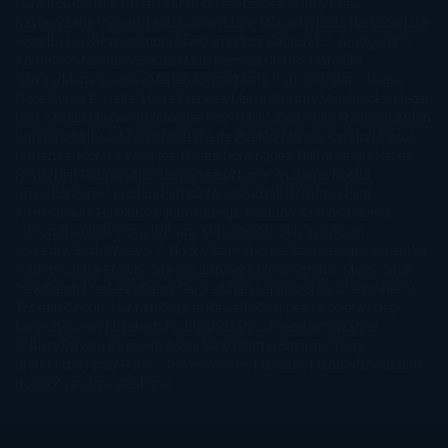
Hamilton
Lauren Groff
Lauren Oliver
Lauren Willig
Leisa
Rayven
Lena Valenti
Leylah Attar
Liane Moriarty
Lidia Herbada
Lisa
Jewell
Lisa Kleypas
Lucía Etxebarria
Luz Gabás
M. J. Arlidge
M.C.
Andrews
Macarena Berlín
Malin Persson Giolito
Marcello
Simoni
María Dueñas
Marian Keyes
Marie Rutkoski
Mario Vagas
Llosa
Marta Estrada
Marta Francés
Marta Quintín
Max Brooks
Megan
Hart
Megan Maxwell
Mercedes Pinto Maldonado
Mia Sheridan
Milan
Kundera
Milly Johnson
Moderna de Pueblo
Mónica Carillo
Mónica
Gutiérrez
Mónica Vázquez
Naiara Domínguez
Nalini Singh
Naomi
Novik
Neil Gaiman
Nicolas Barreau
Nicole Williams
Noelia
Amarillo
Pamela Aidan
Patrick Ness
Patrick Rothfuss
Paul
Auster
Paula Hawkins
Pauline Réage
Paullina Simons
Rachel
Gibson
Rainbow Rowell
Raine Miller
Robin Schone
Robin
Scoresby
Ruth Ware
S. J. Hooks
Sally Thorne
Sam Savage
Samantha
Young
Sandra Brown
Sara Ballarín
Sara Mesa
Sarah J. Maas
Sarah
Lark
Sarah MacLean
Saray García
Shari Lapena
Shea Olsen
Sherry
Thomas
Sophie Hannah
Sophie Kinsella
Stephen Chbosky
Stieg
Larsson
Susan Elizabeth Phillips
Susanna Kearsley
Suzanne
Collins
Sylvain Reynard
Sylvia Day
Tabitha Suzuma
Terry
Pratchett
Tracey Garvis Graves
Valerio Massimo Manfredi
Veronica
Rossi
Xuso Jones
Zahara