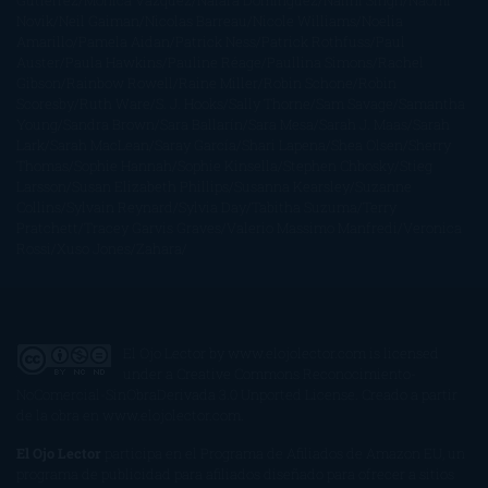
Gutiérrez
Mónica Vázquez
Naiara Domínguez
Nalini Singh
Naomi
Novik
Neil Gaiman
Nicolas Barreau
Nicole Williams
Noelia
Amarillo
Pamela Aidan
Patrick Ness
Patrick Rothfuss
Paul
Auster
Paula Hawkins
Pauline Réage
Paullina Simons
Rachel
Gibson
Rainbow Rowell
Raine Miller
Robin Schone
Robin
Scoresby
Ruth Ware
S. J. Hooks
Sally Thorne
Sam Savage
Samantha
Young
Sandra Brown
Sara Ballarín
Sara Mesa
Sarah J. Maas
Sarah
Lark
Sarah MacLean
Saray García
Shari Lapena
Shea Olsen
Sherry
Thomas
Sophie Hannah
Sophie Kinsella
Stephen Chbosky
Stieg
Larsson
Susan Elizabeth Phillips
Susanna Kearsley
Suzanne
Collins
Sylvain Reynard
Sylvia Day
Tabitha Suzuma
Terry
Pratchett
Tracey Garvis Graves
Valerio Massimo Manfredi
Veronica
Rossi
Xuso Jones
Zahara
El Ojo Lector
by
www.elojolector.com
is licensed
under a
Creative Commons Reconocimiento-
NoComercial-SinObraDerivada 3.0 Unported License
. Creado a partir
de la obra en
www.elojolector.com
.
El Ojo Lector
participa en el Programa de Afiliados de Amazon EU, un
programa de publicidad para afiliados diseñado para ofrecer a sitios