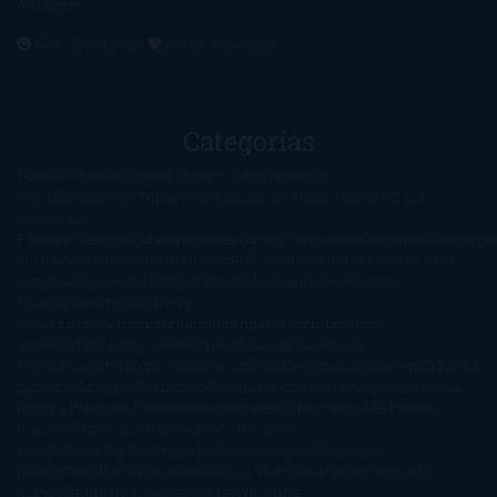
Ayúdame
2016. Creado con
por
El Ojo Lector
.
Categorías
1-Star
2-Stars
3-Stars
4-Stars
5-Stars
Artículos
periodísticos
Aventuras
Blog
Canción de Hielo y Fuego
Chick-
Lit
Ciencia
Ficción
Clásicos
Colaboraciones
Comic
Concursos
Crecemos
Descarga
del libro
Drama
Duda Gramatical
El Ojo de Sauron
El poema de la
semana
Encuestas
Erótica
Especiales
Fantasía y Ciencia
Ficción
Feeling Good
Hay
vida
Histórica
Humor
Infantil
Intriga
Juvenil
Lecturas
Anticipadas
Libros que enganchan
Listas
Literatura
Fantástica
Literatura Japonesa
LofbuksDesigns
Los más vendidos
Mi
opinión
Narrativa
No ficción
Novela de misterio y suspense
Novela
Negra y Policiaca
Ocasiones especiales
Otros
Películas
Premio
Planeta
Próximas Publicaciones
Realismo
Mágico
Realista
Recomendaciones
Reseñas
Romance
paranormal
Romántica
Romántica Victoriana
Sagas
Segunda
mano
Sentimental
Series
Sobrevivir a una