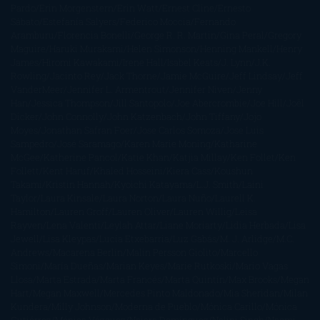
Pardo
Erin Morgenstern
Erin Watt
Ernest Cline
Ernesto
Sábato
Estefanía Salyers
Federico Moccia
Fernando
Aramburu
Florencia Bonelli
George R. R. Martin
Gina Peral
Gregory
Maguire
Haruki Murakami
Helen Simonson
Henning Mankell
Henry
James
Hiromi Kawakami
Irene Hall
Isabel Keats
J. Lynn
J.K.
Rowling
Jacinto Rey
Jack Thorne
Jamie McGuire
Jeff Lindsay
Jeff
VanderMeer
Jennifer L. Armentrout
Jennifer Niven
Jenny
Han
Jessica Thompson
Jill Santopolo
Joe Abercrombie
Joe Hill
Joël
Dicker
John Connolly
John Katzenbach
John Tiffany
Jojo
Moyes
Jonathan Safran Foer
Jose Carlos Somoza
Jose Luis
Sampedro
José Saramago
Karen Marie Moning
Katharine
McGee
Katherine Pancol
Katie Khan
Katjia Millay
Ken Follet
Ken
Follett
Kent Haruf
Khaled Hosseini
Kiera Cass
Koushun
Takami
Kristin Hannah
Kyoichi Katayama
L.J. Smith
Laini
Taylor
Laura Kinsale
Laura Norton
Laura Nuño
Laurell K.
Hamilton
Lauren Groff
Lauren Oliver
Lauren Willig
Leisa
Rayven
Lena Valenti
Leylah Attar
Liane Moriarty
Lidia Herbada
Lisa
Jewell
Lisa Kleypas
Lucía Etxebarria
Luz Gabás
M. J. Arlidge
M.C.
Andrews
Macarena Berlín
Malin Persson Giolito
Marcello
Simoni
María Dueñas
Marian Keyes
Marie Rutkoski
Mario Vagas
Llosa
Marta Estrada
Marta Francés
Marta Quintín
Max Brooks
Megan
Hart
Megan Maxwell
Mercedes Pinto Maldonado
Mia Sheridan
Milan
Kundera
Milly Johnson
Moderna de Pueblo
Mónica Carillo
Mónica