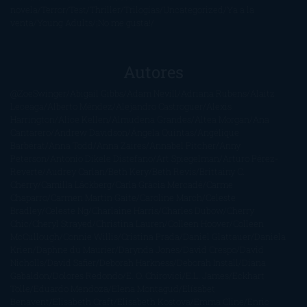
novela
Terror
Test
Thriller
Trilogías
Uncategorized
Ya a la
venta
Young Adults
¡No me gusta!
Autores
@ZoeSwinger
Abigail Gibbs
Adam Nevill
Adriana Rubens
Alaitz
Leceaga
Alberto Méndez
Alejandro Castroguer
Alexis
Harrington
Alice Kellen
Almudena Grandes
Altea Morgan
Ana
Cantarero
Andrew Davidson
Ángela Quintas
Angélique
Barbérat
Anna Todd
Anna Zaires
Annabel Pitcher
Anny
Peterson
Antonio Dikele Distefano
Art Spiegelman
Arturo Pérez-
Reverte
Audrey Carlan
Beth Kery
Beth Revis
Brittainy C.
Cherry
Camilla Läckberg
Carla Gràcia Mercadé
Carme
Chaparro
Carmen Martín Gaite
Caroline March
Celeste
Bradley
Celeste Ng
Charlaine Harris
Charles Dubow
Cherry
Chic
Cheryl Strayed
Christina Lauren
Colleen Hoover
Colleen
McCullough
Connie Willis
Cristina Prada
Daniel Glattauer
Daniela
Krien
Daphne du Maurier
Darynda Jones
David Crespo
David
Nicholls
David Safier
Deborah Harkness
Deborah Install
Diana
Gabaldon
Dolores Redondo
E. O. Chirovici
E.L. James
Eckhart
Tolle
Eduardo Mendoza
Elena Montagud
Elísabet
Benavent
Elisabeth Craft
Elisabeth Kostova
Emma Cline
Enric