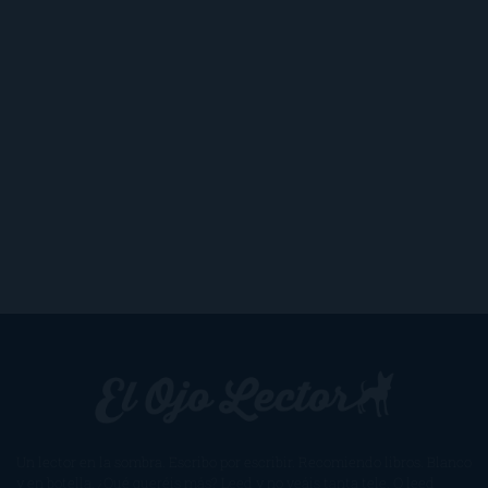
Un lector en la sombra. Escribo por escribir. Recomiendo libros. Blanco
y en botella. ¿Qué queréis más? Leed y no veáis tanta tele. O leed