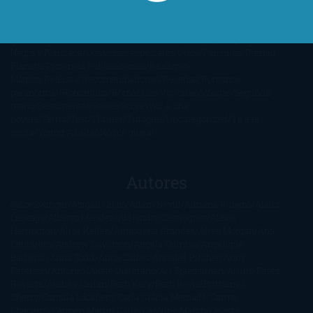
Anticipadas
Libros que enganchan
Listas
Literatura
Fantástica
Literatura Japonesa
LofbuksDesigns
Los más vendidos
Mi
opinión
Narrativa
No ficción
Novela de misterio y suspense
Novela
Negra y Policiaca
Ocasiones especiales
Otros
Películas
Premio
Planeta
Próximas Publicaciones
Realismo
Mágico
Realista
Recomendaciones
Reseñas
Romance
paranormal
Romántica
Romántica Victoriana
Sagas
Segunda
mano
Sentimental
Series
Sobrevivir a una
novela
Terror
Test
Thriller
Trilogías
Uncategorized
Ya a la
venta
Young Adults
¡No me gusta!
Autores
@ZoeSwinger
Abigail Gibbs
Adam Nevill
Adriana Rubens
Alaitz
Leceaga
Alberto Méndez
Alejandro Castroguer
Alexis
Harrington
Alice Kellen
Almudena Grandes
Altea Morgan
Ana
Cantarero
Andrew Davidson
Ángela Quintas
Angélique
Barbérat
Anna Todd
Anna Zaires
Annabel Pitcher
Anny
Peterson
Antonio Dikele Distefano
Art Spiegelman
Arturo Pérez-
Reverte
Audrey Carlan
Beth Kery
Beth Revis
Brittainy C.
Cherry
Camilla Läckberg
Carla Gràcia Mercadé
Carme
Chaparro
Carmen Martín Gaite
Caroline March
Celeste