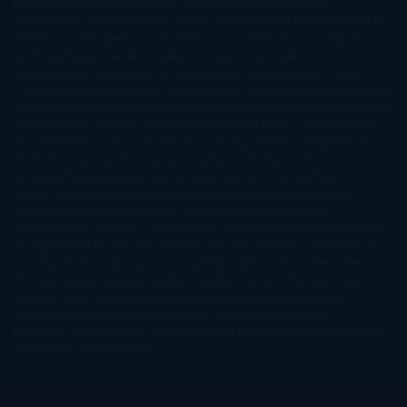
Hamilton
Lauren Groff
Lauren Oliver
Lauren Willig
Leisa
Rayven
Lena Valenti
Leylah Attar
Liane Moriarty
Lidia Herbada
Lisa
Jewell
Lisa Kleypas
Lucía Etxebarria
Luz Gabás
M. J. Arlidge
M.C.
Andrews
Macarena Berlín
Malin Persson Giolito
Marcello
Simoni
María Dueñas
Marian Keyes
Marie Rutkoski
Mario Vagas
Llosa
Marta Estrada
Marta Francés
Marta Quintín
Max Brooks
Megan
Hart
Megan Maxwell
Mercedes Pinto Maldonado
Mia Sheridan
Milan
Kundera
Milly Johnson
Moderna de Pueblo
Mónica Carillo
Mónica
Gutiérrez
Mónica Vázquez
Naiara Domínguez
Nalini Singh
Naomi
Novik
Neil Gaiman
Nicolas Barreau
Nicole Williams
Noelia
Amarillo
Pamela Aidan
Patrick Ness
Patrick Rothfuss
Paul
Auster
Paula Hawkins
Pauline Réage
Paullina Simons
Rachel
Gibson
Rainbow Rowell
Raine Miller
Robin Schone
Robin
Scoresby
Ruth Ware
S. J. Hooks
Sally Thorne
Sam Savage
Samantha
Young
Sandra Brown
Sara Ballarín
Sara Mesa
Sarah J. Maas
Sarah
Lark
Sarah MacLean
Saray García
Shari Lapena
Shea Olsen
Sherry
Thomas
Sophie Hannah
Sophie Kinsella
Stephen Chbosky
Stieg
Larsson
Susan Elizabeth Phillips
Susanna Kearsley
Suzanne
Collins
Sylvain Reynard
Sylvia Day
Tabitha Suzuma
Terry
Pratchett
Tracey Garvis Graves
Valerio Massimo Manfredi
Veronica
Rossi
Xuso Jones
Zahara