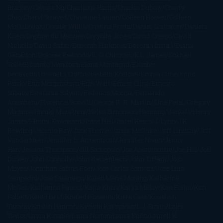
Bradley
Celeste Ng
Charlaine Harris
Charles Dubow
Cherry
Chic
Cheryl Strayed
Christina Lauren
Colleen Hoover
Colleen
McCullough
Connie Willis
Cristina Prada
Daniel Glattauer
Daniela
Krien
Daphne du Maurier
Darynda Jones
David Crespo
David
Nicholls
David Safier
Deborah Harkness
Deborah Install
Diana
Gabaldon
Dolores Redondo
E. O. Chirovici
E.L. James
Eckhart
Tolle
Eduardo Mendoza
Elena Montagud
Elísabet
Benavent
Elisabeth Craft
Elisabeth Kostova
Emma Cline
Enric
Pardo
Erin Morgenstern
Erin Watt
Ernest Cline
Ernesto
Sábato
Estefanía Salyers
Federico Moccia
Fernando
Aramburu
Florencia Bonelli
George R. R. Martin
Gina Peral
Gregory
Maguire
Haruki Murakami
Helen Simonson
Henning Mankell
Henry
James
Hiromi Kawakami
Irene Hall
Isabel Keats
J. Lynn
J.K.
Rowling
Jacinto Rey
Jack Thorne
Jamie McGuire
Jeff Lindsay
Jeff
VanderMeer
Jennifer L. Armentrout
Jennifer Niven
Jenny
Han
Jessica Thompson
Jill Santopolo
Joe Abercrombie
Joe Hill
Joël
Dicker
John Connolly
John Katzenbach
John Tiffany
Jojo
Moyes
Jonathan Safran Foer
Jose Carlos Somoza
Jose Luis
Sampedro
José Saramago
Karen Marie Moning
Katharine
McGee
Katherine Pancol
Katie Khan
Katjia Millay
Ken Follet
Ken
Follett
Kent Haruf
Khaled Hosseini
Kiera Cass
Koushun
Takami
Kristin Hannah
Kyoichi Katayama
L.J. Smith
Laini
Taylor
Laura Kinsale
Laura Norton
Laura Nuño
Laurell K.