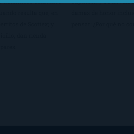
r auténticos demonios;
supuesto, y su novela 
cuando resulta que, en
damas de honor incluid
erritos de Scottex; y
pensar: ¿Por qué no co
icilio, dan rienda
spares.