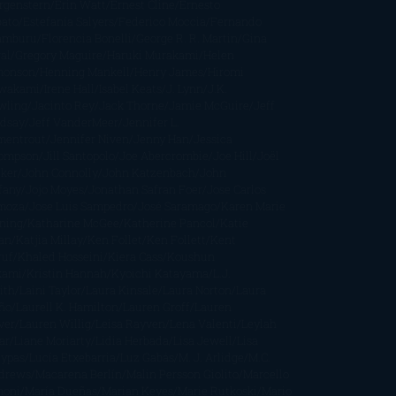
rgenstern
Erin Watt
Ernest Cline
Ernesto
bato
Estefanía Salyers
Federico Moccia
Fernando
amburu
Florencia Bonelli
George R. R. Martin
Gina
al
Gregory Maguire
Haruki Murakami
Helen
monson
Henning Mankell
Henry James
Hiromi
wakami
Irene Hall
Isabel Keats
J. Lynn
J.K.
wling
Jacinto Rey
Jack Thorne
Jamie McGuire
Jeff
ndsay
Jeff VanderMeer
Jennifer L.
mentrout
Jennifer Niven
Jenny Han
Jessica
ompson
Jill Santopolo
Joe Abercrombie
Joe Hill
Joël
cker
John Connolly
John Katzenbach
John
fany
Jojo Moyes
Jonathan Safran Foer
Jose Carlos
moza
Jose Luis Sampedro
José Saramago
Karen Marie
ning
Katharine McGee
Katherine Pancol
Katie
an
Katjia Millay
Ken Follet
Ken Follett
Kent
ruf
Khaled Hosseini
Kiera Cass
Koushun
kami
Kristin Hannah
Kyoichi Katayama
L.J.
ith
Laini Taylor
Laura Kinsale
Laura Norton
Laura
ño
Laurell K. Hamilton
Lauren Groff
Lauren
ver
Lauren Willig
Leisa Rayven
Lena Valenti
Leylah
ar
Liane Moriarty
Lidia Herbada
Lisa Jewell
Lisa
eypas
Lucía Etxebarria
Luz Gabás
M. J. Arlidge
M.C.
drews
Macarena Berlín
Malin Persson Giolito
Marcello
moni
María Dueñas
Marian Keyes
Marie Rutkoski
Mario