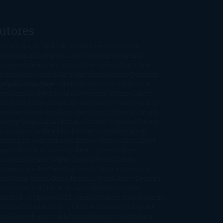
utores
oeSwinger
Abigail Gibbs
Adam Nevill
Adriana
bens
Alaitz Leceaga
Alberto Méndez
Alejandro
stroguer
Alexis Harrington
Alice Kellen
Almudena
andes
Altea Morgan
Ana Cantarero
Andrew Davidson
cargables
gela Quintas
Despúes
Angélique Barbérat
Anna Todd
Anna
res
Annabel Pitcher
Anny Peterson
Antonio Dikele
stefano
Art Spiegelman
Arturo Pérez-Reverte
Audrey
rlan
Beth Kery
Beth Revis
Brittainy C. Cherry
Camilla
ckberg
Carla Gràcia Mercadé
Carme Chaparro
Carmen
tín Gaite
Caroline March
Celeste Bradley
Celeste
Charlaine Harris
Charles Dubow
Cherry Chic
Cheryl
rayed
Christina Lauren
Colleen Hoover
Colleen
Cullough
Connie Willis
Cristina Prada
Daniel
ttauer
Daniela Krien
Daphne du Maurier
Darynda
nes
David Crespo
David Nicholls
David Safier
Deborah
rkness
Deborah Install
Diana Gabaldon
Dolores
dondo
E. O. Chirovici
E.L. James
Eckhart Tolle
Eduardo
ndoza
Elena Montagud
Elísabet Benavent
Elisabeth
ft
Elisabeth Kostova
Emma Cline
Enric Pardo
Erin