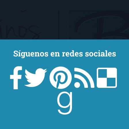
Síguenos en redes sociales
imo de nuestro ser,
Cuando comencé Te odi
do, sale a dar un
quién era Isabel Keats
, intentamos refrenar.
especie de SEP o una S