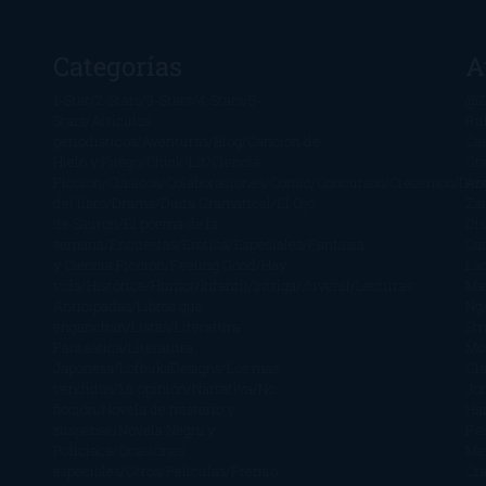
Categorías
A
1-Star
2-Stars
3-Stars
4-Stars
5-
@Z
Stars
Artículos
Ru
periodísticos
Aventuras
Blog
Canción de
Ca
Hielo y Fuego
Chick-Lit
Ciencia
Gr
Ficción
Clásicos
Colaboraciones
Comic
Concursos
Crecemos
Des
Án
del libro
Drama
Duda Gramatical
El Ojo
Zai
de Sauron
El poema de la
Di
semana
Encuestas
Erótica
Especiales
Fantasía
Ca
y Ciencia Ficción
Feeling Good
Hay
Lä
vida
Histórica
Humor
Infantil
Intriga
Juvenil
Lecturas
Mar
Anticipadas
Libros que
Ng
enganchan
Listas
Literatura
St
Fantástica
Literatura
Mc
Japonesa
LofbuksDesigns
Los más
Gla
vendidos
Mi opinión
Narrativa
No
Jo
ficción
Novela de misterio y
Ha
suspense
Novela Negra y
Re
Policiaca
Ocasiones
Me
especiales
Otros
Películas
Premio
Cra