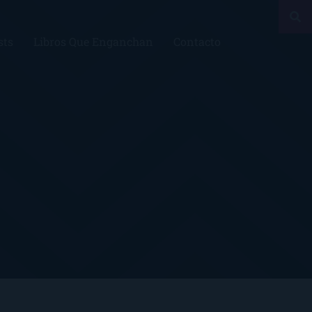
sts
Libros Que Enganchan
Contacto