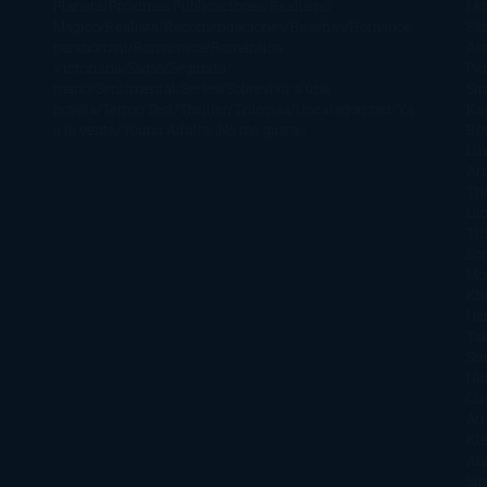
Planeta
Próximas Publicaciones
Realismo
Mo
Mágico
Realista
Recomendaciones
Reseñas
Romance
Sá
paranormal
Romántica
Romántica
Ar
Victoriana
Sagas
Segunda
Per
mano
Sentimental
Series
Sobrevivir a una
Si
novela
Terror
Test
Thriller
Trilogías
Uncategorized
Ya
Ka
a la venta
Young Adults
¡No me gusta!
Ro
Li
Ar
Th
Di
Tif
So
Mo
Kh
Ha
Ta
Sm
Nu
Oli
Att
Kl
An
Si