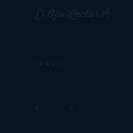
Un lector en la sombra. Escribo por
escribir. Recomiendo libros. Blanco y en
botella. ¿Qué queréis más? Leed y no veáis
tanta tele. O leed mientras veis la tele, que
eso es muy sano.
Sobre mí
Aviso Legal
Contacto
Editoriales
Ayúdame
2016. Creado con
por
El Ojo Lector
.