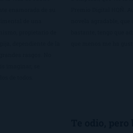
ente enamorada de su
Premio Digital HQÑ. A
entimental de una
novela agradable, que 
mismo, propietario de
bastante, tengo que adm
pija, dependiente de la
que menos me ha gust
 grandes rasgos. No
is imaginar, se
os de todos.
Te odio, pero