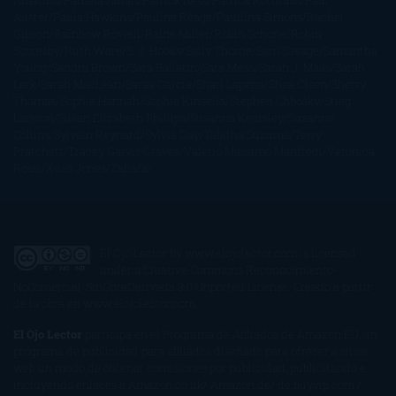
Amarillo
Pamela Aidan
Patrick Ness
Patrick Rothfuss
Paul
Auster
Paula Hawkins
Pauline Réage
Paullina Simons
Rachel
Gibson
Rainbow Rowell
Raine Miller
Robin Schone
Robin
Scoresby
Ruth Ware
S. J. Hooks
Sally Thorne
Sam Savage
Samantha
Young
Sandra Brown
Sara Ballarín
Sara Mesa
Sarah J. Maas
Sarah
Lark
Sarah MacLean
Saray García
Shari Lapena
Shea Olsen
Sherry
Thomas
Sophie Hannah
Sophie Kinsella
Stephen Chbosky
Stieg
Larsson
Susan Elizabeth Phillips
Susanna Kearsley
Suzanne
Collins
Sylvain Reynard
Sylvia Day
Tabitha Suzuma
Terry
Pratchett
Tracey Garvis Graves
Valerio Massimo Manfredi
Veronica
Rossi
Xuso Jones
Zahara
El Ojo Lector
by
www.elojolector.com
is licensed
under a
Creative Commons Reconocimiento-
NoComercial-SinObraDerivada 3.0 Unported License
. Creado a partir
de la obra en
www.elojolector.com
.
El Ojo Lector
participa en el Programa de Afiliados de Amazon EU, un
programa de publicidad para afiliados diseñado para ofrecer a sitios
web un modo de obtener comisiones por publicidad, publicitando e
incluyendo enlaces a Amazon.co.uk/ Amazon.de/ de.buyvip.com /