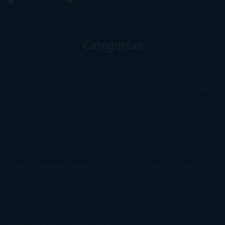
2016. Creado con
por
El Ojo Lector
.
Categorías
1-Star
2-Stars
3-Stars
4-Stars
5-Stars
Artículos
periodísticos
Aventuras
Blog
Canción de Hielo y Fuego
Chick-
Lit
Ciencia
Ficción
Clásicos
Colaboraciones
Comic
Concursos
Crecemos
Descarga
del libro
Drama
Duda Gramatical
El Ojo de Sauron
El poema de la
semana
Encuestas
Erótica
Especiales
Fantasía y Ciencia
Ficción
Feeling Good
Hay
vida
Histórica
Humor
Infantil
Intriga
Juvenil
Lecturas
Anticipadas
Libros que enganchan
Listas
Literatura
Fantástica
Literatura Japonesa
LofbuksDesigns
Los más vendidos
Mi
opinión
Narrativa
No ficción
Novela de misterio y suspense
Novela
Negra y Policiaca
Ocasiones especiales
Otros
Películas
Premio
Planeta
Próximas Publicaciones
Realismo
Mágico
Realista
Recomendaciones
Reseñas
Romance
paranormal
Romántica
Romántica Victoriana
Sagas
Segunda
mano
Sentimental
Series
Sobrevivir a una
novela
Terror
Test
Thriller
Trilogías
Uncategorized
Ya a la
venta
Young Adults
¡No me gusta!