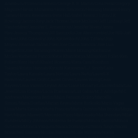
Aramburu
Florencia Bonelli
George R. R. Martin
Gina Peral
Gregory
Maguire
Haruki Murakami
Helen Simonson
Henning Mankell
Henry
James
Hiromi Kawakami
Irene Hall
Isabel Keats
J. Lynn
J.K.
Rowling
Jacinto Rey
Jack Thorne
Jamie McGuire
Jeff Lindsay
Jeff
VanderMeer
Jennifer L. Armentrout
Jennifer Niven
Jenny
Han
Jessica Thompson
Jill Santopolo
Joe Abercrombie
Joe Hill
Joël
Dicker
John Connolly
John Katzenbach
John Tiffany
Jojo
Moyes
Jonathan Safran Foer
Jose Carlos Somoza
Jose Luis
Sampedro
José Saramago
Karen Marie Moning
Katharine
McGee
Katherine Pancol
Katie Khan
Katjia Millay
Ken Follet
Ken
Follett
Kent Haruf
Khaled Hosseini
Kiera Cass
Koushun
Takami
Kristin Hannah
Kyoichi Katayama
L.J. Smith
Laini
Taylor
Laura Kinsale
Laura Norton
Laura Nuño
Laurell K.
Hamilton
Lauren Groff
Lauren Oliver
Lauren Willig
Leisa
Rayven
Lena Valenti
Leylah Attar
Liane Moriarty
Lidia Herbada
Lisa
Jewell
Lisa Kleypas
Lucía Etxebarria
Luz Gabás
M. J. Arlidge
M.C.
Andrews
Macarena Berlín
Malin Persson Giolito
Marcello
Simoni
María Dueñas
Marian Keyes
Marie Rutkoski
Mario Vagas
Llosa
Marta Estrada
Marta Francés
Marta Quintín
Max Brooks
Megan
Hart
Megan Maxwell
Mercedes Pinto Maldonado
Mia Sheridan
Milan
Kundera
Milly Johnson
Moderna de Pueblo
Mónica Carillo
Mónica
Gutiérrez
Mónica Vázquez
Naiara Domínguez
Nalini Singh
Naomi
Novik
Neil Gaiman
Nicolas Barreau
Nicole Williams
Noelia