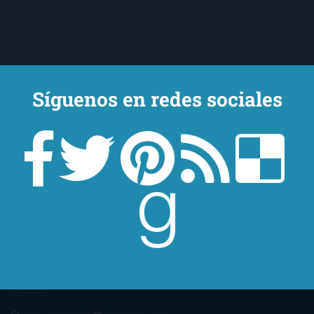
Síguenos en redes sociales
Un lector en la sombra. Escribo por escribir. Recomiendo libros. Blanco
y en botella. ¿Qué queréis más? Leed y no veáis tanta tele. O leed
mientras veis la tele, que eso es muy sano.
Sobre mí
Aviso Legal
Contacto
Editoriales
Ayúdame