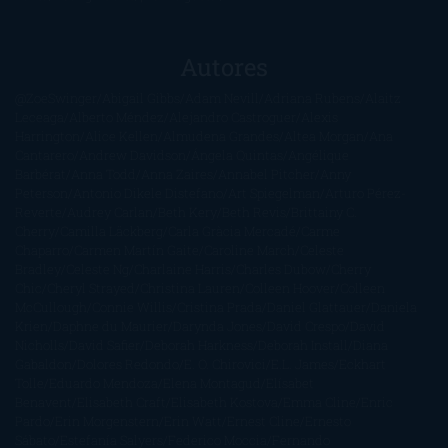
Autores
@ZoeSwinger
Abigail Gibbs
Adam Nevill
Adriana Rubens
Alaitz
Leceaga
Alberto Méndez
Alejandro Castroguer
Alexis
Harrington
Alice Kellen
Almudena Grandes
Altea Morgan
Ana
Cantarero
Andrew Davidson
Ángela Quintas
Angélique
Barbérat
Anna Todd
Anna Zaires
Annabel Pitcher
Anny
Peterson
Antonio Dikele Distefano
Art Spiegelman
Arturo Pérez-
Reverte
Audrey Carlan
Beth Kery
Beth Revis
Brittainy C.
Cherry
Camilla Läckberg
Carla Gràcia Mercadé
Carme
Chaparro
Carmen Martín Gaite
Caroline March
Celeste
Bradley
Celeste Ng
Charlaine Harris
Charles Dubow
Cherry
Chic
Cheryl Strayed
Christina Lauren
Colleen Hoover
Colleen
McCullough
Connie Willis
Cristina Prada
Daniel Glattauer
Daniela
Krien
Daphne du Maurier
Darynda Jones
David Crespo
David
Nicholls
David Safier
Deborah Harkness
Deborah Install
Diana
Gabaldon
Dolores Redondo
E. O. Chirovici
E.L. James
Eckhart
Tolle
Eduardo Mendoza
Elena Montagud
Elísabet
Benavent
Elisabeth Craft
Elisabeth Kostova
Emma Cline
Enric
Pardo
Erin Morgenstern
Erin Watt
Ernest Cline
Ernesto
Sábato
Estefanía Salyers
Federico Moccia
Fernando