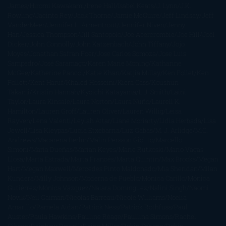
James
Hiromi Kawakami
Irene Hall
Isabel Keats
J. Lynn
J.K.
Rowling
Jacinto Rey
Jack Thorne
Jamie McGuire
Jeff Lindsay
Jeff
VanderMeer
Jennifer L. Armentrout
Jennifer Niven
Jenny
Han
Jessica Thompson
Jill Santopolo
Joe Abercrombie
Joe Hill
Joël
Dicker
John Connolly
John Katzenbach
John Tiffany
Jojo
Moyes
Jonathan Safran Foer
Jose Carlos Somoza
Jose Luis
Sampedro
José Saramago
Karen Marie Moning
Katharine
McGee
Katherine Pancol
Katie Khan
Katjia Millay
Ken Follet
Ken
Follett
Kent Haruf
Khaled Hosseini
Kiera Cass
Koushun
Takami
Kristin Hannah
Kyoichi Katayama
L.J. Smith
Laini
Taylor
Laura Kinsale
Laura Norton
Laura Nuño
Laurell K.
Hamilton
Lauren Groff
Lauren Oliver
Lauren Willig
Leisa
Rayven
Lena Valenti
Leylah Attar
Liane Moriarty
Lidia Herbada
Lisa
Jewell
Lisa Kleypas
Lucía Etxebarria
Luz Gabás
M. J. Arlidge
M.C.
Andrews
Macarena Berlín
Malin Persson Giolito
Marcello
Simoni
María Dueñas
Marian Keyes
Marie Rutkoski
Mario Vagas
Llosa
Marta Estrada
Marta Francés
Marta Quintín
Max Brooks
Megan
Hart
Megan Maxwell
Mercedes Pinto Maldonado
Mia Sheridan
Milan
Kundera
Milly Johnson
Moderna de Pueblo
Mónica Carillo
Mónica
Gutiérrez
Mónica Vázquez
Naiara Domínguez
Nalini Singh
Naomi
Novik
Neil Gaiman
Nicolas Barreau
Nicole Williams
Noelia
Amarillo
Pamela Aidan
Patrick Ness
Patrick Rothfuss
Paul
Auster
Paula Hawkins
Pauline Réage
Paullina Simons
Rachel