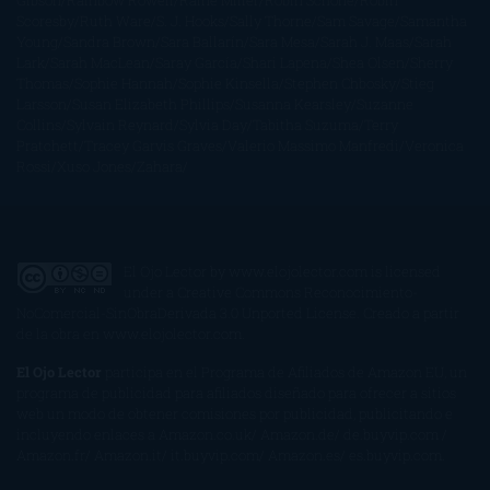
Gibson
Rainbow Rowell
Raine Miller
Robin Schone
Robin
Scoresby
Ruth Ware
S. J. Hooks
Sally Thorne
Sam Savage
Samantha
Young
Sandra Brown
Sara Ballarín
Sara Mesa
Sarah J. Maas
Sarah
Lark
Sarah MacLean
Saray García
Shari Lapena
Shea Olsen
Sherry
Thomas
Sophie Hannah
Sophie Kinsella
Stephen Chbosky
Stieg
Larsson
Susan Elizabeth Phillips
Susanna Kearsley
Suzanne
Collins
Sylvain Reynard
Sylvia Day
Tabitha Suzuma
Terry
Pratchett
Tracey Garvis Graves
Valerio Massimo Manfredi
Veronica
Rossi
Xuso Jones
Zahara
El Ojo Lector
by
www.elojolector.com
is licensed
under a
Creative Commons Reconocimiento-
NoComercial-SinObraDerivada 3.0 Unported License
. Creado a partir
de la obra en
www.elojolector.com
.
El Ojo Lector
participa en el Programa de Afiliados de Amazon EU, un
programa de publicidad para afiliados diseñado para ofrecer a sitios
web un modo de obtener comisiones por publicidad, publicitando e
incluyendo enlaces a Amazon.co.uk/ Amazon.de/ de.buyvip.com /
Amazon.fr/ Amazon.it/ it.buyvip.com/ Amazon.es/ es.buyvip.com.