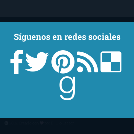
Síguenos en redes sociales
Un lector en la sombra. Escribo por escribir. Recomiendo libros. Blanco
y en botella. ¿Qué queréis más? Leed y no veáis tanta tele. O leed
mientras veis la tele, que eso es muy sano.
Sobre mí
Aviso Legal
Contacto
Editoriales
Ayúdame
2016. Creado con
por
El Ojo Lector
.