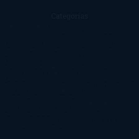
Categorías
1-Star
2-Stars
3-Stars
4-Stars
5-Stars
Artículos
periodísticos
Aventuras
Blog
Canción de Hielo y Fuego
Chick-
Lit
Ciencia
Ficción
Clásicos
Colaboraciones
Comic
Concursos
Crecemos
Descarga
del libro
Drama
Duda Gramatical
El Ojo de Sauron
El poema de la
semana
Encuestas
Erótica
Especiales
Fantasía y Ciencia
Ficción
Feeling Good
Hay
vida
Histórica
Humor
Infantil
Intriga
Juvenil
Lecturas
Anticipadas
Libros que enganchan
Listas
Literatura
Fantástica
Literatura Japonesa
LofbuksDesigns
Los más vendidos
Mi
opinión
Narrativa
No ficción
Novela de misterio y suspense
Novela
Negra y Policiaca
Ocasiones especiales
Otros
Películas
Premio
Planeta
Próximas Publicaciones
Realismo
Mágico
Realista
Recomendaciones
Reseñas
Romance
paranormal
Romántica
Romántica Victoriana
Sagas
Segunda
mano
Sentimental
Series
Sobrevivir a una
novela
Terror
Test
Thriller
Trilogías
Uncategorized
Ya a la
venta
Young Adults
¡No me gusta!