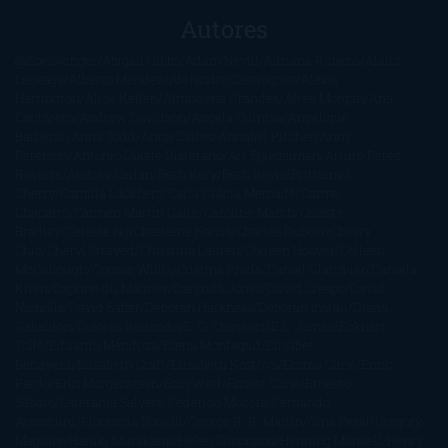
Autores
@ZoeSwinger
Abigail Gibbs
Adam Nevill
Adriana Rubens
Alaitz
Leceaga
Alberto Méndez
Alejandro Castroguer
Alexis
Harrington
Alice Kellen
Almudena Grandes
Altea Morgan
Ana
Cantarero
Andrew Davidson
Ángela Quintas
Angélique
Barbérat
Anna Todd
Anna Zaires
Annabel Pitcher
Anny
Peterson
Antonio Dikele Distefano
Art Spiegelman
Arturo Pérez-
Reverte
Audrey Carlan
Beth Kery
Beth Revis
Brittainy C.
Cherry
Camilla Läckberg
Carla Gràcia Mercadé
Carme
Chaparro
Carmen Martín Gaite
Caroline March
Celeste
Bradley
Celeste Ng
Charlaine Harris
Charles Dubow
Cherry
Chic
Cheryl Strayed
Christina Lauren
Colleen Hoover
Colleen
McCullough
Connie Willis
Cristina Prada
Daniel Glattauer
Daniela
Krien
Daphne du Maurier
Darynda Jones
David Crespo
David
Nicholls
David Safier
Deborah Harkness
Deborah Install
Diana
Gabaldon
Dolores Redondo
E. O. Chirovici
E.L. James
Eckhart
Tolle
Eduardo Mendoza
Elena Montagud
Elísabet
Benavent
Elisabeth Craft
Elisabeth Kostova
Emma Cline
Enric
Pardo
Erin Morgenstern
Erin Watt
Ernest Cline
Ernesto
Sábato
Estefanía Salyers
Federico Moccia
Fernando
Aramburu
Florencia Bonelli
George R. R. Martin
Gina Peral
Gregory
Maguire
Haruki Murakami
Helen Simonson
Henning Mankell
Henry