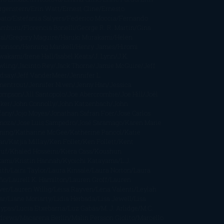
rgenstern
Erin Watt
Ernest Cline
Ernesto
bato
Estefanía Salyers
Federico Moccia
Fernando
amburu
Florencia Bonelli
George R. R. Martin
Gina
al
Gregory Maguire
Haruki Murakami
Helen
monson
Henning Mankell
Henry James
Hiromi
wakami
Irene Hall
Isabel Keats
J. Lynn
J.K.
wling
Jacinto Rey
Jack Thorne
Jamie McGuire
Jeff
ndsay
Jeff VanderMeer
Jennifer L.
mentrout
Jennifer Niven
Jenny Han
Jessica
ompson
Jill Santopolo
Joe Abercrombie
Joe Hill
Joël
cker
John Connolly
John Katzenbach
John
fany
Jojo Moyes
Jonathan Safran Foer
Jose Carlos
moza
Jose Luis Sampedro
José Saramago
Karen Marie
ning
Katharine McGee
Katherine Pancol
Katie
an
Katjia Millay
Ken Follet
Ken Follett
Kent
ruf
Khaled Hosseini
Kiera Cass
Koushun
kami
Kristin Hannah
Kyoichi Katayama
L.J.
ith
Laini Taylor
Laura Kinsale
Laura Norton
Laura
ño
Laurell K. Hamilton
Lauren Groff
Lauren
ver
Lauren Willig
Leisa Rayven
Lena Valenti
Leylah
ar
Liane Moriarty
Lidia Herbada
Lisa Jewell
Lisa
eypas
Lucía Etxebarria
Luz Gabás
M. J. Arlidge
M.C.
drews
Macarena Berlín
Malin Persson Giolito
Marcello