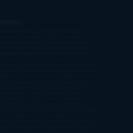
utores
oeSwinger
Abigail Gibbs
Adam Nevill
Adriana
bens
Alaitz Leceaga
Alberto Méndez
Alejandro
stroguer
Alexis Harrington
Alice Kellen
Almudena
andes
Altea Morgan
Ana Cantarero
Andrew Davidson
cargables
gela Quintas
Despúes
Angélique Barbérat
Anna Todd
Anna
res
Annabel Pitcher
Anny Peterson
Antonio Dikele
stefano
Art Spiegelman
Arturo Pérez-Reverte
Audrey
rlan
Beth Kery
Beth Revis
Brittainy C. Cherry
Camilla
ckberg
Carla Gràcia Mercadé
Carme Chaparro
Carmen
tín Gaite
Caroline March
Celeste Bradley
Celeste
Charlaine Harris
Charles Dubow
Cherry Chic
Cheryl
rayed
Christina Lauren
Colleen Hoover
Colleen
Cullough
Connie Willis
Cristina Prada
Daniel
ttauer
Daniela Krien
Daphne du Maurier
Darynda
nes
David Crespo
David Nicholls
David Safier
Deborah
rkness
Deborah Install
Diana Gabaldon
Dolores
dondo
E. O. Chirovici
E.L. James
Eckhart Tolle
Eduardo
ndoza
Elena Montagud
Elísabet Benavent
Elisabeth
ft
Elisabeth Kostova
Emma Cline
Enric Pardo
Erin