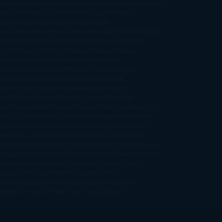
moni
María Dueñas
Marian Keyes
Marie Rutkoski
Mario
gas Llosa
Marta Estrada
Marta Francés
Marta
intín
Max Brooks
Megan Hart
Megan
xwell
Mercedes Pinto Maldonado
Mia Sheridan
Milan
ndera
Milly Johnson
Moderna de Pueblo
Mónica
illo
Mónica Gutiérrez
Mónica Vázquez
Naiara
mínguez
Nalini Singh
Naomi Novik
Neil
iman
Nicolas Barreau
Nicole Williams
Noelia
arillo
Pamela Aidan
Patrick Ness
Patrick
thfuss
Paul Auster
Paula Hawkins
Pauline
age
Paullina Simons
Rachel Gibson
Rainbow
well
Raine Miller
Robin Schone
Robin Scoresby
Ruth
re
S. J. Hooks
Sally Thorne
Sam Savage
Samantha
ung
Sandra Brown
Sara Ballarín
Sara Mesa
Sarah J.
as
Sarah Lark
Sarah MacLean
Saray García
Shari
pena
Shea Olsen
Sherry Thomas
Sophie Hannah
Sophie
sella
Stephen Chbosky
Stieg Larsson
Susan Elizabeth
llips
Susanna Kearsley
Suzanne Collins
Sylvain
ynard
Sylvia Day
Tabitha Suzuma
Terry
tchett
Tracey Garvis Graves
Valerio Massimo
nfredi
Veronica Rossi
Xuso Jones
Zahara