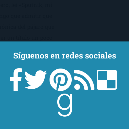
o, leí «Sputnik, mi
engo que admitir que
ónica del pájaro que
er un título un poco
es obras […]
Síguenos en redes sociales