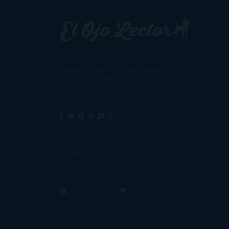
Un lector en la sombra. Escribo por
escribir. Recomiendo libros. Blanco y en
botella. ¿Qué queréis más? Leed y no veáis
tanta tele. O leed mientras veis la tele, que
eso es muy sano.
Sobre mí
Aviso Legal
Contacto
Editoriales
Ayúdame
2016. Creado con
por
El Ojo Lector
.