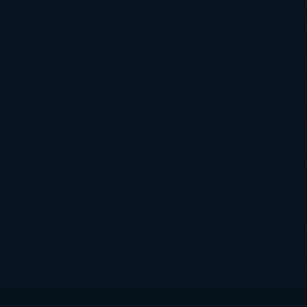
Si
Va
Qu
Ma
Ku
Car
Do
Ga
Am
Ro
Ré
Ro
Wa
Yo
Ma
La
Kin
Phi
Re
Pra
Ma