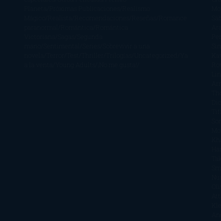
Planeta
Próximas Publicaciones
Realismo
Mo
Mágico
Realista
Recomendaciones
Reseñas
Romance
Sá
paranormal
Romántica
Romántica
Ar
Victoriana
Sagas
Segunda
Per
mano
Sentimental
Series
Sobrevivir a una
Si
novela
Terror
Test
Thriller
Trilogías
Uncategorized
Ya
Ka
a la venta
Young Adults
¡No me gusta!
Ro
Li
Ar
Th
Di
Tif
So
Mo
Kh
Ha
Ta
Sm
Nu
Oli
Att
Kl
An