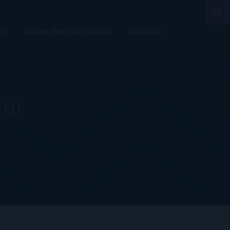
sts
Libros Que Enganchan
Contacto
i
(1)