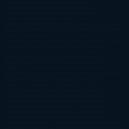
Tolle
Eduardo Mendoza
Elena Montagud
Elísabet
Benavent
Elisabeth Craft
Elisabeth Kostova
Emma Cline
Enric
Pardo
Erin Morgenstern
Erin Watt
Ernest Cline
Ernesto
Sábato
Estefanía Salyers
Federico Moccia
Fernando
Aramburu
Florencia Bonelli
George R. R. Martin
Gina Peral
Gregory
Maguire
Haruki Murakami
Helen Simonson
Henning Mankell
Henry
James
Hiromi Kawakami
Irene Hall
Isabel Keats
J. Lynn
J.K.
Rowling
Jacinto Rey
Jack Thorne
Jamie McGuire
Jeff Lindsay
Jeff
VanderMeer
Jennifer L. Armentrout
Jennifer Niven
Jenny
Han
Jessica Thompson
Jill Santopolo
Joe Abercrombie
Joe Hill
Joël
Dicker
John Connolly
John Katzenbach
John Tiffany
Jojo
Moyes
Jonathan Safran Foer
Jose Carlos Somoza
Jose Luis
Sampedro
José Saramago
Karen Marie Moning
Katharine
McGee
Katherine Pancol
Katie Khan
Katjia Millay
Ken Follet
Ken
Follett
Kent Haruf
Khaled Hosseini
Kiera Cass
Koushun
Takami
Kristin Hannah
Kyoichi Katayama
L.J. Smith
Laini
Taylor
Laura Kinsale
Laura Norton
Laura Nuño
Laurell K.
Hamilton
Lauren Groff
Lauren Oliver
Lauren Willig
Leisa
Rayven
Lena Valenti
Leylah Attar
Liane Moriarty
Lidia Herbada
Lisa
Jewell
Lisa Kleypas
Lucía Etxebarria
Luz Gabás
M. J. Arlidge
M.C.
Andrews
Macarena Berlín
Malin Persson Giolito
Marcello
Simoni
María Dueñas
Marian Keyes
Marie Rutkoski
Mario Vagas
Llosa
Marta Estrada
Marta Francés
Marta Quintín
Max Brooks
Megan
Hart
Megan Maxwell
Mercedes Pinto Maldonado
Mia Sheridan
Milan