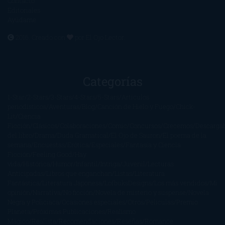
Contacto
Editoriales
Ayúdame
2016. Creado con
por
El Ojo Lector
.
Categorías
1-Star
2-Stars
3-Stars
4-Stars
5-Stars
Artículos
periodísticos
Aventuras
Blog
Canción de Hielo y Fuego
Chick-
Lit
Ciencia
Ficción
Clásicos
Colaboraciones
Comic
Concursos
Crecemos
Descarga
del libro
Drama
Duda Gramatical
El Ojo de Sauron
El poema de la
semana
Encuestas
Erótica
Especiales
Fantasía y Ciencia
Ficción
Feeling Good
Hay
vida
Histórica
Humor
Infantil
Intriga
Juvenil
Lecturas
Anticipadas
Libros que enganchan
Listas
Literatura
Fantástica
Literatura Japonesa
LofbuksDesigns
Los más vendidos
Mi
opinión
Narrativa
No ficción
Novela de misterio y suspense
Novela
Negra y Policiaca
Ocasiones especiales
Otros
Películas
Premio
Planeta
Próximas Publicaciones
Realismo
Mágico
Realista
Recomendaciones
Reseñas
Romance