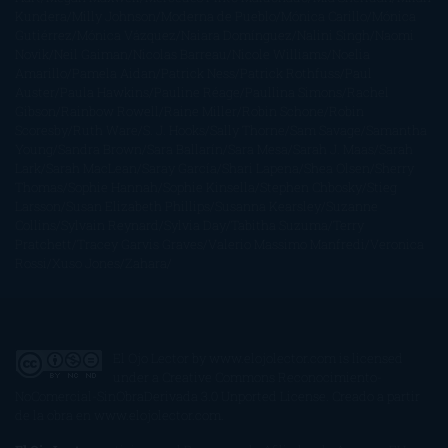
Kundera
Milly Johnson
Moderna de Pueblo
Mónica Carillo
Mónica
Gutiérrez
Mónica Vázquez
Naiara Domínguez
Nalini Singh
Naomi
Novik
Neil Gaiman
Nicolas Barreau
Nicole Williams
Noelia
Amarillo
Pamela Aidan
Patrick Ness
Patrick Rothfuss
Paul
Auster
Paula Hawkins
Pauline Réage
Paullina Simons
Rachel
Gibson
Rainbow Rowell
Raine Miller
Robin Schone
Robin
Scoresby
Ruth Ware
S. J. Hooks
Sally Thorne
Sam Savage
Samantha
Young
Sandra Brown
Sara Ballarín
Sara Mesa
Sarah J. Maas
Sarah
Lark
Sarah MacLean
Saray García
Shari Lapena
Shea Olsen
Sherry
Thomas
Sophie Hannah
Sophie Kinsella
Stephen Chbosky
Stieg
Larsson
Susan Elizabeth Phillips
Susanna Kearsley
Suzanne
Collins
Sylvain Reynard
Sylvia Day
Tabitha Suzuma
Terry
Pratchett
Tracey Garvis Graves
Valerio Massimo Manfredi
Veronica
Rossi
Xuso Jones
Zahara
El Ojo Lector
by
www.elojolector.com
is licensed
under a
Creative Commons Reconocimiento-
NoComercial-SinObraDerivada 3.0 Unported License
. Creado a partir
de la obra en
www.elojolector.com
.