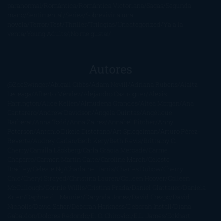
paranormal
Romántica
Romántica Victoriana
Sagas
Segunda
mano
Sentimental
Series
Sobrevivir a una
novela
Terror
Test
Thriller
Trilogías
Uncategorized
Ya a la
venta
Young Adults
¡No me gusta!
Autores
@ZoeSwinger
Abigail Gibbs
Adam Nevill
Adriana Rubens
Alaitz
Leceaga
Alberto Méndez
Alejandro Castroguer
Alexis
Harrington
Alice Kellen
Almudena Grandes
Altea Morgan
Ana
Cantarero
Andrew Davidson
Ángela Quintas
Angélique
Barbérat
Anna Todd
Anna Zaires
Annabel Pitcher
Anny
Peterson
Antonio Dikele Distefano
Art Spiegelman
Arturo Pérez-
Reverte
Audrey Carlan
Beth Kery
Beth Revis
Brittainy C.
Cherry
Camilla Läckberg
Carla Gràcia Mercadé
Carme
Chaparro
Carmen Martín Gaite
Caroline March
Celeste
Bradley
Celeste Ng
Charlaine Harris
Charles Dubow
Cherry
Chic
Cheryl Strayed
Christina Lauren
Colleen Hoover
Colleen
McCullough
Connie Willis
Cristina Prada
Daniel Glattauer
Daniela
Krien
Daphne du Maurier
Darynda Jones
David Crespo
David
Nicholls
David Safier
Deborah Harkness
Deborah Install
Diana
Gabaldon
Dolores Redondo
E. O. Chirovici
E.L. James
Eckhart