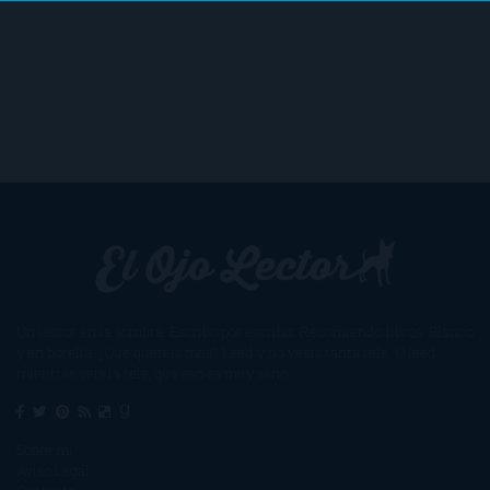
Un lector en la sombra. Escribo por escribir. Recomiendo libros. Blanco
y en botella. ¿Qué queréis más? Leed y no veáis tanta tele. O leed
mientras veis la tele, que eso es muy sano.
Sobre mí
Aviso Legal