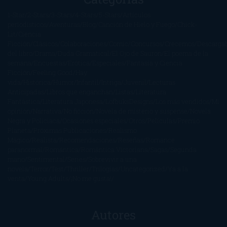
1-Star
2-Stars
3-Stars
4-Stars
5-Stars
Artículos
periodísticos
Aventuras
Blog
Canción de Hielo y Fuego
Chick-
Lit
Ciencia
Ficción
Clásicos
Colaboraciones
Comic
Concursos
Crecemos
Descarga
del libro
Drama
Duda Gramatical
El Ojo de Sauron
El poema de la
semana
Encuestas
Erótica
Especiales
Fantasía y Ciencia
Ficción
Feeling Good
Hay
vida
Histórica
Humor
Infantil
Intriga
Juvenil
Lecturas
Anticipadas
Libros que enganchan
Listas
Literatura
Fantástica
Literatura Japonesa
LofbuksDesigns
Los más vendidos
Mi
opinión
Narrativa
No ficción
Novela de misterio y suspense
Novela
Negra y Policiaca
Ocasiones especiales
Otros
Películas
Premio
Planeta
Próximas Publicaciones
Realismo
Mágico
Realista
Recomendaciones
Reseñas
Romance
paranormal
Romántica
Romántica Victoriana
Sagas
Segunda
mano
Sentimental
Series
Sobrevivir a una
novela
Terror
Test
Thriller
Trilogías
Uncategorized
Ya a la
venta
Young Adults
¡No me gusta!
Autores