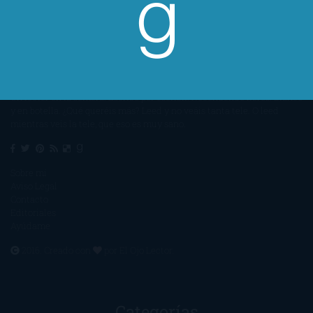
Un lector en la sombra. Escribo por escribir. Recomiendo libros. Blanco
y en botella. ¿Qué queréis más? Leed y no veáis tanta tele. O leed
mientras veis la tele, que eso es muy sano.
Sobre mí
Aviso Legal
Contacto
Editoriales
Ayúdame
2016. Creado con
por
El Ojo Lector
.
Categorías