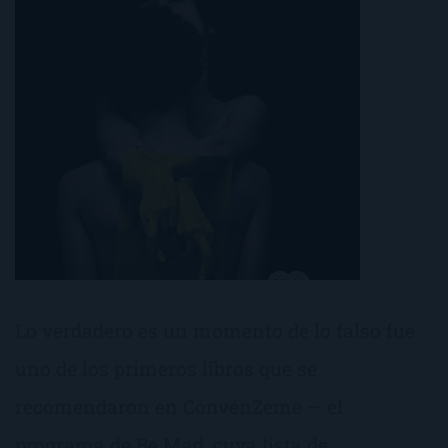
Lo verdadero es un momento de lo falso fue
uno de los primeros libros que se
recomendaron en ConvénZeme — el
programa de Be Mad, cuya lista de