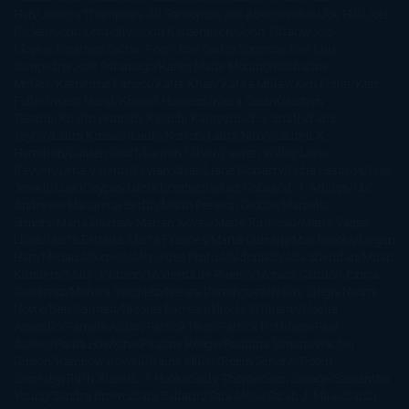
Han
Jessica Thompson
Jill Santopolo
Joe Abercrombie
Joe Hill
Joël
Dicker
John Connolly
John Katzenbach
John Tiffany
Jojo
Moyes
Jonathan Safran Foer
Jose Carlos Somoza
Jose Luis
Sampedro
José Saramago
Karen Marie Moning
Katharine
McGee
Katherine Pancol
Katie Khan
Katjia Millay
Ken Follet
Ken
Follett
Kent Haruf
Khaled Hosseini
Kiera Cass
Koushun
Takami
Kristin Hannah
Kyoichi Katayama
L.J. Smith
Laini
Taylor
Laura Kinsale
Laura Norton
Laura Nuño
Laurell K.
Hamilton
Lauren Groff
Lauren Oliver
Lauren Willig
Leisa
Rayven
Lena Valenti
Leylah Attar
Liane Moriarty
Lidia Herbada
Lisa
Jewell
Lisa Kleypas
Lucía Etxebarria
Luz Gabás
M. J. Arlidge
M.C.
Andrews
Macarena Berlín
Malin Persson Giolito
Marcello
Simoni
María Dueñas
Marian Keyes
Marie Rutkoski
Mario Vagas
Llosa
Marta Estrada
Marta Francés
Marta Quintín
Max Brooks
Megan
Hart
Megan Maxwell
Mercedes Pinto Maldonado
Mia Sheridan
Milan
Kundera
Milly Johnson
Moderna de Pueblo
Mónica Carillo
Mónica
Gutiérrez
Mónica Vázquez
Naiara Domínguez
Nalini Singh
Naomi
Novik
Neil Gaiman
Nicolas Barreau
Nicole Williams
Noelia
Amarillo
Pamela Aidan
Patrick Ness
Patrick Rothfuss
Paul
Auster
Paula Hawkins
Pauline Réage
Paullina Simons
Rachel
Gibson
Rainbow Rowell
Raine Miller
Robin Schone
Robin
Scoresby
Ruth Ware
S. J. Hooks
Sally Thorne
Sam Savage
Samantha
Young
Sandra Brown
Sara Ballarín
Sara Mesa
Sarah J. Maas
Sarah