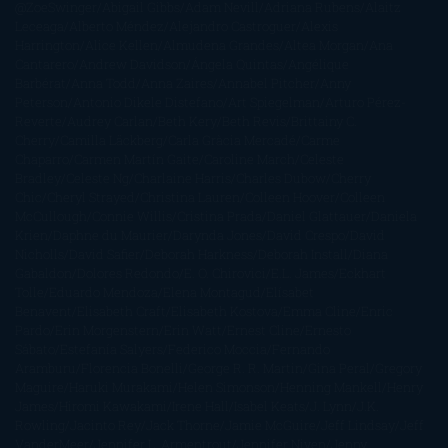
@ZoeSwinger
Abigail Gibbs
Adam Nevill
Adriana Rubens
Alaitz
Leceaga
Alberto Méndez
Alejandro Castroguer
Alexis
Harrington
Alice Kellen
Almudena Grandes
Altea Morgan
Ana
Cantarero
Andrew Davidson
Ángela Quintas
Angélique
Barbérat
Anna Todd
Anna Zaires
Annabel Pitcher
Anny
Peterson
Antonio Dikele Distefano
Art Spiegelman
Arturo Pérez-
Reverte
Audrey Carlan
Beth Kery
Beth Revis
Brittainy C.
Cherry
Camilla Läckberg
Carla Gràcia Mercadé
Carme
Chaparro
Carmen Martín Gaite
Caroline March
Celeste
Bradley
Celeste Ng
Charlaine Harris
Charles Dubow
Cherry
Chic
Cheryl Strayed
Christina Lauren
Colleen Hoover
Colleen
McCullough
Connie Willis
Cristina Prada
Daniel Glattauer
Daniela
Krien
Daphne du Maurier
Darynda Jones
David Crespo
David
Nicholls
David Safier
Deborah Harkness
Deborah Install
Diana
Gabaldon
Dolores Redondo
E. O. Chirovici
E.L. James
Eckhart
Tolle
Eduardo Mendoza
Elena Montagud
Elísabet
Benavent
Elisabeth Craft
Elisabeth Kostova
Emma Cline
Enric
Pardo
Erin Morgenstern
Erin Watt
Ernest Cline
Ernesto
Sábato
Estefanía Salyers
Federico Moccia
Fernando
Aramburu
Florencia Bonelli
George R. R. Martin
Gina Peral
Gregory
Maguire
Haruki Murakami
Helen Simonson
Henning Mankell
Henry
James
Hiromi Kawakami
Irene Hall
Isabel Keats
J. Lynn
J.K.
Rowling
Jacinto Rey
Jack Thorne
Jamie McGuire
Jeff Lindsay
Jeff
VanderMeer
Jennifer L. Armentrout
Jennifer Niven
Jenny