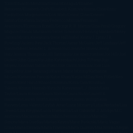
Tolle
Eduardo Mendoza
Elena Montagud
Elísabet
Benavent
Elisabeth Craft
Elisabeth Kostova
Emma Cline
Enric
Pardo
Erin Morgenstern
Erin Watt
Ernest Cline
Ernesto
Sábato
Estefanía Salyers
Federico Moccia
Fernando
Aramburu
Florencia Bonelli
George R. R. Martin
Gina Peral
Gregory
Maguire
Haruki Murakami
Helen Simonson
Henning Mankell
Henry
James
Hiromi Kawakami
Irene Hall
Isabel Keats
J. Lynn
J.K.
Rowling
Jacinto Rey
Jack Thorne
Jamie McGuire
Jeff Lindsay
Jeff
VanderMeer
Jennifer L. Armentrout
Jennifer Niven
Jenny
Han
Jessica Thompson
Jill Santopolo
Joe Abercrombie
Joe Hill
Joël
Dicker
John Connolly
John Katzenbach
John Tiffany
Jojo
Moyes
Jonathan Safran Foer
Jose Carlos Somoza
Jose Luis
Sampedro
José Saramago
Karen Marie Moning
Katharine
McGee
Katherine Pancol
Katie Khan
Katjia Millay
Ken Follet
Ken
Follett
Kent Haruf
Khaled Hosseini
Kiera Cass
Koushun
Takami
Kristin Hannah
Kyoichi Katayama
L.J. Smith
Laini
Taylor
Laura Kinsale
Laura Norton
Laura Nuño
Laurell K.
Hamilton
Lauren Groff
Lauren Oliver
Lauren Willig
Leisa
Rayven
Lena Valenti
Leylah Attar
Liane Moriarty
Lidia Herbada
Lisa
Jewell
Lisa Kleypas
Lucía Etxebarria
Luz Gabás
M. J. Arlidge
M.C.
Andrews
Macarena Berlín
Malin Persson Giolito
Marcello
Simoni
María Dueñas
Marian Keyes
Marie Rutkoski
Mario Vagas
Llosa
Marta Estrada
Marta Francés
Marta Quintín
Max Brooks
Megan