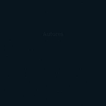
paranormal
Romántica
Romántica Victoriana
Sagas
Segunda
mano
Sentimental
Series
Sobrevivir a una
novela
Terror
Test
Thriller
Trilogías
Uncategorized
Ya a la
venta
Young Adults
¡No me gusta!
Autores
@ZoeSwinger
Abigail Gibbs
Adam Nevill
Adriana Rubens
Alaitz
Leceaga
Alberto Méndez
Alejandro Castroguer
Alexis
Harrington
Alice Kellen
Almudena Grandes
Altea Morgan
Ana
Cantarero
Andrew Davidson
Ángela Quintas
Angélique
Barbérat
Anna Todd
Anna Zaires
Annabel Pitcher
Anny
Peterson
Antonio Dikele Distefano
Art Spiegelman
Arturo Pérez-
Reverte
Audrey Carlan
Beth Kery
Beth Revis
Brittainy C.
Cherry
Camilla Läckberg
Carla Gràcia Mercadé
Carme
Chaparro
Carmen Martín Gaite
Caroline March
Celeste
Bradley
Celeste Ng
Charlaine Harris
Charles Dubow
Cherry
Chic
Cheryl Strayed
Christina Lauren
Colleen Hoover
Colleen
McCullough
Connie Willis
Cristina Prada
Daniel Glattauer
Daniela
Krien
Daphne du Maurier
Darynda Jones
David Crespo
David
Nicholls
David Safier
Deborah Harkness
Deborah Install
Diana
Gabaldon
Dolores Redondo
E. O. Chirovici
E.L. James
Eckhart