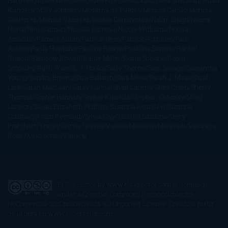
Hart
Megan Maxwell
Mercedes Pinto Maldonado
Mia Sheridan
Milan
Kundera
Milly Johnson
Moderna de Pueblo
Mónica Carillo
Mónica
Gutiérrez
Mónica Vázquez
Naiara Domínguez
Nalini Singh
Naomi
Novik
Neil Gaiman
Nicolas Barreau
Nicole Williams
Noelia
Amarillo
Pamela Aidan
Patrick Ness
Patrick Rothfuss
Paul
Auster
Paula Hawkins
Pauline Réage
Paullina Simons
Rachel
Gibson
Rainbow Rowell
Raine Miller
Robin Schone
Robin
Scoresby
Ruth Ware
S. J. Hooks
Sally Thorne
Sam Savage
Samantha
Young
Sandra Brown
Sara Ballarín
Sara Mesa
Sarah J. Maas
Sarah
Lark
Sarah MacLean
Saray García
Shari Lapena
Shea Olsen
Sherry
Thomas
Sophie Hannah
Sophie Kinsella
Stephen Chbosky
Stieg
Larsson
Susan Elizabeth Phillips
Susanna Kearsley
Suzanne
Collins
Sylvain Reynard
Sylvia Day
Tabitha Suzuma
Terry
Pratchett
Tracey Garvis Graves
Valerio Massimo Manfredi
Veronica
Rossi
Xuso Jones
Zahara
El Ojo Lector
by
www.elojolector.com
is licensed
under a
Creative Commons Reconocimiento-
NoComercial-SinObraDerivada 3.0 Unported License
. Creado a partir
de la obra en
www.elojolector.com
.