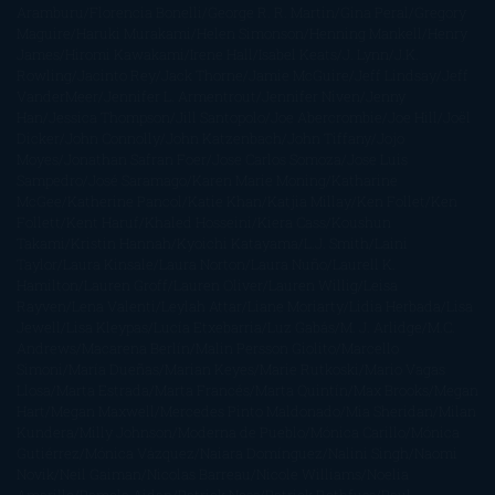
Aramburu
Florencia Bonelli
George R. R. Martin
Gina Peral
Gregory
Maguire
Haruki Murakami
Helen Simonson
Henning Mankell
Henry
James
Hiromi Kawakami
Irene Hall
Isabel Keats
J. Lynn
J.K.
Rowling
Jacinto Rey
Jack Thorne
Jamie McGuire
Jeff Lindsay
Jeff
VanderMeer
Jennifer L. Armentrout
Jennifer Niven
Jenny
Han
Jessica Thompson
Jill Santopolo
Joe Abercrombie
Joe Hill
Joël
Dicker
John Connolly
John Katzenbach
John Tiffany
Jojo
Moyes
Jonathan Safran Foer
Jose Carlos Somoza
Jose Luis
Sampedro
José Saramago
Karen Marie Moning
Katharine
McGee
Katherine Pancol
Katie Khan
Katjia Millay
Ken Follet
Ken
Follett
Kent Haruf
Khaled Hosseini
Kiera Cass
Koushun
Takami
Kristin Hannah
Kyoichi Katayama
L.J. Smith
Laini
Taylor
Laura Kinsale
Laura Norton
Laura Nuño
Laurell K.
Hamilton
Lauren Groff
Lauren Oliver
Lauren Willig
Leisa
Rayven
Lena Valenti
Leylah Attar
Liane Moriarty
Lidia Herbada
Lisa
Jewell
Lisa Kleypas
Lucía Etxebarria
Luz Gabás
M. J. Arlidge
M.C.
Andrews
Macarena Berlín
Malin Persson Giolito
Marcello
Simoni
María Dueñas
Marian Keyes
Marie Rutkoski
Mario Vagas
Llosa
Marta Estrada
Marta Francés
Marta Quintín
Max Brooks
Megan
Hart
Megan Maxwell
Mercedes Pinto Maldonado
Mia Sheridan
Milan
Kundera
Milly Johnson
Moderna de Pueblo
Mónica Carillo
Mónica
Gutiérrez
Mónica Vázquez
Naiara Domínguez
Nalini Singh
Naomi
Novik
Neil Gaiman
Nicolas Barreau
Nicole Williams
Noelia