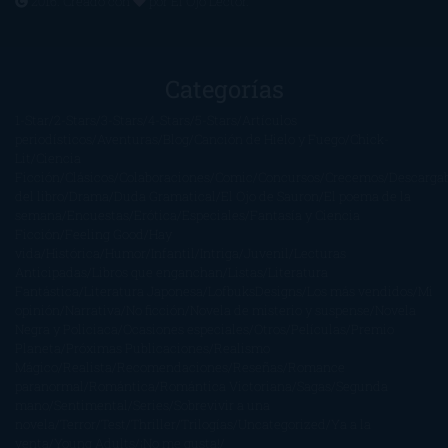
2016. Creado con
por
El Ojo Lector
.
Categorías
1-Star
2-Stars
3-Stars
4-Stars
5-Stars
Artículos
periodísticos
Aventuras
Blog
Canción de Hielo y Fuego
Chick-
Lit
Ciencia
Ficción
Clásicos
Colaboraciones
Comic
Concursos
Crecemos
Descarga
del libro
Drama
Duda Gramatical
El Ojo de Sauron
El poema de la
semana
Encuestas
Erótica
Especiales
Fantasía y Ciencia
Ficción
Feeling Good
Hay
vida
Histórica
Humor
Infantil
Intriga
Juvenil
Lecturas
Anticipadas
Libros que enganchan
Listas
Literatura
Fantástica
Literatura Japonesa
LofbuksDesigns
Los más vendidos
Mi
opinión
Narrativa
No ficción
Novela de misterio y suspense
Novela
Negra y Policiaca
Ocasiones especiales
Otros
Películas
Premio
Planeta
Próximas Publicaciones
Realismo
Mágico
Realista
Recomendaciones
Reseñas
Romance
paranormal
Romántica
Romántica Victoriana
Sagas
Segunda
mano
Sentimental
Series
Sobrevivir a una
novela
Terror
Test
Thriller
Trilogías
Uncategorized
Ya a la
venta
Young Adults
¡No me gusta!