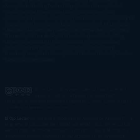
Amarillo
Pamela Aidan
Patrick Ness
Patrick Rothfuss
Paul
Auster
Paula Hawkins
Pauline Réage
Paullina Simons
Rachel
Gibson
Rainbow Rowell
Raine Miller
Robin Schone
Robin
Scoresby
Ruth Ware
S. J. Hooks
Sally Thorne
Sam Savage
Samantha
Young
Sandra Brown
Sara Ballarín
Sara Mesa
Sarah J. Maas
Sarah
Lark
Sarah MacLean
Saray García
Shari Lapena
Shea Olsen
Sherry
Thomas
Sophie Hannah
Sophie Kinsella
Stephen Chbosky
Stieg
Larsson
Susan Elizabeth Phillips
Susanna Kearsley
Suzanne
Collins
Sylvain Reynard
Sylvia Day
Tabitha Suzuma
Terry
Pratchett
Tracey Garvis Graves
Valerio Massimo Manfredi
Veronica
Rossi
Xuso Jones
Zahara
El Ojo Lector
by
www.elojolector.com
is licensed
under a
Creative Commons Reconocimiento-
NoComercial-SinObraDerivada 3.0 Unported License
. Creado a partir
de la obra en
www.elojolector.com
.
El Ojo Lector
participa en el Programa de Afiliados de Amazon EU, un
programa de publicidad para afiliados diseñado para ofrecer a sitios
web un modo de obtener comisiones por publicidad, publicitando e
incluyendo enlaces a Amazon.co.uk/ Amazon.de/ de.buyvip.com /