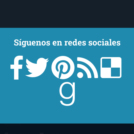
Síguenos en redes sociales
Un lector en la sombra. Escribo por escribir. Recomiendo libros. Blanco
y en botella. ¿Qué queréis más? Leed y no veáis tanta tele. O leed
mientras veis la tele, que eso es muy sano.
Sobre mí
Aviso Legal
Contacto
Editoriales
Ayúdame