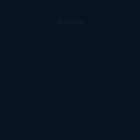
Autores
@ZoeSwinger
Abigail Gibbs
Adam Nevill
Adriana Rubens
Alaitz
Leceaga
Alberto Méndez
Alejandro Castroguer
Alexis
Harrington
Alice Kellen
Almudena Grandes
Altea Morgan
Ana
Cantarero
Andrew Davidson
Ángela Quintas
Angélique
Barbérat
Anna Todd
Anna Zaires
Annabel Pitcher
Anny
Peterson
Antonio Dikele Distefano
Art Spiegelman
Arturo Pérez-
Reverte
Audrey Carlan
Beth Kery
Beth Revis
Brittainy C.
Cherry
Camilla Läckberg
Carla Gràcia Mercadé
Carme
Chaparro
Carmen Martín Gaite
Caroline March
Celeste
Bradley
Celeste Ng
Charlaine Harris
Charles Dubow
Cherry
Chic
Cheryl Strayed
Christina Lauren
Colleen Hoover
Colleen
McCullough
Connie Willis
Cristina Prada
Daniel Glattauer
Daniela
Krien
Daphne du Maurier
Darynda Jones
David Crespo
David
Nicholls
David Safier
Deborah Harkness
Deborah Install
Diana
Gabaldon
Dolores Redondo
E. O. Chirovici
E.L. James
Eckhart
Tolle
Eduardo Mendoza
Elena Montagud
Elísabet
Benavent
Elisabeth Craft
Elisabeth Kostova
Emma Cline
Enric
Pardo
Erin Morgenstern
Erin Watt
Ernest Cline
Ernesto
Sábato
Estefanía Salyers
Federico Moccia
Fernando