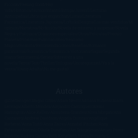
Ficción
Feeling Good
Hay
vida
Histórica
Humor
Infantil
Intriga
Juvenil
Lecturas
Anticipadas
Libros que enganchan
Listas
Literatura
Fantástica
Literatura Japonesa
LofbuksDesigns
Los más vendidos
Mi
opinión
Narrativa
No ficción
Novela de misterio y suspense
Novela
Negra y Policiaca
Ocasiones especiales
Otros
Películas
Premio
Planeta
Próximas Publicaciones
Realismo
Mágico
Realista
Recomendaciones
Reseñas
Romance
paranormal
Romántica
Romántica Victoriana
Sagas
Segunda
mano
Sentimental
Series
Sobrevivir a una
novela
Terror
Test
Thriller
Trilogías
Uncategorized
Ya a la
venta
Young Adults
¡No me gusta!
Autores
@ZoeSwinger
Abigail Gibbs
Adam Nevill
Adriana Rubens
Alaitz
Leceaga
Alberto Méndez
Alejandro Castroguer
Alexis
Harrington
Alice Kellen
Almudena Grandes
Altea Morgan
Ana
Cantarero
Andrew Davidson
Ángela Quintas
Angélique
Barbérat
Anna Todd
Anna Zaires
Annabel Pitcher
Anny
Peterson
Antonio Dikele Distefano
Art Spiegelman
Arturo Pérez-
Reverte
Audrey Carlan
Beth Kery
Beth Revis
Brittainy C.