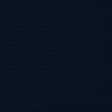
Takami
Kristin Hannah
Kyoichi Katayama
L.J. Smith
Laini
Taylor
Laura Kinsale
Laura Norton
Laura Nuño
Laurell K.
Hamilton
Lauren Groff
Lauren Oliver
Lauren Willig
Leisa
Rayven
Lena Valenti
Leylah Attar
Liane Moriarty
Lidia Herbada
Lisa
Jewell
Lisa Kleypas
Lucía Etxebarria
Luz Gabás
M. J. Arlidge
M.C.
Andrews
Macarena Berlín
Malin Persson Giolito
Marcello
Simoni
María Dueñas
Marian Keyes
Marie Rutkoski
Mario Vagas
Llosa
Marta Estrada
Marta Francés
Marta Quintín
Max Brooks
Megan
Hart
Megan Maxwell
Mercedes Pinto Maldonado
Mia Sheridan
Milan
Kundera
Milly Johnson
Moderna de Pueblo
Mónica Carillo
Mónica
Gutiérrez
Mónica Vázquez
Naiara Domínguez
Nalini Singh
Naomi
Novik
Neil Gaiman
Nicolas Barreau
Nicole Williams
Noelia
Amarillo
Pamela Aidan
Patrick Ness
Patrick Rothfuss
Paul
Auster
Paula Hawkins
Pauline Réage
Paullina Simons
Rachel
Gibson
Rainbow Rowell
Raine Miller
Robin Schone
Robin
Scoresby
Ruth Ware
S. J. Hooks
Sally Thorne
Sam Savage
Samantha
Young
Sandra Brown
Sara Ballarín
Sara Mesa
Sarah J. Maas
Sarah
Lark
Sarah MacLean
Saray García
Shari Lapena
Shea Olsen
Sherry
Thomas
Sophie Hannah
Sophie Kinsella
Stephen Chbosky
Stieg
Larsson
Susan Elizabeth Phillips
Susanna Kearsley
Suzanne
Collins
Sylvain Reynard
Sylvia Day
Tabitha Suzuma
Terry
Pratchett
Tracey Garvis Graves
Valerio Massimo Manfredi
Veronica
Rossi
Xuso Jones
Zahara