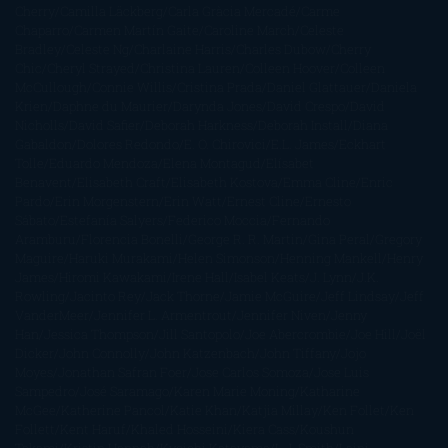
Cherry
Camilla Läckberg
Carla Gràcia Mercadé
Carme
Chaparro
Carmen Martín Gaite
Caroline March
Celeste
Bradley
Celeste Ng
Charlaine Harris
Charles Dubow
Cherry
Chic
Cheryl Strayed
Christina Lauren
Colleen Hoover
Colleen
McCullough
Connie Willis
Cristina Prada
Daniel Glattauer
Daniela
Krien
Daphne du Maurier
Darynda Jones
David Crespo
David
Nicholls
David Safier
Deborah Harkness
Deborah Install
Diana
Gabaldon
Dolores Redondo
E. O. Chirovici
E.L. James
Eckhart
Tolle
Eduardo Mendoza
Elena Montagud
Elísabet
Benavent
Elisabeth Craft
Elisabeth Kostova
Emma Cline
Enric
Pardo
Erin Morgenstern
Erin Watt
Ernest Cline
Ernesto
Sábato
Estefanía Salyers
Federico Moccia
Fernando
Aramburu
Florencia Bonelli
George R. R. Martin
Gina Peral
Gregory
Maguire
Haruki Murakami
Helen Simonson
Henning Mankell
Henry
James
Hiromi Kawakami
Irene Hall
Isabel Keats
J. Lynn
J.K.
Rowling
Jacinto Rey
Jack Thorne
Jamie McGuire
Jeff Lindsay
Jeff
VanderMeer
Jennifer L. Armentrout
Jennifer Niven
Jenny
Han
Jessica Thompson
Jill Santopolo
Joe Abercrombie
Joe Hill
Joël
Dicker
John Connolly
John Katzenbach
John Tiffany
Jojo
Moyes
Jonathan Safran Foer
Jose Carlos Somoza
Jose Luis
Sampedro
José Saramago
Karen Marie Moning
Katharine
McGee
Katherine Pancol
Katie Khan
Katjia Millay
Ken Follet
Ken
Follett
Kent Haruf
Khaled Hosseini
Kiera Cass
Koushun