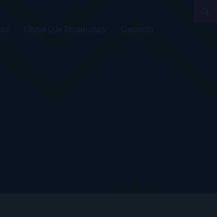
sts
Libros Que Enganchan
Contacto