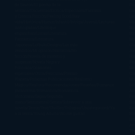
de Sauron
El poema de la
Di
semana
Encuestas
Erótica
Especiales
Fantasía
Ca
y Ciencia Ficción
Feeling Good
Hay
Lä
vida
Histórica
Humor
Infantil
Intriga
Juvenil
Lecturas
Mar
Anticipadas
Libros que
Ng
enganchan
Listas
Literatura
St
Fantástica
Literatura
Mc
Japonesa
LofbuksDesigns
Los más
Gla
vendidos
Mi opinión
Narrativa
No
Jo
ficción
Novela de misterio y
Ha
suspense
Novela Negra y
Re
Policiaca
Ocasiones
Me
especiales
Otros
Películas
Premio
Cra
Planeta
Próximas Publicaciones
Realismo
Mo
Mágico
Realista
Recomendaciones
Reseñas
Romance
Sá
paranormal
Romántica
Romántica
Ar
Victoriana
Sagas
Segunda
Per
mano
Sentimental
Series
Sobrevivir a una
Si
novela
Terror
Test
Thriller
Trilogías
Uncategorized
Ya
Ka
a la venta
Young Adults
¡No me gusta!
Ro
Li
Ar
Th