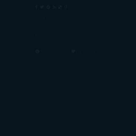
Sobre mí
Aviso Legal
Contacto
Editoriales
Ayúdame
2016. Creado con
por
El Ojo Lector
.