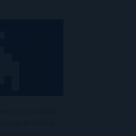
esto de la humanidad,
deojuego de OASIS al
Se asegura que