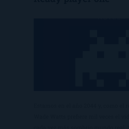
Estamos en el año 2044 y, como el r
Wade Watts prefiere mil veces el vi
cada vez más sombrí­o mundo real. 