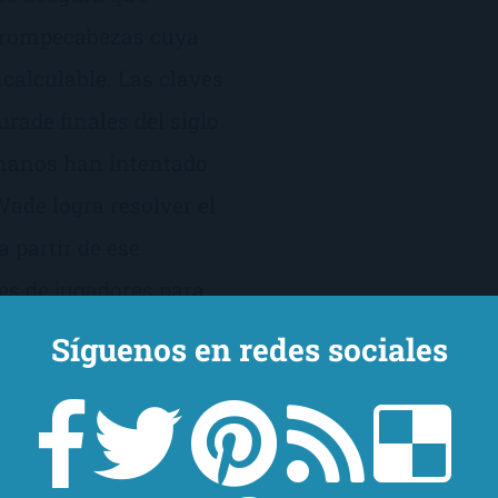
n rompecabezas cuya
calculable. Las claves
rade finales del siglo
umanos han intentado
 Wade logra resolver el
 partir de ese
s de jugadores para
de sobrevivir es ganar;
Síguenos en redes sociales
onar su existencia
amor en el mundo real,
r.