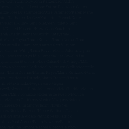
cker
John Connolly
John Katzenbach
John
fany
Jojo Moyes
Jonathan Safran Foer
Jose Carlos
moza
Jose Luis Sampedro
José Saramago
Karen Marie
ning
Katharine McGee
Katherine Pancol
Katie
an
Katjia Millay
Ken Follet
Ken Follett
Kent
ruf
Khaled Hosseini
Kiera Cass
Koushun
kami
Kristin Hannah
Kyoichi Katayama
L.J.
ith
Laini Taylor
Laura Kinsale
Laura Norton
Laura
ño
Laurell K. Hamilton
Lauren Groff
Lauren
ver
Lauren Willig
Leisa Rayven
Lena Valenti
Leylah
ar
Liane Moriarty
Lidia Herbada
Lisa Jewell
Lisa
eypas
Lucía Etxebarria
Luz Gabás
M. J. Arlidge
M.C.
drews
Macarena Berlín
Malin Persson Giolito
Marcello
moni
María Dueñas
Marian Keyes
Marie Rutkoski
Mario
gas Llosa
Marta Estrada
Marta Francés
Marta
intín
Max Brooks
Megan Hart
Megan
xwell
Mercedes Pinto Maldonado
Mia Sheridan
Milan
ndera
Milly Johnson
Moderna de Pueblo
Mónica
illo
Mónica Gutiérrez
Mónica Vázquez
Naiara
mínguez
Nalini Singh
Naomi Novik
Neil
iman
Nicolas Barreau
Nicole Williams
Noelia
arillo
Pamela Aidan
Patrick Ness
Patrick
thfuss
Paul Auster
Paula Hawkins
Pauline
age
Paullina Simons
Rachel Gibson
Rainbow