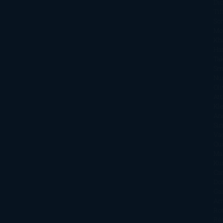
Di
Tif
So
Mo
Kh
Ha
Ta
Sm
Nu
Oli
Att
Kl
An
Si
Va
Qu
Ma
Ku
Car
Do
Ga
Am
Ro
Ré