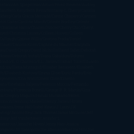
stefano
Art Spiegelman
Arturo Pérez-Reverte
Audrey
rlan
Beth Kery
Beth Revis
Brittainy C. Cherry
Camilla
ckberg
Carla Gràcia Mercadé
Carme Chaparro
Carmen
tín Gaite
Caroline March
Celeste Bradley
Celeste
Charlaine Harris
Charles Dubow
Cherry Chic
Cheryl
rayed
Christina Lauren
Colleen Hoover
Colleen
Cullough
Connie Willis
Cristina Prada
Daniel
ttauer
Daniela Krien
Daphne du Maurier
Darynda
nes
David Crespo
David Nicholls
David Safier
Deborah
rkness
Deborah Install
Diana Gabaldon
Dolores
dondo
E. O. Chirovici
E.L. James
Eckhart Tolle
Eduardo
ndoza
Elena Montagud
Elísabet Benavent
Elisabeth
ft
Elisabeth Kostova
Emma Cline
Enric Pardo
Erin
rgenstern
Erin Watt
Ernest Cline
Ernesto
bato
Estefanía Salyers
Federico Moccia
Fernando
amburu
Florencia Bonelli
George R. R. Martin
Gina
al
Gregory Maguire
Haruki Murakami
Helen
monson
Henning Mankell
Henry James
Hiromi
wakami
Irene Hall
Isabel Keats
J. Lynn
J.K.
wling
Jacinto Rey
Jack Thorne
Jamie McGuire
Jeff
ndsay
Jeff VanderMeer
Jennifer L.
mentrout
Jennifer Niven
Jenny Han
Jessica
ompson
Jill Santopolo
Joe Abercrombie
Joe Hill
Joël