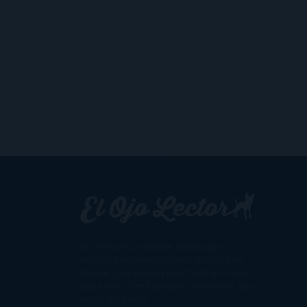
Un lector en la sombra. Escribo por
escribir. Recomiendo libros. Blanco y en
botella. ¿Qué queréis más? Leed y no veáis
tanta tele. O leed mientras veis la tele, que
eso es muy sano.