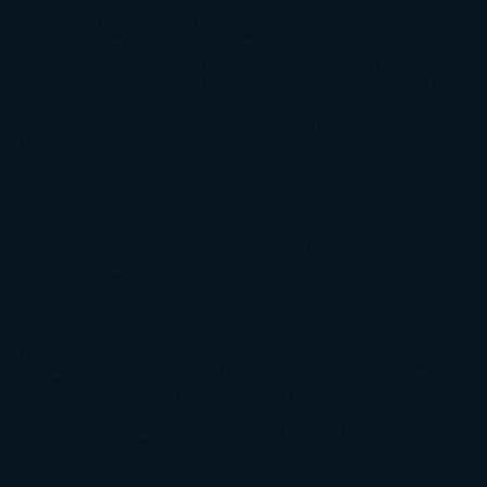
Takami
Kristin Hannah
Kyoichi Katayama
L.J. Smith
Laini
Taylor
Laura Kinsale
Laura Norton
Laura Nuño
Laurell K.
Hamilton
Lauren Groff
Lauren Oliver
Lauren Willig
Leisa
Rayven
Lena Valenti
Leylah Attar
Liane Moriarty
Lidia Herbada
Lisa
Jewell
Lisa Kleypas
Lucía Etxebarria
Luz Gabás
M. J. Arlidge
M.C.
Andrews
Macarena Berlín
Malin Persson Giolito
Marcello
Simoni
María Dueñas
Marian Keyes
Marie Rutkoski
Mario Vagas
Llosa
Marta Estrada
Marta Francés
Marta Quintín
Max Brooks
Megan
Hart
Megan Maxwell
Mercedes Pinto Maldonado
Mia Sheridan
Milan
Kundera
Milly Johnson
Moderna de Pueblo
Mónica Carillo
Mónica
Gutiérrez
Mónica Vázquez
Naiara Domínguez
Nalini Singh
Naomi
Novik
Neil Gaiman
Nicolas Barreau
Nicole Williams
Noelia
Amarillo
Pamela Aidan
Patrick Ness
Patrick Rothfuss
Paul
Auster
Paula Hawkins
Pauline Réage
Paullina Simons
Rachel
Gibson
Rainbow Rowell
Raine Miller
Robin Schone
Robin
Scoresby
Ruth Ware
S. J. Hooks
Sally Thorne
Sam Savage
Samantha
Young
Sandra Brown
Sara Ballarín
Sara Mesa
Sarah J. Maas
Sarah
Lark
Sarah MacLean
Saray García
Shari Lapena
Shea Olsen
Sherry
Thomas
Sophie Hannah
Sophie Kinsella
Stephen Chbosky
Stieg
Larsson
Susan Elizabeth Phillips
Susanna Kearsley
Suzanne
Collins
Sylvain Reynard
Sylvia Day
Tabitha Suzuma
Terry
Pratchett
Tracey Garvis Graves
Valerio Massimo Manfredi
Veronica
Rossi
Xuso Jones
Zahara