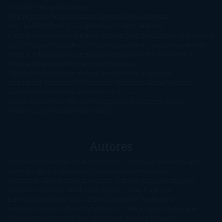
Ficción
Feeling Good
Hay
vida
Histórica
Humor
Infantil
Intriga
Juvenil
Lecturas
Anticipadas
Libros que enganchan
Listas
Literatura
Fantástica
Literatura Japonesa
LofbuksDesigns
Los más vendidos
Mi
opinión
Narrativa
No ficción
Novela de misterio y suspense
Novela
Negra y Policiaca
Ocasiones especiales
Otros
Películas
Premio
Planeta
Próximas Publicaciones
Realismo
Mágico
Realista
Recomendaciones
Reseñas
Romance
paranormal
Romántica
Romántica Victoriana
Sagas
Segunda
mano
Sentimental
Series
Sobrevivir a una
novela
Terror
Test
Thriller
Trilogías
Uncategorized
Ya a la
venta
Young Adults
¡No me gusta!
Autores
@ZoeSwinger
Abigail Gibbs
Adam Nevill
Adriana Rubens
Alaitz
Leceaga
Alberto Méndez
Alejandro Castroguer
Alexis
Harrington
Alice Kellen
Almudena Grandes
Altea Morgan
Ana
Cantarero
Andrew Davidson
Ángela Quintas
Angélique
Barbérat
Anna Todd
Anna Zaires
Annabel Pitcher
Anny
Peterson
Antonio Dikele Distefano
Art Spiegelman
Arturo Pérez-
Reverte
Audrey Carlan
Beth Kery
Beth Revis
Brittainy C.