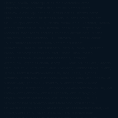
Cherry
Camilla Läckberg
Carla Gràcia Mercadé
Carme
Chaparro
Carmen Martín Gaite
Caroline March
Celeste
Bradley
Celeste Ng
Charlaine Harris
Charles Dubow
Cherry
Chic
Cheryl Strayed
Christina Lauren
Colleen Hoover
Colleen
McCullough
Connie Willis
Cristina Prada
Daniel Glattauer
Daniela
Krien
Daphne du Maurier
Darynda Jones
David Crespo
David
Nicholls
David Safier
Deborah Harkness
Deborah Install
Diana
Gabaldon
Dolores Redondo
E. O. Chirovici
E.L. James
Eckhart
Tolle
Eduardo Mendoza
Elena Montagud
Elísabet
Benavent
Elisabeth Craft
Elisabeth Kostova
Emma Cline
Enric
Pardo
Erin Morgenstern
Erin Watt
Ernest Cline
Ernesto
Sábato
Estefanía Salyers
Federico Moccia
Fernando
Aramburu
Florencia Bonelli
George R. R. Martin
Gina Peral
Gregory
Maguire
Haruki Murakami
Helen Simonson
Henning Mankell
Henry
James
Hiromi Kawakami
Irene Hall
Isabel Keats
J. Lynn
J.K.
Rowling
Jacinto Rey
Jack Thorne
Jamie McGuire
Jeff Lindsay
Jeff
VanderMeer
Jennifer L. Armentrout
Jennifer Niven
Jenny
Han
Jessica Thompson
Jill Santopolo
Joe Abercrombie
Joe Hill
Joël
Dicker
John Connolly
John Katzenbach
John Tiffany
Jojo
Moyes
Jonathan Safran Foer
Jose Carlos Somoza
Jose Luis
Sampedro
José Saramago
Karen Marie Moning
Katharine
McGee
Katherine Pancol
Katie Khan
Katjia Millay
Ken Follet
Ken
Follett
Kent Haruf
Khaled Hosseini
Kiera Cass
Koushun