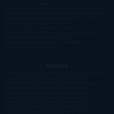
Anticipadas
Libros que enganchan
Listas
Literatura
Fantástica
Literatura Japonesa
LofbuksDesigns
Los más vendidos
Mi
opinión
Narrativa
No ficción
Novela de misterio y suspense
Novela
Negra y Policiaca
Ocasiones especiales
Otros
Películas
Premio
Planeta
Próximas Publicaciones
Realismo
Mágico
Realista
Recomendaciones
Reseñas
Romance
paranormal
Romántica
Romántica Victoriana
Sagas
Segunda
mano
Sentimental
Series
Sobrevivir a una
novela
Terror
Test
Thriller
Trilogías
Uncategorized
Ya a la
venta
Young Adults
¡No me gusta!
Autores
@ZoeSwinger
Abigail Gibbs
Adam Nevill
Adriana Rubens
Alaitz
Leceaga
Alberto Méndez
Alejandro Castroguer
Alexis
Harrington
Alice Kellen
Almudena Grandes
Altea Morgan
Ana
Cantarero
Andrew Davidson
Ángela Quintas
Angélique
Barbérat
Anna Todd
Anna Zaires
Annabel Pitcher
Anny
Peterson
Antonio Dikele Distefano
Art Spiegelman
Arturo Pérez-
Reverte
Audrey Carlan
Beth Kery
Beth Revis
Brittainy C.
Cherry
Camilla Läckberg
Carla Gràcia Mercadé
Carme
Chaparro
Carmen Martín Gaite
Caroline March
Celeste