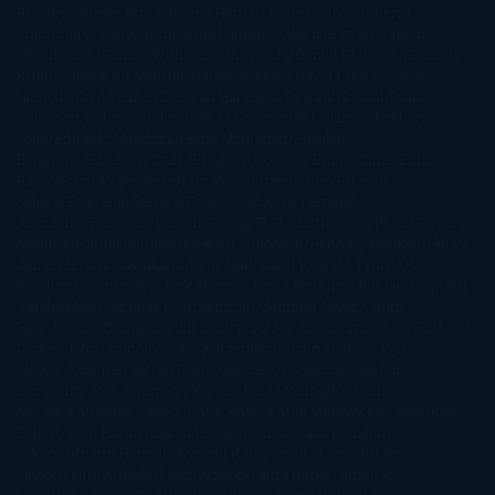
Bradley
Celeste Ng
Charlaine Harris
Charles Dubow
Cherry
Chic
Cheryl Strayed
Christina Lauren
Colleen Hoover
Colleen
McCullough
Connie Willis
Cristina Prada
Daniel Glattauer
Daniela
Krien
Daphne du Maurier
Darynda Jones
David Crespo
David
Nicholls
David Safier
Deborah Harkness
Deborah Install
Diana
Gabaldon
Dolores Redondo
E. O. Chirovici
E.L. James
Eckhart
Tolle
Eduardo Mendoza
Elena Montagud
Elísabet
Benavent
Elisabeth Craft
Elisabeth Kostova
Emma Cline
Enric
Pardo
Erin Morgenstern
Erin Watt
Ernest Cline
Ernesto
Sábato
Estefanía Salyers
Federico Moccia
Fernando
Aramburu
Florencia Bonelli
George R. R. Martin
Gina Peral
Gregory
Maguire
Haruki Murakami
Helen Simonson
Henning Mankell
Henry
James
Hiromi Kawakami
Irene Hall
Isabel Keats
J. Lynn
J.K.
Rowling
Jacinto Rey
Jack Thorne
Jamie McGuire
Jeff Lindsay
Jeff
VanderMeer
Jennifer L. Armentrout
Jennifer Niven
Jenny
Han
Jessica Thompson
Jill Santopolo
Joe Abercrombie
Joe Hill
Joël
Dicker
John Connolly
John Katzenbach
John Tiffany
Jojo
Moyes
Jonathan Safran Foer
Jose Carlos Somoza
Jose Luis
Sampedro
José Saramago
Karen Marie Moning
Katharine
McGee
Katherine Pancol
Katie Khan
Katjia Millay
Ken Follet
Ken
Follett
Kent Haruf
Khaled Hosseini
Kiera Cass
Koushun
Takami
Kristin Hannah
Kyoichi Katayama
L.J. Smith
Laini
Taylor
Laura Kinsale
Laura Norton
Laura Nuño
Laurell K.