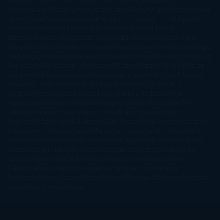
Hamilton
Lauren Groff
Lauren Oliver
Lauren Willig
Leisa
Rayven
Lena Valenti
Leylah Attar
Liane Moriarty
Lidia Herbada
Lisa
Jewell
Lisa Kleypas
Lucía Etxebarria
Luz Gabás
M. J. Arlidge
M.C.
Andrews
Macarena Berlín
Malin Persson Giolito
Marcello
Simoni
María Dueñas
Marian Keyes
Marie Rutkoski
Mario Vagas
Llosa
Marta Estrada
Marta Francés
Marta Quintín
Max Brooks
Megan
Hart
Megan Maxwell
Mercedes Pinto Maldonado
Mia Sheridan
Milan
Kundera
Milly Johnson
Moderna de Pueblo
Mónica Carillo
Mónica
Gutiérrez
Mónica Vázquez
Naiara Domínguez
Nalini Singh
Naomi
Novik
Neil Gaiman
Nicolas Barreau
Nicole Williams
Noelia
Amarillo
Pamela Aidan
Patrick Ness
Patrick Rothfuss
Paul
Auster
Paula Hawkins
Pauline Réage
Paullina Simons
Rachel
Gibson
Rainbow Rowell
Raine Miller
Robin Schone
Robin
Scoresby
Ruth Ware
S. J. Hooks
Sally Thorne
Sam Savage
Samantha
Young
Sandra Brown
Sara Ballarín
Sara Mesa
Sarah J. Maas
Sarah
Lark
Sarah MacLean
Saray García
Shari Lapena
Shea Olsen
Sherry
Thomas
Sophie Hannah
Sophie Kinsella
Stephen Chbosky
Stieg
Larsson
Susan Elizabeth Phillips
Susanna Kearsley
Suzanne
Collins
Sylvain Reynard
Sylvia Day
Tabitha Suzuma
Terry
Pratchett
Tracey Garvis Graves
Valerio Massimo Manfredi
Veronica
Rossi
Xuso Jones
Zahara