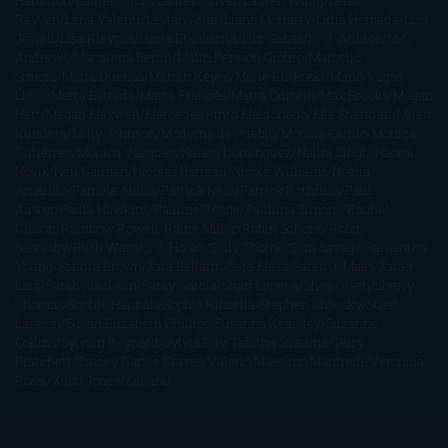
Hamilton
Lauren Groff
Lauren Oliver
Lauren Willig
Leisa
Rayven
Lena Valenti
Leylah Attar
Liane Moriarty
Lidia Herbada
Lisa
Jewell
Lisa Kleypas
Lucía Etxebarria
Luz Gabás
M. J. Arlidge
M.C.
Andrews
Macarena Berlín
Malin Persson Giolito
Marcello
Simoni
María Dueñas
Marian Keyes
Marie Rutkoski
Mario Vagas
Llosa
Marta Estrada
Marta Francés
Marta Quintín
Max Brooks
Megan
Hart
Megan Maxwell
Mercedes Pinto Maldonado
Mia Sheridan
Milan
Kundera
Milly Johnson
Moderna de Pueblo
Mónica Carillo
Mónica
Gutiérrez
Mónica Vázquez
Naiara Domínguez
Nalini Singh
Naomi
Novik
Neil Gaiman
Nicolas Barreau
Nicole Williams
Noelia
Amarillo
Pamela Aidan
Patrick Ness
Patrick Rothfuss
Paul
Auster
Paula Hawkins
Pauline Réage
Paullina Simons
Rachel
Gibson
Rainbow Rowell
Raine Miller
Robin Schone
Robin
Scoresby
Ruth Ware
S. J. Hooks
Sally Thorne
Sam Savage
Samantha
Young
Sandra Brown
Sara Ballarín
Sara Mesa
Sarah J. Maas
Sarah
Lark
Sarah MacLean
Saray García
Shari Lapena
Shea Olsen
Sherry
Thomas
Sophie Hannah
Sophie Kinsella
Stephen Chbosky
Stieg
Larsson
Susan Elizabeth Phillips
Susanna Kearsley
Suzanne
Collins
Sylvain Reynard
Sylvia Day
Tabitha Suzuma
Terry
Pratchett
Tracey Garvis Graves
Valerio Massimo Manfredi
Veronica
Rossi
Xuso Jones
Zahara