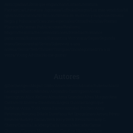
Anticipadas
Libros que enganchan
Listas
Literatura
Fantástica
Literatura Japonesa
LofbuksDesigns
Los más vendidos
Mi
opinión
Narrativa
No ficción
Novela de misterio y suspense
Novela
Negra y Policiaca
Ocasiones especiales
Otros
Películas
Premio
Planeta
Próximas Publicaciones
Realismo
Mágico
Realista
Recomendaciones
Reseñas
Romance
paranormal
Romántica
Romántica Victoriana
Sagas
Segunda
mano
Sentimental
Series
Sobrevivir a una
novela
Terror
Test
Thriller
Trilogías
Uncategorized
Ya a la
venta
Young Adults
¡No me gusta!
Autores
@ZoeSwinger
Abigail Gibbs
Adam Nevill
Adriana Rubens
Alaitz
Leceaga
Alberto Méndez
Alejandro Castroguer
Alexis
Harrington
Alice Kellen
Almudena Grandes
Altea Morgan
Ana
Cantarero
Andrew Davidson
Ángela Quintas
Angélique
Barbérat
Anna Todd
Anna Zaires
Annabel Pitcher
Anny
Peterson
Antonio Dikele Distefano
Art Spiegelman
Arturo Pérez-
Reverte
Audrey Carlan
Beth Kery
Beth Revis
Brittainy C.
Cherry
Camilla Läckberg
Carla Gràcia Mercadé
Carme
Chaparro
Carmen Martín Gaite
Caroline March
Celeste