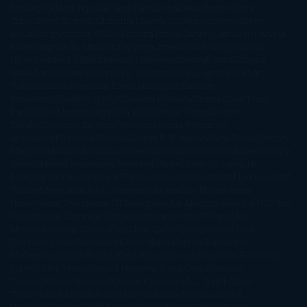
Bradley
Celeste Ng
Charlaine Harris
Charles Dubow
Cherry
Chic
Cheryl Strayed
Christina Lauren
Colleen Hoover
Colleen
McCullough
Connie Willis
Cristina Prada
Daniel Glattauer
Daniela
Krien
Daphne du Maurier
Darynda Jones
David Crespo
David
Nicholls
David Safier
Deborah Harkness
Deborah Install
Diana
Gabaldon
Dolores Redondo
E. O. Chirovici
E.L. James
Eckhart
Tolle
Eduardo Mendoza
Elena Montagud
Elísabet
Benavent
Elisabeth Craft
Elisabeth Kostova
Emma Cline
Enric
Pardo
Erin Morgenstern
Erin Watt
Ernest Cline
Ernesto
Sábato
Estefanía Salyers
Federico Moccia
Fernando
Aramburu
Florencia Bonelli
George R. R. Martin
Gina Peral
Gregory
Maguire
Haruki Murakami
Helen Simonson
Henning Mankell
Henry
James
Hiromi Kawakami
Irene Hall
Isabel Keats
J. Lynn
J.K.
Rowling
Jacinto Rey
Jack Thorne
Jamie McGuire
Jeff Lindsay
Jeff
VanderMeer
Jennifer L. Armentrout
Jennifer Niven
Jenny
Han
Jessica Thompson
Jill Santopolo
Joe Abercrombie
Joe Hill
Joël
Dicker
John Connolly
John Katzenbach
John Tiffany
Jojo
Moyes
Jonathan Safran Foer
Jose Carlos Somoza
Jose Luis
Sampedro
José Saramago
Karen Marie Moning
Katharine
McGee
Katherine Pancol
Katie Khan
Katjia Millay
Ken Follet
Ken
Follett
Kent Haruf
Khaled Hosseini
Kiera Cass
Koushun
Takami
Kristin Hannah
Kyoichi Katayama
L.J. Smith
Laini
Taylor
Laura Kinsale
Laura Norton
Laura Nuño
Laurell K.