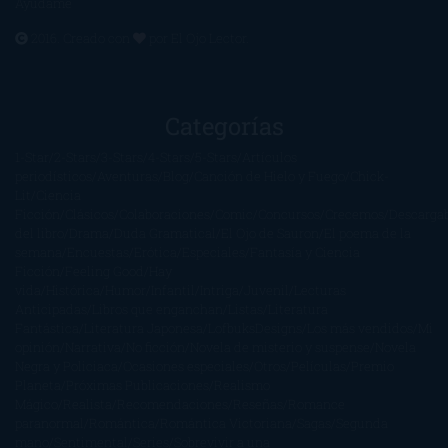
Ayúdame
2016. Creado con
por
El Ojo Lector
.
Categorías
1-Star
2-Stars
3-Stars
4-Stars
5-Stars
Artículos
periodísticos
Aventuras
Blog
Canción de Hielo y Fuego
Chick-
Lit
Ciencia
Ficción
Clásicos
Colaboraciones
Comic
Concursos
Crecemos
Descarga
del libro
Drama
Duda Gramatical
El Ojo de Sauron
El poema de la
semana
Encuestas
Erótica
Especiales
Fantasía y Ciencia
Ficción
Feeling Good
Hay
vida
Histórica
Humor
Infantil
Intriga
Juvenil
Lecturas
Anticipadas
Libros que enganchan
Listas
Literatura
Fantástica
Literatura Japonesa
LofbuksDesigns
Los más vendidos
Mi
opinión
Narrativa
No ficción
Novela de misterio y suspense
Novela
Negra y Policiaca
Ocasiones especiales
Otros
Películas
Premio
Planeta
Próximas Publicaciones
Realismo
Mágico
Realista
Recomendaciones
Reseñas
Romance
paranormal
Romántica
Romántica Victoriana
Sagas
Segunda
mano
Sentimental
Series
Sobrevivir a una