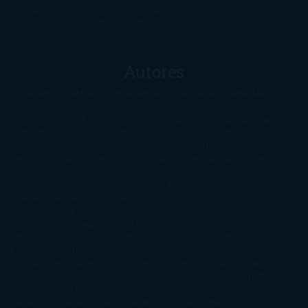
novela
Terror
Test
Thriller
Trilogías
Uncategorized
Ya a la
venta
Young Adults
¡No me gusta!
Autores
@ZoeSwinger
Abigail Gibbs
Adam Nevill
Adriana Rubens
Alaitz
Leceaga
Alberto Méndez
Alejandro Castroguer
Alexis
Harrington
Alice Kellen
Almudena Grandes
Altea Morgan
Ana
Cantarero
Andrew Davidson
Ángela Quintas
Angélique
Barbérat
Anna Todd
Anna Zaires
Annabel Pitcher
Anny
Peterson
Antonio Dikele Distefano
Art Spiegelman
Arturo Pérez-
Reverte
Audrey Carlan
Beth Kery
Beth Revis
Brittainy C.
Cherry
Camilla Läckberg
Carla Gràcia Mercadé
Carme
Chaparro
Carmen Martín Gaite
Caroline March
Celeste
Bradley
Celeste Ng
Charlaine Harris
Charles Dubow
Cherry
Chic
Cheryl Strayed
Christina Lauren
Colleen Hoover
Colleen
McCullough
Connie Willis
Cristina Prada
Daniel Glattauer
Daniela
Krien
Daphne du Maurier
Darynda Jones
David Crespo
David
Nicholls
David Safier
Deborah Harkness
Deborah Install
Diana
Gabaldon
Dolores Redondo
E. O. Chirovici
E.L. James
Eckhart
Tolle
Eduardo Mendoza
Elena Montagud
Elísabet
Benavent
Elisabeth Craft
Elisabeth Kostova
Emma Cline
Enric