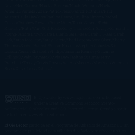
Novik
Neil Gaiman
Nicolas Barreau
Nicole Williams
Noelia
Amarillo
Pamela Aidan
Patrick Ness
Patrick Rothfuss
Paul
Auster
Paula Hawkins
Pauline Réage
Paullina Simons
Rachel
Gibson
Rainbow Rowell
Raine Miller
Robin Schone
Robin
Scoresby
Ruth Ware
S. J. Hooks
Sally Thorne
Sam Savage
Samantha
Young
Sandra Brown
Sara Ballarín
Sara Mesa
Sarah J. Maas
Sarah
Lark
Sarah MacLean
Saray García
Shari Lapena
Shea Olsen
Sherry
Thomas
Sophie Hannah
Sophie Kinsella
Stephen Chbosky
Stieg
Larsson
Susan Elizabeth Phillips
Susanna Kearsley
Suzanne
Collins
Sylvain Reynard
Sylvia Day
Tabitha Suzuma
Terry
Pratchett
Tracey Garvis Graves
Valerio Massimo Manfredi
Veronica
Rossi
Xuso Jones
Zahara
El Ojo Lector
by
www.elojolector.com
is licensed
under a
Creative Commons Reconocimiento-
NoComercial-SinObraDerivada 3.0 Unported License
. Creado a partir
de la obra en
www.elojolector.com
.
El Ojo Lector
participa en el Programa de Afiliados de Amazon EU, un
programa de publicidad para afiliados diseñado para ofrecer a sitios