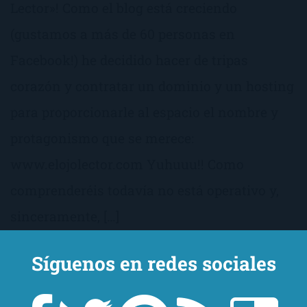
Lector»! Como el blog está creciendo
(gustamos a más de 60 personas en
Facebook!) he decidido hacer de tripas
corazón y contratar un dominio y un hosting
para proporcionarle al espacio el nombre y
protagonismo que se merece:
www.elojolector.com Yuhuuu!! Como
comprenderéis todavía no está operativo y,
sinceramente, […]
Síguenos en redes sociales