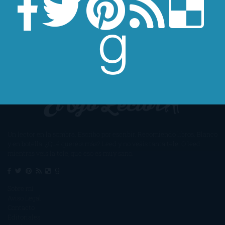
Un lector en la sombra. Escribo por escribir. Recomiendo libros. Blanco
y en botella. ¿Qué queréis más? Leed y no veáis tanta tele. O leed
mientras veis la tele, que eso es muy sano.
Sobre mí
Aviso Legal
Contacto
Editoriales