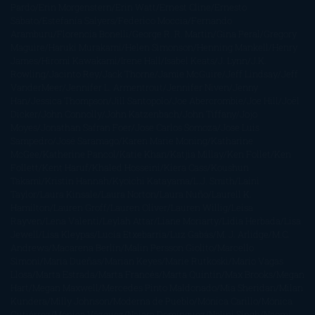
Pardo
Erin Morgenstern
Erin Watt
Ernest Cline
Ernesto
Sábato
Estefanía Salyers
Federico Moccia
Fernando
Aramburu
Florencia Bonelli
George R. R. Martin
Gina Peral
Gregory
Maguire
Haruki Murakami
Helen Simonson
Henning Mankell
Henry
James
Hiromi Kawakami
Irene Hall
Isabel Keats
J. Lynn
J.K.
Rowling
Jacinto Rey
Jack Thorne
Jamie McGuire
Jeff Lindsay
Jeff
VanderMeer
Jennifer L. Armentrout
Jennifer Niven
Jenny
Han
Jessica Thompson
Jill Santopolo
Joe Abercrombie
Joe Hill
Joël
Dicker
John Connolly
John Katzenbach
John Tiffany
Jojo
Moyes
Jonathan Safran Foer
Jose Carlos Somoza
Jose Luis
Sampedro
José Saramago
Karen Marie Moning
Katharine
McGee
Katherine Pancol
Katie Khan
Katjia Millay
Ken Follet
Ken
Follett
Kent Haruf
Khaled Hosseini
Kiera Cass
Koushun
Takami
Kristin Hannah
Kyoichi Katayama
L.J. Smith
Laini
Taylor
Laura Kinsale
Laura Norton
Laura Nuño
Laurell K.
Hamilton
Lauren Groff
Lauren Oliver
Lauren Willig
Leisa
Rayven
Lena Valenti
Leylah Attar
Liane Moriarty
Lidia Herbada
Lisa
Jewell
Lisa Kleypas
Lucía Etxebarria
Luz Gabás
M. J. Arlidge
M.C.
Andrews
Macarena Berlín
Malin Persson Giolito
Marcello
Simoni
María Dueñas
Marian Keyes
Marie Rutkoski
Mario Vagas
Llosa
Marta Estrada
Marta Francés
Marta Quintín
Max Brooks
Megan
Hart
Megan Maxwell
Mercedes Pinto Maldonado
Mia Sheridan
Milan
Kundera
Milly Johnson
Moderna de Pueblo
Mónica Carillo
Mónica
Gutiérrez
Mónica Vázquez
Naiara Domínguez
Nalini Singh
Naomi