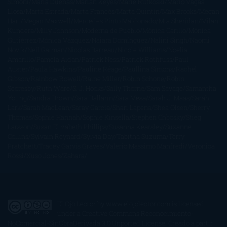
Simoni
María Dueñas
Marian Keyes
Marie Rutkoski
Mario Vagas
Llosa
Marta Estrada
Marta Francés
Marta Quintín
Max Brooks
Megan
Hart
Megan Maxwell
Mercedes Pinto Maldonado
Mia Sheridan
Milan
Kundera
Milly Johnson
Moderna de Pueblo
Mónica Carillo
Mónica
Gutiérrez
Mónica Vázquez
Naiara Domínguez
Nalini Singh
Naomi
Novik
Neil Gaiman
Nicolas Barreau
Nicole Williams
Noelia
Amarillo
Pamela Aidan
Patrick Ness
Patrick Rothfuss
Paul
Auster
Paula Hawkins
Pauline Réage
Paullina Simons
Rachel
Gibson
Rainbow Rowell
Raine Miller
Robin Schone
Robin
Scoresby
Ruth Ware
S. J. Hooks
Sally Thorne
Sam Savage
Samantha
Young
Sandra Brown
Sara Ballarín
Sara Mesa
Sarah J. Maas
Sarah
Lark
Sarah MacLean
Saray García
Shari Lapena
Shea Olsen
Sherry
Thomas
Sophie Hannah
Sophie Kinsella
Stephen Chbosky
Stieg
Larsson
Susan Elizabeth Phillips
Susanna Kearsley
Suzanne
Collins
Sylvain Reynard
Sylvia Day
Tabitha Suzuma
Terry
Pratchett
Tracey Garvis Graves
Valerio Massimo Manfredi
Veronica
Rossi
Xuso Jones
Zahara
El Ojo Lector
by
www.elojolector.com
is licensed
under a
Creative Commons Reconocimiento-
NoComercial-SinObraDerivada 3.0 Unported License
. Creado a partir