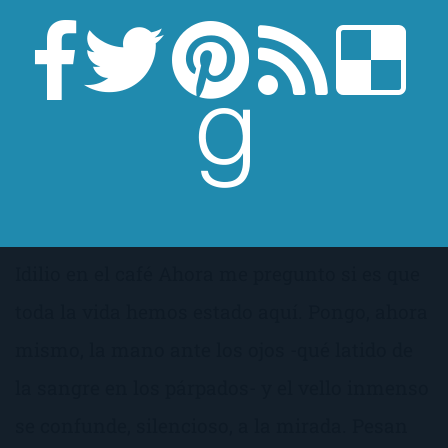
El Poema de la Semana:
«Idilio en el café» de Jaime
Gil de Biedma
Idilio en el café Ahora me pregunto si es que
toda la vida hemos estado aquí. Pongo, ahora
mismo, la mano ante los ojos -qué latido de
la sangre en los párpados- y el vello inmenso
se confunde, silencioso, a la mirada. Pesan