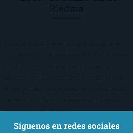
Biedma
Loca La noche, que es siempre ambigua, te
enfurece -color de ginebra mala, son tus ojos
unas bichas. Yo sé que vas a romper en
insultos y en lágrimas histéricas. En la cama,
luego, te calmaré con besos que me da pena
dártelos. Y al dormir te apretarás contra mí
como una perra enferma.
Síguenos en redes sociales