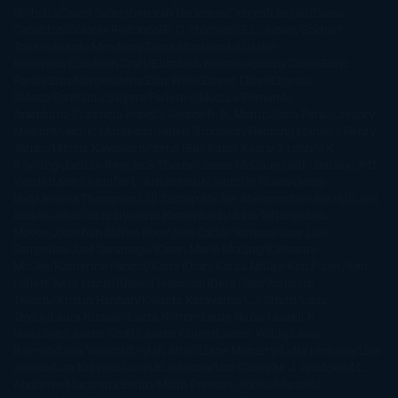
Nicholls
David Safier
Deborah Harkness
Deborah Install
Diana
Gabaldon
Dolores Redondo
E. O. Chirovici
E.L. James
Eckhart
Tolle
Eduardo Mendoza
Elena Montagud
Elísabet
Benavent
Elisabeth Craft
Elisabeth Kostova
Emma Cline
Enric
Pardo
Erin Morgenstern
Erin Watt
Ernest Cline
Ernesto
Sábato
Estefanía Salyers
Federico Moccia
Fernando
Aramburu
Florencia Bonelli
George R. R. Martin
Gina Peral
Gregory
Maguire
Haruki Murakami
Helen Simonson
Henning Mankell
Henry
James
Hiromi Kawakami
Irene Hall
Isabel Keats
J. Lynn
J.K.
Rowling
Jacinto Rey
Jack Thorne
Jamie McGuire
Jeff Lindsay
Jeff
VanderMeer
Jennifer L. Armentrout
Jennifer Niven
Jenny
Han
Jessica Thompson
Jill Santopolo
Joe Abercrombie
Joe Hill
Joël
Dicker
John Connolly
John Katzenbach
John Tiffany
Jojo
Moyes
Jonathan Safran Foer
Jose Carlos Somoza
Jose Luis
Sampedro
José Saramago
Karen Marie Moning
Katharine
McGee
Katherine Pancol
Katie Khan
Katjia Millay
Ken Follet
Ken
Follett
Kent Haruf
Khaled Hosseini
Kiera Cass
Koushun
Takami
Kristin Hannah
Kyoichi Katayama
L.J. Smith
Laini
Taylor
Laura Kinsale
Laura Norton
Laura Nuño
Laurell K.
Hamilton
Lauren Groff
Lauren Oliver
Lauren Willig
Leisa
Rayven
Lena Valenti
Leylah Attar
Liane Moriarty
Lidia Herbada
Lisa
Jewell
Lisa Kleypas
Lucía Etxebarria
Luz Gabás
M. J. Arlidge
M.C.
Andrews
Macarena Berlín
Malin Persson Giolito
Marcello