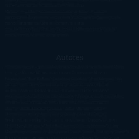
Planeta
Próximas Publicaciones
Realismo
Mágico
Realista
Recomendaciones
Reseñas
Romance
paranormal
Romántica
Romántica Victoriana
Sagas
Segunda
mano
Sentimental
Series
Sobrevivir a una
novela
Terror
Test
Thriller
Trilogías
Uncategorized
Ya a la
venta
Young Adults
¡No me gusta!
Autores
@ZoeSwinger
Abigail Gibbs
Adam Nevill
Adriana Rubens
Alaitz
Leceaga
Alberto Méndez
Alejandro Castroguer
Alexis
Harrington
Alice Kellen
Almudena Grandes
Altea Morgan
Ana
Cantarero
Andrew Davidson
Ángela Quintas
Angélique
Barbérat
Anna Todd
Anna Zaires
Annabel Pitcher
Anny
Peterson
Antonio Dikele Distefano
Art Spiegelman
Arturo Pérez-
Reverte
Audrey Carlan
Beth Kery
Beth Revis
Brittainy C.
Cherry
Camilla Läckberg
Carla Gràcia Mercadé
Carme
Chaparro
Carmen Martín Gaite
Caroline March
Celeste
Bradley
Celeste Ng
Charlaine Harris
Charles Dubow
Cherry
Chic
Cheryl Strayed
Christina Lauren
Colleen Hoover
Colleen
McCullough
Connie Willis
Cristina Prada
Daniel Glattauer
Daniela
Krien
Daphne du Maurier
Darynda Jones
David Crespo
David