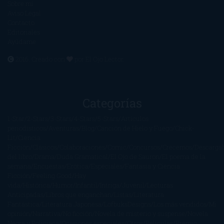
Sobre mí
Aviso Legal
Contacto
Editoriales
Ayúdame
2016. Creado con
por
El Ojo Lector
.
Categorías
1-Star
2-Stars
3-Stars
4-Stars
5-Stars
Artículos
periodísticos
Aventuras
Blog
Canción de Hielo y Fuego
Chick-
Lit
Ciencia
Ficción
Clásicos
Colaboraciones
Comic
Concursos
Crecemos
Descarga
del libro
Drama
Duda Gramatical
El Ojo de Sauron
El poema de la
semana
Encuestas
Erótica
Especiales
Fantasía y Ciencia
Ficción
Feeling Good
Hay
vida
Histórica
Humor
Infantil
Intriga
Juvenil
Lecturas
Anticipadas
Libros que enganchan
Listas
Literatura
Fantástica
Literatura Japonesa
LofbuksDesigns
Los más vendidos
Mi
opinión
Narrativa
No ficción
Novela de misterio y suspense
Novela
Negra y Policiaca
Ocasiones especiales
Otros
Películas
Premio