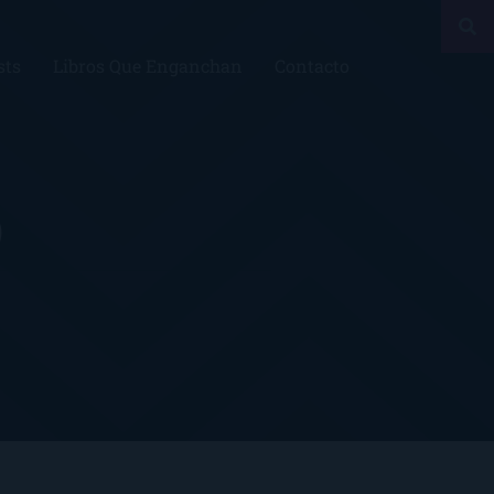
sts
Libros Que Enganchan
Contacto
)