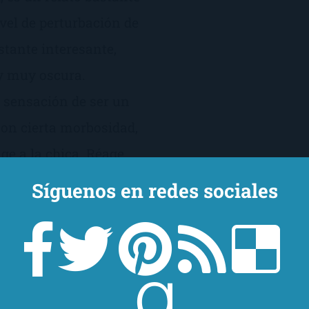
ivel de perturbación de
stante interesante,
y muy oscura.
a sensación de ser un
con cierta morbosidad,
ige a la chica. Réage
era tan natural, de la
Síguenos en redes sociales
sume, que asusta,