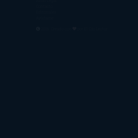
Aviso Legal
Contacto
Editoriales
Ayúdame
2016. Creado con
por
El Ojo Lector
.