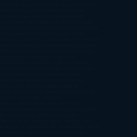
Charlaine Harris
Charles Dubow
Cherry Chic
Cheryl
rayed
Christina Lauren
Colleen Hoover
Colleen
Cullough
Connie Willis
Cristina Prada
Daniel
ttauer
Daniela Krien
Daphne du Maurier
Darynda
nes
David Crespo
David Nicholls
David Safier
Deborah
rkness
Deborah Install
Diana Gabaldon
Dolores
dondo
E. O. Chirovici
E.L. James
Eckhart Tolle
Eduardo
ndoza
Elena Montagud
Elísabet Benavent
Elisabeth
ft
Elisabeth Kostova
Emma Cline
Enric Pardo
Erin
rgenstern
Erin Watt
Ernest Cline
Ernesto
bato
Estefanía Salyers
Federico Moccia
Fernando
amburu
Florencia Bonelli
George R. R. Martin
Gina
al
Gregory Maguire
Haruki Murakami
Helen
monson
Henning Mankell
Henry James
Hiromi
wakami
Irene Hall
Isabel Keats
J. Lynn
J.K.
wling
Jacinto Rey
Jack Thorne
Jamie McGuire
Jeff
ndsay
Jeff VanderMeer
Jennifer L.
mentrout
Jennifer Niven
Jenny Han
Jessica
ompson
Jill Santopolo
Joe Abercrombie
Joe Hill
Joël
cker
John Connolly
John Katzenbach
John
fany
Jojo Moyes
Jonathan Safran Foer
Jose Carlos
moza
Jose Luis Sampedro
José Saramago
Karen Marie
ning
Katharine McGee
Katherine Pancol
Katie