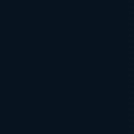
Kh
Ha
Ta
Sm
Nu
Oli
Att
Kl
An
Si
Va
Qu
Ma
Ku
Car
Do
Ga
Am
Ro
Ré
Ro
Wa
Yo
Ma