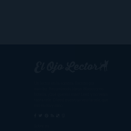
Un lector en la sombra. Escribo por
escribir. Recomiendo libros. Blanco y en
botella. ¿Qué queréis más? Leed y no veáis
tanta tele. O leed mientras veis la tele, que
eso es muy sano.
Sobre mí