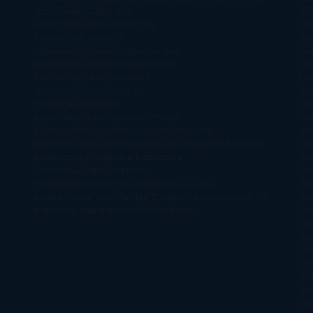
Anticipadas
Libros que
Ng
enganchan
Listas
Literatura
St
Fantástica
Literatura
Mc
Japonesa
LofbuksDesigns
Los más
Gla
vendidos
Mi opinión
Narrativa
No
Jo
ficción
Novela de misterio y
Ha
suspense
Novela Negra y
Re
Policiaca
Ocasiones
Me
especiales
Otros
Películas
Premio
Cra
Planeta
Próximas Publicaciones
Realismo
Mo
Mágico
Realista
Recomendaciones
Reseñas
Romance
Sá
paranormal
Romántica
Romántica
Ar
Victoriana
Sagas
Segunda
Per
mano
Sentimental
Series
Sobrevivir a una
Si
novela
Terror
Test
Thriller
Trilogías
Uncategorized
Ya
Ka
a la venta
Young Adults
¡No me gusta!
Ro
Li
Ar
Th
Di
Tif
So
Mo