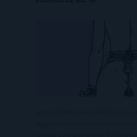
narra la historia de la bella O que, p
exigencias de su amante, consiente
sumisa y esclava sexual. En general