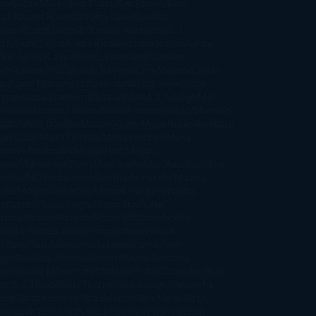
an
Katjia Millay
Ken Follet
Ken Follett
Kent
ruf
Khaled Hosseini
Kiera Cass
Koushun
kami
Kristin Hannah
Kyoichi Katayama
L.J.
ith
Laini Taylor
Laura Kinsale
Laura Norton
Laura
ño
Laurell K. Hamilton
Lauren Groff
Lauren
ver
Lauren Willig
Leisa Rayven
Lena Valenti
Leylah
ar
Liane Moriarty
Lidia Herbada
Lisa Jewell
Lisa
eypas
Lucía Etxebarria
Luz Gabás
M. J. Arlidge
M.C.
drews
Macarena Berlín
Malin Persson Giolito
Marcello
moni
María Dueñas
Marian Keyes
Marie Rutkoski
Mario
gas Llosa
Marta Estrada
Marta Francés
Marta
intín
Max Brooks
Megan Hart
Megan
xwell
Mercedes Pinto Maldonado
Mia Sheridan
Milan
ndera
Milly Johnson
Moderna de Pueblo
Mónica
illo
Mónica Gutiérrez
Mónica Vázquez
Naiara
mínguez
Nalini Singh
Naomi Novik
Neil
iman
Nicolas Barreau
Nicole Williams
Noelia
arillo
Pamela Aidan
Patrick Ness
Patrick
thfuss
Paul Auster
Paula Hawkins
Pauline
age
Paullina Simons
Rachel Gibson
Rainbow
well
Raine Miller
Robin Schone
Robin Scoresby
Ruth
re
S. J. Hooks
Sally Thorne
Sam Savage
Samantha
ung
Sandra Brown
Sara Ballarín
Sara Mesa
Sarah J.
as
Sarah Lark
Sarah MacLean
Saray García
Shari