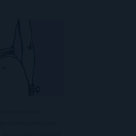
ara cumplir las
 en adiestrarse como
, es un relato bastante