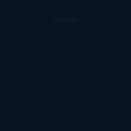
Autores
@ZoeSwinger
Abigail Gibbs
Adam Nevill
Adriana Rubens
Alaitz
Leceaga
Alberto Méndez
Alejandro Castroguer
Alexis
Harrington
Alice Kellen
Almudena Grandes
Altea Morgan
Ana
Cantarero
Andrew Davidson
Ángela Quintas
Angélique
Barbérat
Anna Todd
Anna Zaires
Annabel Pitcher
Anny
Peterson
Antonio Dikele Distefano
Art Spiegelman
Arturo Pérez-
Reverte
Audrey Carlan
Beth Kery
Beth Revis
Brittainy C.
Cherry
Camilla Läckberg
Carla Gràcia Mercadé
Carme
Chaparro
Carmen Martín Gaite
Caroline March
Celeste
Bradley
Celeste Ng
Charlaine Harris
Charles Dubow
Cherry
Chic
Cheryl Strayed
Christina Lauren
Colleen Hoover
Colleen
McCullough
Connie Willis
Cristina Prada
Daniel Glattauer
Daniela
Krien
Daphne du Maurier
Darynda Jones
David Crespo
David
Nicholls
David Safier
Deborah Harkness
Deborah Install
Diana
Gabaldon
Dolores Redondo
E. O. Chirovici
E.L. James
Eckhart
Tolle
Eduardo Mendoza
Elena Montagud
Elísabet
Benavent
Elisabeth Craft
Elisabeth Kostova
Emma Cline
Enric
Pardo
Erin Morgenstern
Erin Watt
Ernest Cline
Ernesto
Sábato
Estefanía Salyers
Federico Moccia
Fernando