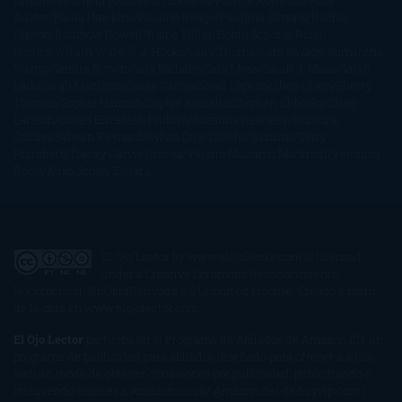
Amarillo
Pamela Aidan
Patrick Ness
Patrick Rothfuss
Paul
Auster
Paula Hawkins
Pauline Réage
Paullina Simons
Rachel
Gibson
Rainbow Rowell
Raine Miller
Robin Schone
Robin
Scoresby
Ruth Ware
S. J. Hooks
Sally Thorne
Sam Savage
Samantha
Young
Sandra Brown
Sara Ballarín
Sara Mesa
Sarah J. Maas
Sarah
Lark
Sarah MacLean
Saray García
Shari Lapena
Shea Olsen
Sherry
Thomas
Sophie Hannah
Sophie Kinsella
Stephen Chbosky
Stieg
Larsson
Susan Elizabeth Phillips
Susanna Kearsley
Suzanne
Collins
Sylvain Reynard
Sylvia Day
Tabitha Suzuma
Terry
Pratchett
Tracey Garvis Graves
Valerio Massimo Manfredi
Veronica
Rossi
Xuso Jones
Zahara
El Ojo Lector
by
www.elojolector.com
is licensed
under a
Creative Commons Reconocimiento-
NoComercial-SinObraDerivada 3.0 Unported License
. Creado a partir
de la obra en
www.elojolector.com
.
El Ojo Lector
participa en el Programa de Afiliados de Amazon EU, un
programa de publicidad para afiliados diseñado para ofrecer a sitios
web un modo de obtener comisiones por publicidad, publicitando e
incluyendo enlaces a Amazon.co.uk/ Amazon.de/ de.buyvip.com /