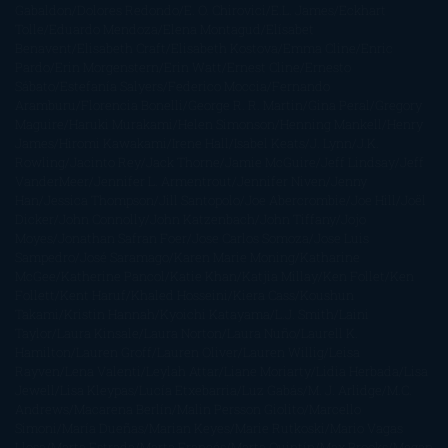
Gabaldon
Dolores Redondo
E. O. Chirovici
E.L. James
Eckhart
Tolle
Eduardo Mendoza
Elena Montagud
Elísabet
Benavent
Elisabeth Craft
Elisabeth Kostova
Emma Cline
Enric
Pardo
Erin Morgenstern
Erin Watt
Ernest Cline
Ernesto
Sábato
Estefanía Salyers
Federico Moccia
Fernando
Aramburu
Florencia Bonelli
George R. R. Martin
Gina Peral
Gregory
Maguire
Haruki Murakami
Helen Simonson
Henning Mankell
Henry
James
Hiromi Kawakami
Irene Hall
Isabel Keats
J. Lynn
J.K.
Rowling
Jacinto Rey
Jack Thorne
Jamie McGuire
Jeff Lindsay
Jeff
VanderMeer
Jennifer L. Armentrout
Jennifer Niven
Jenny
Han
Jessica Thompson
Jill Santopolo
Joe Abercrombie
Joe Hill
Joël
Dicker
John Connolly
John Katzenbach
John Tiffany
Jojo
Moyes
Jonathan Safran Foer
Jose Carlos Somoza
Jose Luis
Sampedro
José Saramago
Karen Marie Moning
Katharine
McGee
Katherine Pancol
Katie Khan
Katjia Millay
Ken Follet
Ken
Follett
Kent Haruf
Khaled Hosseini
Kiera Cass
Koushun
Takami
Kristin Hannah
Kyoichi Katayama
L.J. Smith
Laini
Taylor
Laura Kinsale
Laura Norton
Laura Nuño
Laurell K.
Hamilton
Lauren Groff
Lauren Oliver
Lauren Willig
Leisa
Rayven
Lena Valenti
Leylah Attar
Liane Moriarty
Lidia Herbada
Lisa
Jewell
Lisa Kleypas
Lucía Etxebarria
Luz Gabás
M. J. Arlidge
M.C.
Andrews
Macarena Berlín
Malin Persson Giolito
Marcello
Simoni
María Dueñas
Marian Keyes
Marie Rutkoski
Mario Vagas
Llosa
Marta Estrada
Marta Francés
Marta Quintín
Max Brooks
Megan