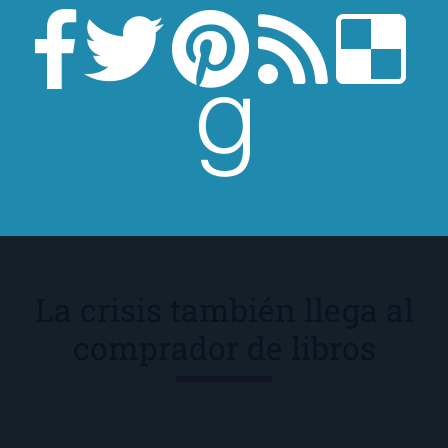
Tronos. La verdad es que tiene muy buena
pinta. Echadle un vistazo al video, no os
defraudará. Nuestros queridísimos
americanos, la tendrán en sus pantallas a
mediados de abril. En cambio, […]
La crisis también llega al
comprador de libros