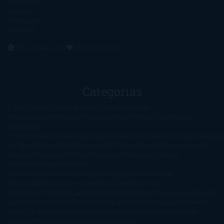
Aviso Legal
Contacto
Editoriales
Ayúdame
2016. Creado con
por
El Ojo Lector
.
Categorías
1-Star
2-Stars
3-Stars
4-Stars
5-Stars
Artículos
periodísticos
Aventuras
Blog
Canción de Hielo y Fuego
Chick-
Lit
Ciencia
Ficción
Clásicos
Colaboraciones
Comic
Concursos
Crecemos
Descarga
del libro
Drama
Duda Gramatical
El Ojo de Sauron
El poema de la
semana
Encuestas
Erótica
Especiales
Fantasía y Ciencia
Ficción
Feeling Good
Hay
vida
Histórica
Humor
Infantil
Intriga
Juvenil
Lecturas
Anticipadas
Libros que enganchan
Listas
Literatura
Fantástica
Literatura Japonesa
LofbuksDesigns
Los más vendidos
Mi
opinión
Narrativa
No ficción
Novela de misterio y suspense
Novela
Negra y Policiaca
Ocasiones especiales
Otros
Películas
Premio
Planeta
Próximas Publicaciones
Realismo