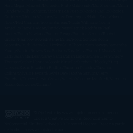
Hart
Megan Maxwell
Mercedes Pinto Maldonado
Mia Sheridan
Milan
Kundera
Milly Johnson
Moderna de Pueblo
Mónica Carillo
Mónica
Gutiérrez
Mónica Vázquez
Naiara Domínguez
Nalini Singh
Naomi
Novik
Neil Gaiman
Nicolas Barreau
Nicole Williams
Noelia
Amarillo
Pamela Aidan
Patrick Ness
Patrick Rothfuss
Paul
Auster
Paula Hawkins
Pauline Réage
Paullina Simons
Rachel
Gibson
Rainbow Rowell
Raine Miller
Robin Schone
Robin
Scoresby
Ruth Ware
S. J. Hooks
Sally Thorne
Sam Savage
Samantha
Young
Sandra Brown
Sara Ballarín
Sara Mesa
Sarah J. Maas
Sarah
Lark
Sarah MacLean
Saray García
Shari Lapena
Shea Olsen
Sherry
Thomas
Sophie Hannah
Sophie Kinsella
Stephen Chbosky
Stieg
Larsson
Susan Elizabeth Phillips
Susanna Kearsley
Suzanne
Collins
Sylvain Reynard
Sylvia Day
Tabitha Suzuma
Terry
Pratchett
Tracey Garvis Graves
Valerio Massimo Manfredi
Veronica
Rossi
Xuso Jones
Zahara
El Ojo Lector
by
www.elojolector.com
is licensed
under a
Creative Commons Reconocimiento-
NoComercial-SinObraDerivada 3.0 Unported License
. Creado a partir
de la obra en
www.elojolector.com
.