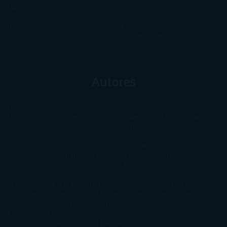
Mágico
Realista
Recomendaciones
Reseñas
Romance
paranormal
Romántica
Romántica Victoriana
Sagas
Segunda
mano
Sentimental
Series
Sobrevivir a una
novela
Terror
Test
Thriller
Trilogías
Uncategorized
Ya a la
venta
Young Adults
¡No me gusta!
Autores
@ZoeSwinger
Abigail Gibbs
Adam Nevill
Adriana Rubens
Alaitz
Leceaga
Alberto Méndez
Alejandro Castroguer
Alexis
Harrington
Alice Kellen
Almudena Grandes
Altea Morgan
Ana
Cantarero
Andrew Davidson
Ángela Quintas
Angélique
Barbérat
Anna Todd
Anna Zaires
Annabel Pitcher
Anny
Peterson
Antonio Dikele Distefano
Art Spiegelman
Arturo Pérez-
Reverte
Audrey Carlan
Beth Kery
Beth Revis
Brittainy C.
Cherry
Camilla Läckberg
Carla Gràcia Mercadé
Carme
Chaparro
Carmen Martín Gaite
Caroline March
Celeste
Bradley
Celeste Ng
Charlaine Harris
Charles Dubow
Cherry
Chic
Cheryl Strayed
Christina Lauren
Colleen Hoover
Colleen
McCullough
Connie Willis
Cristina Prada
Daniel Glattauer
Daniela
Krien
Daphne du Maurier
Darynda Jones
David Crespo
David
Nicholls
David Safier
Deborah Harkness
Deborah Install
Diana