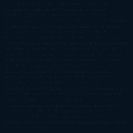
Takami
Kristin Hannah
Kyoichi Katayama
L.J. Smith
Laini
Taylor
Laura Kinsale
Laura Norton
Laura Nuño
Laurell K.
Hamilton
Lauren Groff
Lauren Oliver
Lauren Willig
Leisa
Rayven
Lena Valenti
Leylah Attar
Liane Moriarty
Lidia Herbada
Lisa
Jewell
Lisa Kleypas
Lucía Etxebarria
Luz Gabás
M. J. Arlidge
M.C.
Andrews
Macarena Berlín
Malin Persson Giolito
Marcello
Simoni
María Dueñas
Marian Keyes
Marie Rutkoski
Mario Vagas
Llosa
Marta Estrada
Marta Francés
Marta Quintín
Max Brooks
Megan
Hart
Megan Maxwell
Mercedes Pinto Maldonado
Mia Sheridan
Milan
Kundera
Milly Johnson
Moderna de Pueblo
Mónica Carillo
Mónica
Gutiérrez
Mónica Vázquez
Naiara Domínguez
Nalini Singh
Naomi
Novik
Neil Gaiman
Nicolas Barreau
Nicole Williams
Noelia
Amarillo
Pamela Aidan
Patrick Ness
Patrick Rothfuss
Paul
Auster
Paula Hawkins
Pauline Réage
Paullina Simons
Rachel
Gibson
Rainbow Rowell
Raine Miller
Robin Schone
Robin
Scoresby
Ruth Ware
S. J. Hooks
Sally Thorne
Sam Savage
Samantha
Young
Sandra Brown
Sara Ballarín
Sara Mesa
Sarah J. Maas
Sarah
Lark
Sarah MacLean
Saray García
Shari Lapena
Shea Olsen
Sherry
Thomas
Sophie Hannah
Sophie Kinsella
Stephen Chbosky
Stieg
Larsson
Susan Elizabeth Phillips
Susanna Kearsley
Suzanne
Collins
Sylvain Reynard
Sylvia Day
Tabitha Suzuma
Terry
Pratchett
Tracey Garvis Graves
Valerio Massimo Manfredi
Veronica
Rossi
Xuso Jones
Zahara