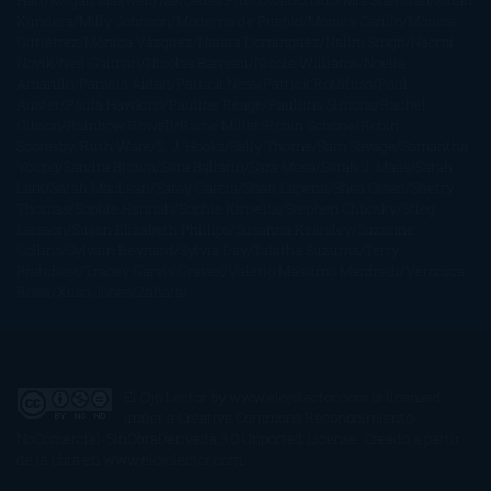
Hart
Megan Maxwell
Mercedes Pinto Maldonado
Mia Sheridan
Milan
Kundera
Milly Johnson
Moderna de Pueblo
Mónica Carillo
Mónica
Gutiérrez
Mónica Vázquez
Naiara Domínguez
Nalini Singh
Naomi
Novik
Neil Gaiman
Nicolas Barreau
Nicole Williams
Noelia
Amarillo
Pamela Aidan
Patrick Ness
Patrick Rothfuss
Paul
Auster
Paula Hawkins
Pauline Réage
Paullina Simons
Rachel
Gibson
Rainbow Rowell
Raine Miller
Robin Schone
Robin
Scoresby
Ruth Ware
S. J. Hooks
Sally Thorne
Sam Savage
Samantha
Young
Sandra Brown
Sara Ballarín
Sara Mesa
Sarah J. Maas
Sarah
Lark
Sarah MacLean
Saray García
Shari Lapena
Shea Olsen
Sherry
Thomas
Sophie Hannah
Sophie Kinsella
Stephen Chbosky
Stieg
Larsson
Susan Elizabeth Phillips
Susanna Kearsley
Suzanne
Collins
Sylvain Reynard
Sylvia Day
Tabitha Suzuma
Terry
Pratchett
Tracey Garvis Graves
Valerio Massimo Manfredi
Veronica
Rossi
Xuso Jones
Zahara
El Ojo Lector
by
www.elojolector.com
is licensed
under a
Creative Commons Reconocimiento-
NoComercial-SinObraDerivada 3.0 Unported License
. Creado a partir
de la obra en
www.elojolector.com
.