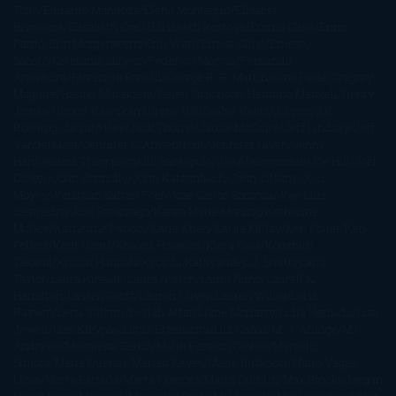
Tolle
Eduardo Mendoza
Elena Montagud
Elísabet
Benavent
Elisabeth Craft
Elisabeth Kostova
Emma Cline
Enric
Pardo
Erin Morgenstern
Erin Watt
Ernest Cline
Ernesto
Sábato
Estefanía Salyers
Federico Moccia
Fernando
Aramburu
Florencia Bonelli
George R. R. Martin
Gina Peral
Gregory
Maguire
Haruki Murakami
Helen Simonson
Henning Mankell
Henry
James
Hiromi Kawakami
Irene Hall
Isabel Keats
J. Lynn
J.K.
Rowling
Jacinto Rey
Jack Thorne
Jamie McGuire
Jeff Lindsay
Jeff
VanderMeer
Jennifer L. Armentrout
Jennifer Niven
Jenny
Han
Jessica Thompson
Jill Santopolo
Joe Abercrombie
Joe Hill
Joël
Dicker
John Connolly
John Katzenbach
John Tiffany
Jojo
Moyes
Jonathan Safran Foer
Jose Carlos Somoza
Jose Luis
Sampedro
José Saramago
Karen Marie Moning
Katharine
McGee
Katherine Pancol
Katie Khan
Katjia Millay
Ken Follet
Ken
Follett
Kent Haruf
Khaled Hosseini
Kiera Cass
Koushun
Takami
Kristin Hannah
Kyoichi Katayama
L.J. Smith
Laini
Taylor
Laura Kinsale
Laura Norton
Laura Nuño
Laurell K.
Hamilton
Lauren Groff
Lauren Oliver
Lauren Willig
Leisa
Rayven
Lena Valenti
Leylah Attar
Liane Moriarty
Lidia Herbada
Lisa
Jewell
Lisa Kleypas
Lucía Etxebarria
Luz Gabás
M. J. Arlidge
M.C.
Andrews
Macarena Berlín
Malin Persson Giolito
Marcello
Simoni
María Dueñas
Marian Keyes
Marie Rutkoski
Mario Vagas
Llosa
Marta Estrada
Marta Francés
Marta Quintín
Max Brooks
Megan