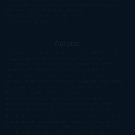
paranormal
Romántica
Romántica Victoriana
Sagas
Segunda
mano
Sentimental
Series
Sobrevivir a una
novela
Terror
Test
Thriller
Trilogías
Uncategorized
Ya a la
venta
Young Adults
¡No me gusta!
Autores
@ZoeSwinger
Abigail Gibbs
Adam Nevill
Adriana Rubens
Alaitz
Leceaga
Alberto Méndez
Alejandro Castroguer
Alexis
Harrington
Alice Kellen
Almudena Grandes
Altea Morgan
Ana
Cantarero
Andrew Davidson
Ángela Quintas
Angélique
Barbérat
Anna Todd
Anna Zaires
Annabel Pitcher
Anny
Peterson
Antonio Dikele Distefano
Art Spiegelman
Arturo Pérez-
Reverte
Audrey Carlan
Beth Kery
Beth Revis
Brittainy C.
Cherry
Camilla Läckberg
Carla Gràcia Mercadé
Carme
Chaparro
Carmen Martín Gaite
Caroline March
Celeste
Bradley
Celeste Ng
Charlaine Harris
Charles Dubow
Cherry
Chic
Cheryl Strayed
Christina Lauren
Colleen Hoover
Colleen
McCullough
Connie Willis
Cristina Prada
Daniel Glattauer
Daniela
Krien
Daphne du Maurier
Darynda Jones
David Crespo
David
Nicholls
David Safier
Deborah Harkness
Deborah Install
Diana
Gabaldon
Dolores Redondo
E. O. Chirovici
E.L. James
Eckhart