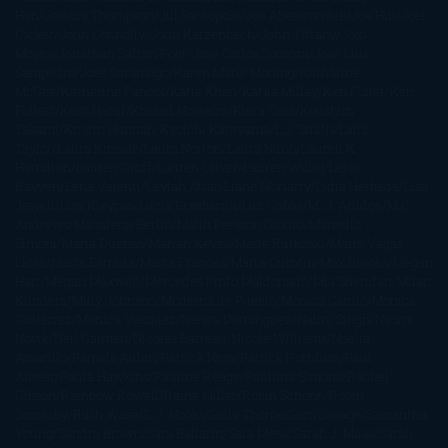
Han
Jessica Thompson
Jill Santopolo
Joe Abercrombie
Joe Hill
Joël
Dicker
John Connolly
John Katzenbach
John Tiffany
Jojo
Moyes
Jonathan Safran Foer
Jose Carlos Somoza
Jose Luis
Sampedro
José Saramago
Karen Marie Moning
Katharine
McGee
Katherine Pancol
Katie Khan
Katjia Millay
Ken Follet
Ken
Follett
Kent Haruf
Khaled Hosseini
Kiera Cass
Koushun
Takami
Kristin Hannah
Kyoichi Katayama
L.J. Smith
Laini
Taylor
Laura Kinsale
Laura Norton
Laura Nuño
Laurell K.
Hamilton
Lauren Groff
Lauren Oliver
Lauren Willig
Leisa
Rayven
Lena Valenti
Leylah Attar
Liane Moriarty
Lidia Herbada
Lisa
Jewell
Lisa Kleypas
Lucía Etxebarria
Luz Gabás
M. J. Arlidge
M.C.
Andrews
Macarena Berlín
Malin Persson Giolito
Marcello
Simoni
María Dueñas
Marian Keyes
Marie Rutkoski
Mario Vagas
Llosa
Marta Estrada
Marta Francés
Marta Quintín
Max Brooks
Megan
Hart
Megan Maxwell
Mercedes Pinto Maldonado
Mia Sheridan
Milan
Kundera
Milly Johnson
Moderna de Pueblo
Mónica Carillo
Mónica
Gutiérrez
Mónica Vázquez
Naiara Domínguez
Nalini Singh
Naomi
Novik
Neil Gaiman
Nicolas Barreau
Nicole Williams
Noelia
Amarillo
Pamela Aidan
Patrick Ness
Patrick Rothfuss
Paul
Auster
Paula Hawkins
Pauline Réage
Paullina Simons
Rachel
Gibson
Rainbow Rowell
Raine Miller
Robin Schone
Robin
Scoresby
Ruth Ware
S. J. Hooks
Sally Thorne
Sam Savage
Samantha
Young
Sandra Brown
Sara Ballarín
Sara Mesa
Sarah J. Maas
Sarah