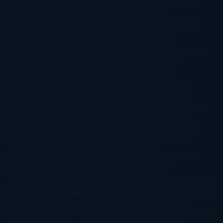
@ZoeSwinger
Abigail Gibbs
Adam Nevill
Adriana Rubens
Alaitz
Leceaga
Alberto Méndez
Alejandro Castroguer
Alexis
Harrington
Alice Kellen
Almudena Grandes
Altea Morgan
Ana
Cantarero
Andrew Davidson
Ángela Quintas
Angélique
Barbérat
Anna Todd
Anna Zaires
Annabel Pitcher
Anny
Peterson
Antonio Dikele Distefano
Art Spiegelman
Arturo Pérez-
Reverte
Audrey Carlan
Beth Kery
Beth Revis
Brittainy C.
Cherry
Camilla Läckberg
Carla Gràcia Mercadé
Carme
Chaparro
Carmen Martín Gaite
Caroline March
Celeste
Bradley
Celeste Ng
Charlaine Harris
Charles Dubow
Cherry
Chic
Cheryl Strayed
Christina Lauren
Colleen Hoover
Colleen
McCullough
Connie Willis
Cristina Prada
Daniel Glattauer
Daniela
Krien
Daphne du Maurier
Darynda Jones
David Crespo
David
Nicholls
David Safier
Deborah Harkness
Deborah Install
Diana
Gabaldon
Dolores Redondo
E. O. Chirovici
E.L. James
Eckhart
Tolle
Eduardo Mendoza
Elena Montagud
Elísabet
Benavent
Elisabeth Craft
Elisabeth Kostova
Emma Cline
Enric
Pardo
Erin Morgenstern
Erin Watt
Ernest Cline
Ernesto
Sábato
Estefanía Salyers
Federico Moccia
Fernando
Aramburu
Florencia Bonelli
George R. R. Martin
Gina Peral
Gregory
Maguire
Haruki Murakami
Helen Simonson
Henning Mankell
Henry
James
Hiromi Kawakami
Irene Hall
Isabel Keats
J. Lynn
J.K.
Rowling
Jacinto Rey
Jack Thorne
Jamie McGuire
Jeff Lindsay
Jeff
VanderMeer
Jennifer L. Armentrout
Jennifer Niven
Jenny