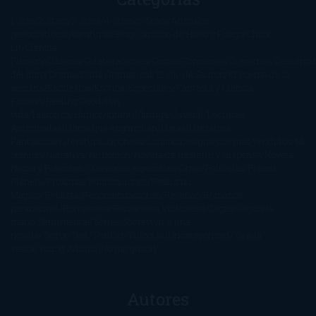
1-Star
2-Stars
3-Stars
4-Stars
5-Stars
Artículos
periodísticos
Aventuras
Blog
Canción de Hielo y Fuego
Chick-
Lit
Ciencia
Ficción
Clásicos
Colaboraciones
Comic
Concursos
Crecemos
Descarga
del libro
Drama
Duda Gramatical
El Ojo de Sauron
El poema de la
semana
Encuestas
Erótica
Especiales
Fantasía y Ciencia
Ficción
Feeling Good
Hay
vida
Histórica
Humor
Infantil
Intriga
Juvenil
Lecturas
Anticipadas
Libros que enganchan
Listas
Literatura
Fantástica
Literatura Japonesa
LofbuksDesigns
Los más vendidos
Mi
opinión
Narrativa
No ficción
Novela de misterio y suspense
Novela
Negra y Policiaca
Ocasiones especiales
Otros
Películas
Premio
Planeta
Próximas Publicaciones
Realismo
Mágico
Realista
Recomendaciones
Reseñas
Romance
paranormal
Romántica
Romántica Victoriana
Sagas
Segunda
mano
Sentimental
Series
Sobrevivir a una
novela
Terror
Test
Thriller
Trilogías
Uncategorized
Ya a la
venta
Young Adults
¡No me gusta!
Autores