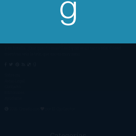
Un lector en la sombra. Escribo por escribir. Recomiendo libros. Blanco
y en botella. ¿Qué queréis más? Leed y no veáis tanta tele. O leed
mientras veis la tele, que eso es muy sano.
Sobre mí
Aviso Legal
Contacto
Editoriales
Ayúdame
2016. Creado con
por
El Ojo Lector
.
Categorías