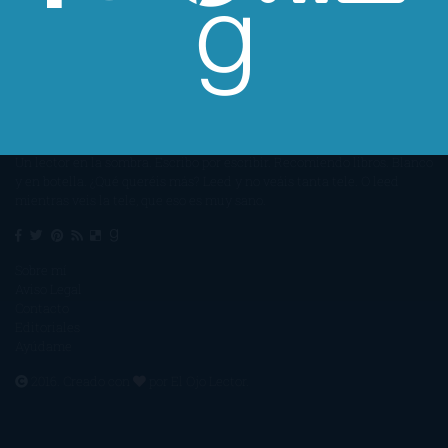
Un lector en la sombra. Escribo por escribir. Recomiendo libros. Blanco
y en botella. ¿Qué queréis más? Leed y no veáis tanta tele. O leed
mientras veis la tele, que eso es muy sano.
Sobre mí
Aviso Legal
Contacto
Editoriales
Ayúdame
2016. Creado con
por
El Ojo Lector
.