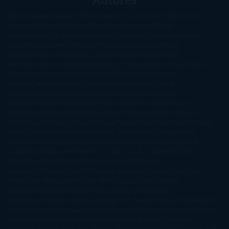
@ZoeSwinger
Abigail Gibbs
Adam Nevill
Adriana Rubens
Alaitz
Leceaga
Alberto Méndez
Alejandro Castroguer
Alexis
Harrington
Alice Kellen
Almudena Grandes
Altea Morgan
Ana
Cantarero
Andrew Davidson
Ángela Quintas
Angélique
Barbérat
Anna Todd
Anna Zaires
Annabel Pitcher
Anny
Peterson
Antonio Dikele Distefano
Art Spiegelman
Arturo Pérez-
Reverte
Audrey Carlan
Beth Kery
Beth Revis
Brittainy C.
Cherry
Camilla Läckberg
Carla Gràcia Mercadé
Carme
Chaparro
Carmen Martín Gaite
Caroline March
Celeste
Bradley
Celeste Ng
Charlaine Harris
Charles Dubow
Cherry
Chic
Cheryl Strayed
Christina Lauren
Colleen Hoover
Colleen
McCullough
Connie Willis
Cristina Prada
Daniel Glattauer
Daniela
Krien
Daphne du Maurier
Darynda Jones
David Crespo
David
Nicholls
David Safier
Deborah Harkness
Deborah Install
Diana
Gabaldon
Dolores Redondo
E. O. Chirovici
E.L. James
Eckhart
Tolle
Eduardo Mendoza
Elena Montagud
Elísabet
Benavent
Elisabeth Craft
Elisabeth Kostova
Emma Cline
Enric
Pardo
Erin Morgenstern
Erin Watt
Ernest Cline
Ernesto
Sábato
Estefanía Salyers
Federico Moccia
Fernando
Aramburu
Florencia Bonelli
George R. R. Martin
Gina Peral
Gregory
Maguire
Haruki Murakami
Helen Simonson
Henning Mankell
Henry
James
Hiromi Kawakami
Irene Hall
Isabel Keats
J. Lynn
J.K.