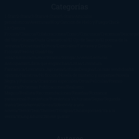
Categorías
1-Star
2-Stars
3-Stars
4-Stars
5-Stars
Artículos
periodísticos
Aventuras
Blog
Canción de Hielo y Fuego
Chick-
Lit
Ciencia
Ficción
Clásicos
Colaboraciones
Comic
Concursos
Crecemos
Descarga
del libro
Drama
Duda Gramatical
El Ojo de Sauron
El poema de la
semana
Encuestas
Erótica
Especiales
Fantasía y Ciencia
Ficción
Feeling Good
Hay
vida
Histórica
Humor
Infantil
Intriga
Juvenil
Lecturas
Anticipadas
Libros que enganchan
Listas
Literatura
Fantástica
Literatura Japonesa
LofbuksDesigns
Los más vendidos
Mi
opinión
Narrativa
No ficción
Novela de misterio y suspense
Novela
Negra y Policiaca
Ocasiones especiales
Otros
Películas
Premio
Planeta
Próximas Publicaciones
Realismo
Mágico
Realista
Recomendaciones
Reseñas
Romance
paranormal
Romántica
Romántica Victoriana
Sagas
Segunda
mano
Sentimental
Series
Sobrevivir a una
novela
Terror
Test
Thriller
Trilogías
Uncategorized
Ya a la
venta
Young Adults
¡No me gusta!
Autores