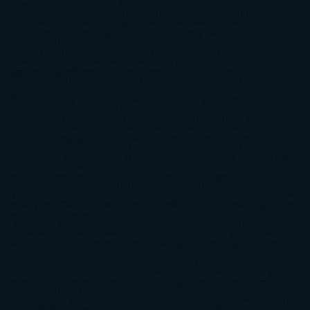
Rowling
Jacinto Rey
Jack Thorne
Jamie McGuire
Jeff Lindsay
Jeff
VanderMeer
Jennifer L. Armentrout
Jennifer Niven
Jenny
Han
Jessica Thompson
Jill Santopolo
Joe Abercrombie
Joe Hill
Joël
Dicker
John Connolly
John Katzenbach
John Tiffany
Jojo
Moyes
Jonathan Safran Foer
Jose Carlos Somoza
Jose Luis
Sampedro
José Saramago
Karen Marie Moning
Katharine
McGee
Katherine Pancol
Katie Khan
Katjia Millay
Ken Follet
Ken
Follett
Kent Haruf
Khaled Hosseini
Kiera Cass
Koushun
Takami
Kristin Hannah
Kyoichi Katayama
L.J. Smith
Laini
Taylor
Laura Kinsale
Laura Norton
Laura Nuño
Laurell K.
Hamilton
Lauren Groff
Lauren Oliver
Lauren Willig
Leisa
Rayven
Lena Valenti
Leylah Attar
Liane Moriarty
Lidia Herbada
Lisa
Jewell
Lisa Kleypas
Lucía Etxebarria
Luz Gabás
M. J. Arlidge
M.C.
Andrews
Macarena Berlín
Malin Persson Giolito
Marcello
Simoni
María Dueñas
Marian Keyes
Marie Rutkoski
Mario Vagas
Llosa
Marta Estrada
Marta Francés
Marta Quintín
Max Brooks
Megan
Hart
Megan Maxwell
Mercedes Pinto Maldonado
Mia Sheridan
Milan
Kundera
Milly Johnson
Moderna de Pueblo
Mónica Carillo
Mónica
Gutiérrez
Mónica Vázquez
Naiara Domínguez
Nalini Singh
Naomi
Novik
Neil Gaiman
Nicolas Barreau
Nicole Williams
Noelia
Amarillo
Pamela Aidan
Patrick Ness
Patrick Rothfuss
Paul
Auster
Paula Hawkins
Pauline Réage
Paullina Simons
Rachel
Gibson
Rainbow Rowell
Raine Miller
Robin Schone
Robin
Scoresby
Ruth Ware
S. J. Hooks
Sally Thorne
Sam Savage
Samantha