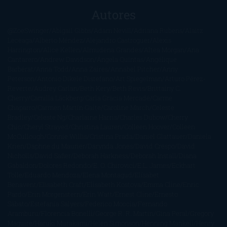
Autores
@ZoeSwinger
Abigail Gibbs
Adam Nevill
Adriana Rubens
Alaitz
Leceaga
Alberto Méndez
Alejandro Castroguer
Alexis
Harrington
Alice Kellen
Almudena Grandes
Altea Morgan
Ana
Cantarero
Andrew Davidson
Ángela Quintas
Angélique
Barbérat
Anna Todd
Anna Zaires
Annabel Pitcher
Anny
Peterson
Antonio Dikele Distefano
Art Spiegelman
Arturo Pérez-
Reverte
Audrey Carlan
Beth Kery
Beth Revis
Brittainy C.
Cherry
Camilla Läckberg
Carla Gràcia Mercadé
Carme
Chaparro
Carmen Martín Gaite
Caroline March
Celeste
Bradley
Celeste Ng
Charlaine Harris
Charles Dubow
Cherry
Chic
Cheryl Strayed
Christina Lauren
Colleen Hoover
Colleen
McCullough
Connie Willis
Cristina Prada
Daniel Glattauer
Daniela
Krien
Daphne du Maurier
Darynda Jones
David Crespo
David
Nicholls
David Safier
Deborah Harkness
Deborah Install
Diana
Gabaldon
Dolores Redondo
E. O. Chirovici
E.L. James
Eckhart
Tolle
Eduardo Mendoza
Elena Montagud
Elísabet
Benavent
Elisabeth Craft
Elisabeth Kostova
Emma Cline
Enric
Pardo
Erin Morgenstern
Erin Watt
Ernest Cline
Ernesto
Sábato
Estefanía Salyers
Federico Moccia
Fernando
Aramburu
Florencia Bonelli
George R. R. Martin
Gina Peral
Gregory
Maguire
Haruki Murakami
Helen Simonson
Henning Mankell
Henry