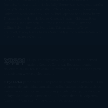
Gibson
Rainbow Rowell
Raine Miller
Robin Schone
Robin
Scoresby
Ruth Ware
S. J. Hooks
Sally Thorne
Sam Savage
Samantha
Young
Sandra Brown
Sara Ballarín
Sara Mesa
Sarah J. Maas
Sarah
Lark
Sarah MacLean
Saray García
Shari Lapena
Shea Olsen
Sherry
Thomas
Sophie Hannah
Sophie Kinsella
Stephen Chbosky
Stieg
Larsson
Susan Elizabeth Phillips
Susanna Kearsley
Suzanne
Collins
Sylvain Reynard
Sylvia Day
Tabitha Suzuma
Terry
Pratchett
Tracey Garvis Graves
Valerio Massimo Manfredi
Veronica
Rossi
Xuso Jones
Zahara
El Ojo Lector
by
www.elojolector.com
is licensed
under a
Creative Commons Reconocimiento-
NoComercial-SinObraDerivada 3.0 Unported License
. Creado a partir
de la obra en
www.elojolector.com
.
El Ojo Lector
participa en el Programa de Afiliados de Amazon EU, un
programa de publicidad para afiliados diseñado para ofrecer a sitios
web un modo de obtener comisiones por publicidad, publicitando e
incluyendo enlaces a Amazon.co.uk/ Amazon.de/ de.buyvip.com /
Amazon.fr/ Amazon.it/ it.buyvip.com/ Amazon.es/ es.buyvip.com.