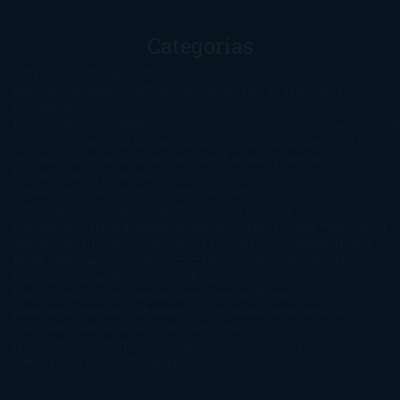
Categorías
1-Star
2-Stars
3-Stars
4-Stars
5-Stars
Artículos
periodísticos
Aventuras
Blog
Canción de Hielo y Fuego
Chick-
Lit
Ciencia
Ficción
Clásicos
Colaboraciones
Comic
Concursos
Crecemos
Descarga
del libro
Drama
Duda Gramatical
El Ojo de Sauron
El poema de la
semana
Encuestas
Erótica
Especiales
Fantasía y Ciencia
Ficción
Feeling Good
Hay
vida
Histórica
Humor
Infantil
Intriga
Juvenil
Lecturas
Anticipadas
Libros que enganchan
Listas
Literatura
Fantástica
Literatura Japonesa
LofbuksDesigns
Los más vendidos
Mi
opinión
Narrativa
No ficción
Novela de misterio y suspense
Novela
Negra y Policiaca
Ocasiones especiales
Otros
Películas
Premio
Planeta
Próximas Publicaciones
Realismo
Mágico
Realista
Recomendaciones
Reseñas
Romance
paranormal
Romántica
Romántica Victoriana
Sagas
Segunda
mano
Sentimental
Series
Sobrevivir a una
novela
Terror
Test
Thriller
Trilogías
Uncategorized
Ya a la
venta
Young Adults
¡No me gusta!