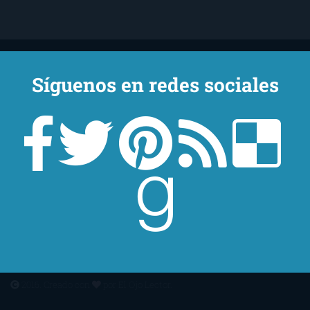
Síguenos en redes sociales
Un lector en la sombra. Escribo por escribir. Recomiendo libros. Blanco
y en botella. ¿Qué queréis más? Leed y no veáis tanta tele. O leed
mientras veis la tele, que eso es muy sano.
Sobre mí
Aviso Legal
Contacto
Editoriales
Ayúdame
2016. Creado con
por
El Ojo Lector
.