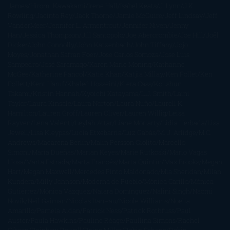
James
Hiromi Kawakami
Irene Hall
Isabel Keats
J. Lynn
J.K.
Rowling
Jacinto Rey
Jack Thorne
Jamie McGuire
Jeff Lindsay
Jeff
VanderMeer
Jennifer L. Armentrout
Jennifer Niven
Jenny
Han
Jessica Thompson
Jill Santopolo
Joe Abercrombie
Joe Hill
Joël
Dicker
John Connolly
John Katzenbach
John Tiffany
Jojo
Moyes
Jonathan Safran Foer
Jose Carlos Somoza
Jose Luis
Sampedro
José Saramago
Karen Marie Moning
Katharine
McGee
Katherine Pancol
Katie Khan
Katjia Millay
Ken Follet
Ken
Follett
Kent Haruf
Khaled Hosseini
Kiera Cass
Koushun
Takami
Kristin Hannah
Kyoichi Katayama
L.J. Smith
Laini
Taylor
Laura Kinsale
Laura Norton
Laura Nuño
Laurell K.
Hamilton
Lauren Groff
Lauren Oliver
Lauren Willig
Leisa
Rayven
Lena Valenti
Leylah Attar
Liane Moriarty
Lidia Herbada
Lisa
Jewell
Lisa Kleypas
Lucía Etxebarria
Luz Gabás
M. J. Arlidge
M.C.
Andrews
Macarena Berlín
Malin Persson Giolito
Marcello
Simoni
María Dueñas
Marian Keyes
Marie Rutkoski
Mario Vagas
Llosa
Marta Estrada
Marta Francés
Marta Quintín
Max Brooks
Megan
Hart
Megan Maxwell
Mercedes Pinto Maldonado
Mia Sheridan
Milan
Kundera
Milly Johnson
Moderna de Pueblo
Mónica Carillo
Mónica
Gutiérrez
Mónica Vázquez
Naiara Domínguez
Nalini Singh
Naomi
Novik
Neil Gaiman
Nicolas Barreau
Nicole Williams
Noelia
Amarillo
Pamela Aidan
Patrick Ness
Patrick Rothfuss
Paul
Auster
Paula Hawkins
Pauline Réage
Paullina Simons
Rachel