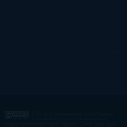
Simoni
María Dueñas
Marian Keyes
Marie Rutkoski
Mario Vagas
Llosa
Marta Estrada
Marta Francés
Marta Quintín
Max Brooks
Megan
Hart
Megan Maxwell
Mercedes Pinto Maldonado
Mia Sheridan
Milan
Kundera
Milly Johnson
Moderna de Pueblo
Mónica Carillo
Mónica
Gutiérrez
Mónica Vázquez
Naiara Domínguez
Nalini Singh
Naomi
Novik
Neil Gaiman
Nicolas Barreau
Nicole Williams
Noelia
Amarillo
Pamela Aidan
Patrick Ness
Patrick Rothfuss
Paul
Auster
Paula Hawkins
Pauline Réage
Paullina Simons
Rachel
Gibson
Rainbow Rowell
Raine Miller
Robin Schone
Robin
Scoresby
Ruth Ware
S. J. Hooks
Sally Thorne
Sam Savage
Samantha
Young
Sandra Brown
Sara Ballarín
Sara Mesa
Sarah J. Maas
Sarah
Lark
Sarah MacLean
Saray García
Shari Lapena
Shea Olsen
Sherry
Thomas
Sophie Hannah
Sophie Kinsella
Stephen Chbosky
Stieg
Larsson
Susan Elizabeth Phillips
Susanna Kearsley
Suzanne
Collins
Sylvain Reynard
Sylvia Day
Tabitha Suzuma
Terry
Pratchett
Tracey Garvis Graves
Valerio Massimo Manfredi
Veronica
Rossi
Xuso Jones
Zahara
El Ojo Lector
by
www.elojolector.com
is licensed
under a
Creative Commons Reconocimiento-
NoComercial-SinObraDerivada 3.0 Unported License
. Creado a partir