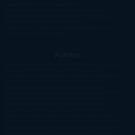
Planeta
Próximas Publicaciones
Realismo
Mágico
Realista
Recomendaciones
Reseñas
Romance
paranormal
Romántica
Romántica Victoriana
Sagas
Segunda
mano
Sentimental
Series
Sobrevivir a una
novela
Terror
Test
Thriller
Trilogías
Uncategorized
Ya a la
venta
Young Adults
¡No me gusta!
Autores
@ZoeSwinger
Abigail Gibbs
Adam Nevill
Adriana Rubens
Alaitz
Leceaga
Alberto Méndez
Alejandro Castroguer
Alexis
Harrington
Alice Kellen
Almudena Grandes
Altea Morgan
Ana
Cantarero
Andrew Davidson
Ángela Quintas
Angélique
Barbérat
Anna Todd
Anna Zaires
Annabel Pitcher
Anny
Peterson
Antonio Dikele Distefano
Art Spiegelman
Arturo Pérez-
Reverte
Audrey Carlan
Beth Kery
Beth Revis
Brittainy C.
Cherry
Camilla Läckberg
Carla Gràcia Mercadé
Carme
Chaparro
Carmen Martín Gaite
Caroline March
Celeste
Bradley
Celeste Ng
Charlaine Harris
Charles Dubow
Cherry
Chic
Cheryl Strayed
Christina Lauren
Colleen Hoover
Colleen
McCullough
Connie Willis
Cristina Prada
Daniel Glattauer
Daniela
Krien
Daphne du Maurier
Darynda Jones
David Crespo
David