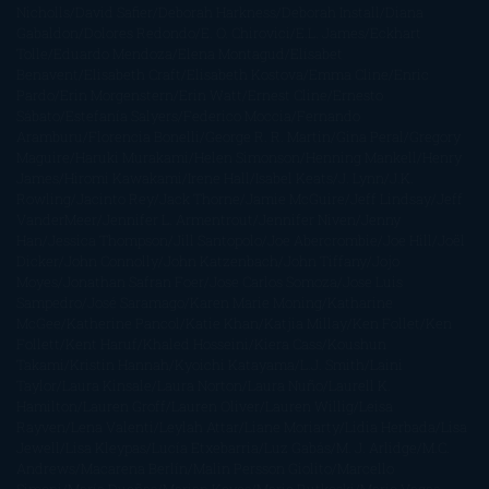
Nicholls
David Safier
Deborah Harkness
Deborah Install
Diana
Gabaldon
Dolores Redondo
E. O. Chirovici
E.L. James
Eckhart
Tolle
Eduardo Mendoza
Elena Montagud
Elísabet
Benavent
Elisabeth Craft
Elisabeth Kostova
Emma Cline
Enric
Pardo
Erin Morgenstern
Erin Watt
Ernest Cline
Ernesto
Sábato
Estefanía Salyers
Federico Moccia
Fernando
Aramburu
Florencia Bonelli
George R. R. Martin
Gina Peral
Gregory
Maguire
Haruki Murakami
Helen Simonson
Henning Mankell
Henry
James
Hiromi Kawakami
Irene Hall
Isabel Keats
J. Lynn
J.K.
Rowling
Jacinto Rey
Jack Thorne
Jamie McGuire
Jeff Lindsay
Jeff
VanderMeer
Jennifer L. Armentrout
Jennifer Niven
Jenny
Han
Jessica Thompson
Jill Santopolo
Joe Abercrombie
Joe Hill
Joël
Dicker
John Connolly
John Katzenbach
John Tiffany
Jojo
Moyes
Jonathan Safran Foer
Jose Carlos Somoza
Jose Luis
Sampedro
José Saramago
Karen Marie Moning
Katharine
McGee
Katherine Pancol
Katie Khan
Katjia Millay
Ken Follet
Ken
Follett
Kent Haruf
Khaled Hosseini
Kiera Cass
Koushun
Takami
Kristin Hannah
Kyoichi Katayama
L.J. Smith
Laini
Taylor
Laura Kinsale
Laura Norton
Laura Nuño
Laurell K.
Hamilton
Lauren Groff
Lauren Oliver
Lauren Willig
Leisa
Rayven
Lena Valenti
Leylah Attar
Liane Moriarty
Lidia Herbada
Lisa
Jewell
Lisa Kleypas
Lucía Etxebarria
Luz Gabás
M. J. Arlidge
M.C.
Andrews
Macarena Berlín
Malin Persson Giolito
Marcello