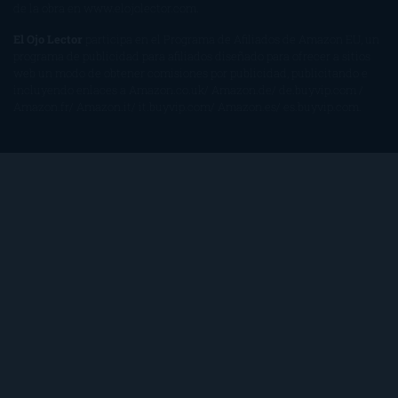
de la obra en
www.elojolector.com
.
El Ojo Lector
participa en el Programa de Afiliados de Amazon EU, un
programa de publicidad para afiliados diseñado para ofrecer a sitios
web un modo de obtener comisiones por publicidad, publicitando e
incluyendo enlaces a Amazon.co.uk/ Amazon.de/ de.buyvip.com /
Amazon.fr/ Amazon.it/ it.buyvip.com/ Amazon.es/ es.buyvip.com.