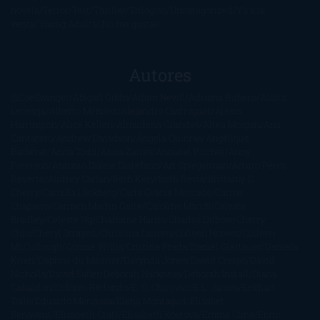
novela
Terror
Test
Thriller
Trilogías
Uncategorized
Ya a la
venta
Young Adults
¡No me gusta!
Autores
@ZoeSwinger
Abigail Gibbs
Adam Nevill
Adriana Rubens
Alaitz
Leceaga
Alberto Méndez
Alejandro Castroguer
Alexis
Harrington
Alice Kellen
Almudena Grandes
Altea Morgan
Ana
Cantarero
Andrew Davidson
Ángela Quintas
Angélique
Barbérat
Anna Todd
Anna Zaires
Annabel Pitcher
Anny
Peterson
Antonio Dikele Distefano
Art Spiegelman
Arturo Pérez-
Reverte
Audrey Carlan
Beth Kery
Beth Revis
Brittainy C.
Cherry
Camilla Läckberg
Carla Gràcia Mercadé
Carme
Chaparro
Carmen Martín Gaite
Caroline March
Celeste
Bradley
Celeste Ng
Charlaine Harris
Charles Dubow
Cherry
Chic
Cheryl Strayed
Christina Lauren
Colleen Hoover
Colleen
McCullough
Connie Willis
Cristina Prada
Daniel Glattauer
Daniela
Krien
Daphne du Maurier
Darynda Jones
David Crespo
David
Nicholls
David Safier
Deborah Harkness
Deborah Install
Diana
Gabaldon
Dolores Redondo
E. O. Chirovici
E.L. James
Eckhart
Tolle
Eduardo Mendoza
Elena Montagud
Elísabet
Benavent
Elisabeth Craft
Elisabeth Kostova
Emma Cline
Enric