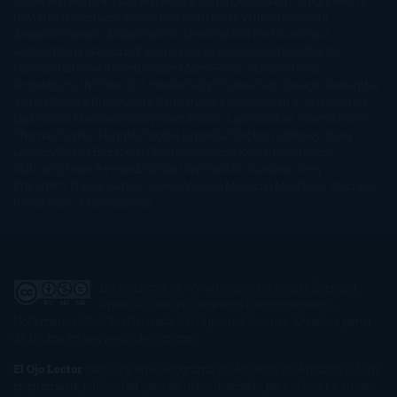
Gutiérrez
Mónica Vázquez
Naiara Domínguez
Nalini Singh
Naomi
Novik
Neil Gaiman
Nicolas Barreau
Nicole Williams
Noelia
Amarillo
Pamela Aidan
Patrick Ness
Patrick Rothfuss
Paul
Auster
Paula Hawkins
Pauline Réage
Paullina Simons
Rachel
Gibson
Rainbow Rowell
Raine Miller
Robin Schone
Robin
Scoresby
Ruth Ware
S. J. Hooks
Sally Thorne
Sam Savage
Samantha
Young
Sandra Brown
Sara Ballarín
Sara Mesa
Sarah J. Maas
Sarah
Lark
Sarah MacLean
Saray García
Shari Lapena
Shea Olsen
Sherry
Thomas
Sophie Hannah
Sophie Kinsella
Stephen Chbosky
Stieg
Larsson
Susan Elizabeth Phillips
Susanna Kearsley
Suzanne
Collins
Sylvain Reynard
Sylvia Day
Tabitha Suzuma
Terry
Pratchett
Tracey Garvis Graves
Valerio Massimo Manfredi
Veronica
Rossi
Xuso Jones
Zahara
El Ojo Lector
by
www.elojolector.com
is licensed
under a
Creative Commons Reconocimiento-
NoComercial-SinObraDerivada 3.0 Unported License
. Creado a partir
de la obra en
www.elojolector.com
.
El Ojo Lector
participa en el Programa de Afiliados de Amazon EU, un
programa de publicidad para afiliados diseñado para ofrecer a sitios