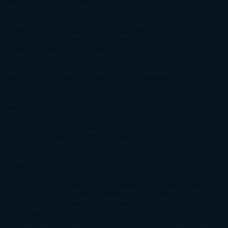
Pardo
Erin Morgenstern
Erin Watt
Ernest Cline
Ernesto
Sábato
Estefanía Salyers
Federico Moccia
Fernando
Aramburu
Florencia Bonelli
George R. R. Martin
Gina Peral
Gregory
Maguire
Haruki Murakami
Helen Simonson
Henning Mankell
Henry
James
Hiromi Kawakami
Irene Hall
Isabel Keats
J. Lynn
J.K.
Rowling
Jacinto Rey
Jack Thorne
Jamie McGuire
Jeff Lindsay
Jeff
VanderMeer
Jennifer L. Armentrout
Jennifer Niven
Jenny
Han
Jessica Thompson
Jill Santopolo
Joe Abercrombie
Joe Hill
Joël
Dicker
John Connolly
John Katzenbach
John Tiffany
Jojo
Moyes
Jonathan Safran Foer
Jose Carlos Somoza
Jose Luis
Sampedro
José Saramago
Karen Marie Moning
Katharine
McGee
Katherine Pancol
Katie Khan
Katjia Millay
Ken Follet
Ken
Follett
Kent Haruf
Khaled Hosseini
Kiera Cass
Koushun
Takami
Kristin Hannah
Kyoichi Katayama
L.J. Smith
Laini
Taylor
Laura Kinsale
Laura Norton
Laura Nuño
Laurell K.
Hamilton
Lauren Groff
Lauren Oliver
Lauren Willig
Leisa
Rayven
Lena Valenti
Leylah Attar
Liane Moriarty
Lidia Herbada
Lisa
Jewell
Lisa Kleypas
Lucía Etxebarria
Luz Gabás
M. J. Arlidge
M.C.
Andrews
Macarena Berlín
Malin Persson Giolito
Marcello
Simoni
María Dueñas
Marian Keyes
Marie Rutkoski
Mario Vagas
Llosa
Marta Estrada
Marta Francés
Marta Quintín
Max Brooks
Megan
Hart
Megan Maxwell
Mercedes Pinto Maldonado
Mia Sheridan
Milan
Kundera
Milly Johnson
Moderna de Pueblo
Mónica Carillo
Mónica