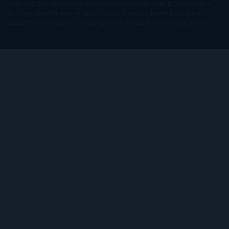
web un modo de obtener comisiones por publicidad, publicitando e
incluyendo enlaces a Amazon.co.uk/ Amazon.de/ de.buyvip.com /
Amazon.fr/ Amazon.it/ it.buyvip.com/ Amazon.es/ es.buyvip.com.