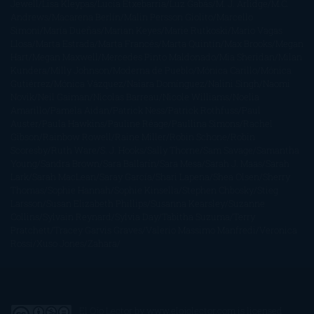
Jewell
Lisa Kleypas
Lucía Etxebarria
Luz Gabás
M. J. Arlidge
M.C.
Andrews
Macarena Berlín
Malin Persson Giolito
Marcello
Simoni
María Dueñas
Marian Keyes
Marie Rutkoski
Mario Vagas
Llosa
Marta Estrada
Marta Francés
Marta Quintín
Max Brooks
Megan
Hart
Megan Maxwell
Mercedes Pinto Maldonado
Mia Sheridan
Milan
Kundera
Milly Johnson
Moderna de Pueblo
Mónica Carillo
Mónica
Gutiérrez
Mónica Vázquez
Naiara Domínguez
Nalini Singh
Naomi
Novik
Neil Gaiman
Nicolas Barreau
Nicole Williams
Noelia
Amarillo
Pamela Aidan
Patrick Ness
Patrick Rothfuss
Paul
Auster
Paula Hawkins
Pauline Réage
Paullina Simons
Rachel
Gibson
Rainbow Rowell
Raine Miller
Robin Schone
Robin
Scoresby
Ruth Ware
S. J. Hooks
Sally Thorne
Sam Savage
Samantha
Young
Sandra Brown
Sara Ballarín
Sara Mesa
Sarah J. Maas
Sarah
Lark
Sarah MacLean
Saray García
Shari Lapena
Shea Olsen
Sherry
Thomas
Sophie Hannah
Sophie Kinsella
Stephen Chbosky
Stieg
Larsson
Susan Elizabeth Phillips
Susanna Kearsley
Suzanne
Collins
Sylvain Reynard
Sylvia Day
Tabitha Suzuma
Terry
Pratchett
Tracey Garvis Graves
Valerio Massimo Manfredi
Veronica
Rossi
Xuso Jones
Zahara
El Ojo Lector
by
www.elojolector.com
is licensed