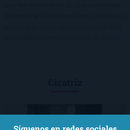
muy fan de Sara Mesa. Si, hace unos meses,
disfrutaba de lo lindo con Cicatriz, hoy le toca
el turno a su Cuatro por cuatro, que, en 2003,
fue Finalista del Premio Herralde de Novela.
Cicatriz
Síguenos en redes sociales