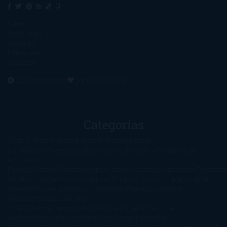
Sobre mí
Aviso Legal
Contacto
Editoriales
Ayúdame
2016. Creado con
por
El Ojo Lector
.
Categorías
1-Star
2-Stars
3-Stars
4-Stars
5-Stars
Artículos
periodísticos
Aventuras
Blog
Canción de Hielo y Fuego
Chick-
Lit
Ciencia
Ficción
Clásicos
Colaboraciones
Comic
Concursos
Crecemos
Descarga
del libro
Drama
Duda Gramatical
El Ojo de Sauron
El poema de la
semana
Encuestas
Erótica
Especiales
Fantasía y Ciencia
Ficción
Feeling Good
Hay
vida
Histórica
Humor
Infantil
Intriga
Juvenil
Lecturas
Anticipadas
Libros que enganchan
Listas
Literatura
Fantástica
Literatura Japonesa
LofbuksDesigns
Los más vendidos
Mi