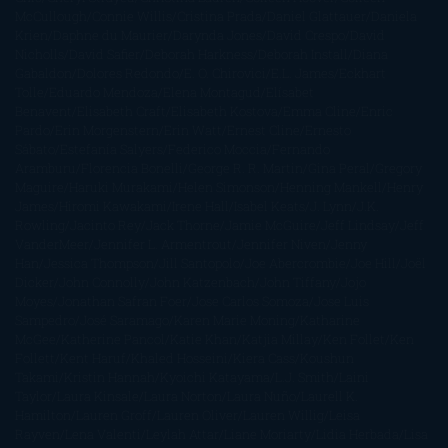
McCullough
Connie Willis
Cristina Prada
Daniel Glattauer
Daniela
Krien
Daphne du Maurier
Darynda Jones
David Crespo
David
Nicholls
David Safier
Deborah Harkness
Deborah Install
Diana
Gabaldon
Dolores Redondo
E. O. Chirovici
E.L. James
Eckhart
Tolle
Eduardo Mendoza
Elena Montagud
Elísabet
Benavent
Elisabeth Craft
Elisabeth Kostova
Emma Cline
Enric
Pardo
Erin Morgenstern
Erin Watt
Ernest Cline
Ernesto
Sábato
Estefanía Salyers
Federico Moccia
Fernando
Aramburu
Florencia Bonelli
George R. R. Martin
Gina Peral
Gregory
Maguire
Haruki Murakami
Helen Simonson
Henning Mankell
Henry
James
Hiromi Kawakami
Irene Hall
Isabel Keats
J. Lynn
J.K.
Rowling
Jacinto Rey
Jack Thorne
Jamie McGuire
Jeff Lindsay
Jeff
VanderMeer
Jennifer L. Armentrout
Jennifer Niven
Jenny
Han
Jessica Thompson
Jill Santopolo
Joe Abercrombie
Joe Hill
Joël
Dicker
John Connolly
John Katzenbach
John Tiffany
Jojo
Moyes
Jonathan Safran Foer
Jose Carlos Somoza
Jose Luis
Sampedro
José Saramago
Karen Marie Moning
Katharine
McGee
Katherine Pancol
Katie Khan
Katjia Millay
Ken Follet
Ken
Follett
Kent Haruf
Khaled Hosseini
Kiera Cass
Koushun
Takami
Kristin Hannah
Kyoichi Katayama
L.J. Smith
Laini
Taylor
Laura Kinsale
Laura Norton
Laura Nuño
Laurell K.
Hamilton
Lauren Groff
Lauren Oliver
Lauren Willig
Leisa
Rayven
Lena Valenti
Leylah Attar
Liane Moriarty
Lidia Herbada
Lisa