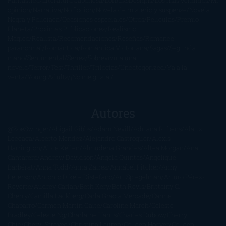
opinión
Narrativa
No ficción
Novela de misterio y suspense
Novela
Negra y Policiaca
Ocasiones especiales
Otros
Películas
Premio
Planeta
Próximas Publicaciones
Realismo
Mágico
Realista
Recomendaciones
Reseñas
Romance
paranormal
Romántica
Romántica Victoriana
Sagas
Segunda
mano
Sentimental
Series
Sobrevivir a una
novela
Terror
Test
Thriller
Trilogías
Uncategorized
Ya a la
venta
Young Adults
¡No me gusta!
Autores
@ZoeSwinger
Abigail Gibbs
Adam Nevill
Adriana Rubens
Alaitz
Leceaga
Alberto Méndez
Alejandro Castroguer
Alexis
Harrington
Alice Kellen
Almudena Grandes
Altea Morgan
Ana
Cantarero
Andrew Davidson
Ángela Quintas
Angélique
Barbérat
Anna Todd
Anna Zaires
Annabel Pitcher
Anny
Peterson
Antonio Dikele Distefano
Art Spiegelman
Arturo Pérez-
Reverte
Audrey Carlan
Beth Kery
Beth Revis
Brittainy C.
Cherry
Camilla Läckberg
Carla Gràcia Mercadé
Carme
Chaparro
Carmen Martín Gaite
Caroline March
Celeste
Bradley
Celeste Ng
Charlaine Harris
Charles Dubow
Cherry
Chic
Cheryl Strayed
Christina Lauren
Colleen Hoover
Colleen