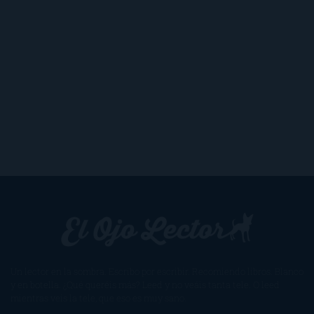
Un lector en la sombra. Escribo por escribir. Recomiendo libros. Blanco
y en botella. ¿Qué queréis más? Leed y no veáis tanta tele. O leed
mientras veis la tele, que eso es muy sano.