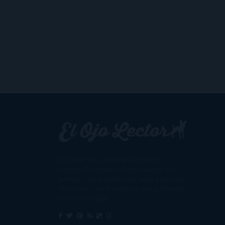
Un lector en la sombra. Escribo por
escribir. Recomiendo libros. Blanco y en
botella. ¿Qué queréis más? Leed y no veáis
tanta tele. O leed mientras veis la tele, que
eso es muy sano.