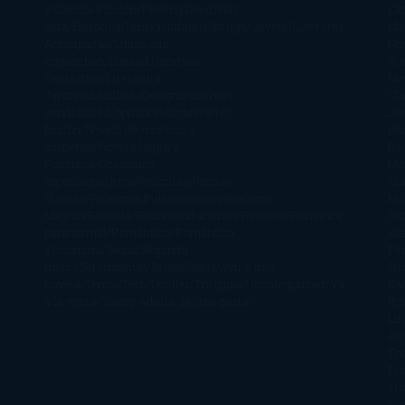
y Ciencia Ficción
Feeling Good
Hay
Lä
vida
Histórica
Humor
Infantil
Intriga
Juvenil
Lecturas
Mar
Anticipadas
Libros que
Ng
enganchan
Listas
Literatura
St
Fantástica
Literatura
Mc
Japonesa
LofbuksDesigns
Los más
Gla
vendidos
Mi opinión
Narrativa
No
Jo
ficción
Novela de misterio y
Ha
suspense
Novela Negra y
Re
Policiaca
Ocasiones
Me
especiales
Otros
Películas
Premio
Cra
Planeta
Próximas Publicaciones
Realismo
Mo
Mágico
Realista
Recomendaciones
Reseñas
Romance
Sá
paranormal
Romántica
Romántica
Ar
Victoriana
Sagas
Segunda
Per
mano
Sentimental
Series
Sobrevivir a una
Si
novela
Terror
Test
Thriller
Trilogías
Uncategorized
Ya
Ka
a la venta
Young Adults
¡No me gusta!
Ro
Li
Ar
Th
Di
Tif
So