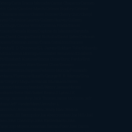
ckberg
Carla Gràcia Mercadé
Carme Chaparro
Carmen
tín Gaite
Caroline March
Celeste Bradley
Celeste
Charlaine Harris
Charles Dubow
Cherry Chic
Cheryl
rayed
Christina Lauren
Colleen Hoover
Colleen
Cullough
Connie Willis
Cristina Prada
Daniel
ttauer
Daniela Krien
Daphne du Maurier
Darynda
nes
David Crespo
David Nicholls
David Safier
Deborah
rkness
Deborah Install
Diana Gabaldon
Dolores
dondo
E. O. Chirovici
E.L. James
Eckhart Tolle
Eduardo
ndoza
Elena Montagud
Elísabet Benavent
Elisabeth
ft
Elisabeth Kostova
Emma Cline
Enric Pardo
Erin
rgenstern
Erin Watt
Ernest Cline
Ernesto
bato
Estefanía Salyers
Federico Moccia
Fernando
amburu
Florencia Bonelli
George R. R. Martin
Gina
al
Gregory Maguire
Haruki Murakami
Helen
monson
Henning Mankell
Henry James
Hiromi
wakami
Irene Hall
Isabel Keats
J. Lynn
J.K.
wling
Jacinto Rey
Jack Thorne
Jamie McGuire
Jeff
ndsay
Jeff VanderMeer
Jennifer L.
mentrout
Jennifer Niven
Jenny Han
Jessica
ompson
Jill Santopolo
Joe Abercrombie
Joe Hill
Joël
cker
John Connolly
John Katzenbach
John
fany
Jojo Moyes
Jonathan Safran Foer
Jose Carlos
moza
Jose Luis Sampedro
José Saramago
Karen Marie