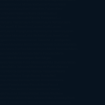
ning
Katharine McGee
Katherine Pancol
Katie
an
Katjia Millay
Ken Follet
Ken Follett
Kent
ruf
Khaled Hosseini
Kiera Cass
Koushun
kami
Kristin Hannah
Kyoichi Katayama
L.J.
ith
Laini Taylor
Laura Kinsale
Laura Norton
Laura
ño
Laurell K. Hamilton
Lauren Groff
Lauren
ver
Lauren Willig
Leisa Rayven
Lena Valenti
Leylah
ar
Liane Moriarty
Lidia Herbada
Lisa Jewell
Lisa
eypas
Lucía Etxebarria
Luz Gabás
M. J. Arlidge
M.C.
drews
Macarena Berlín
Malin Persson Giolito
Marcello
moni
María Dueñas
Marian Keyes
Marie Rutkoski
Mario
gas Llosa
Marta Estrada
Marta Francés
Marta
intín
Max Brooks
Megan Hart
Megan
xwell
Mercedes Pinto Maldonado
Mia Sheridan
Milan
ndera
Milly Johnson
Moderna de Pueblo
Mónica
illo
Mónica Gutiérrez
Mónica Vázquez
Naiara
mínguez
Nalini Singh
Naomi Novik
Neil
iman
Nicolas Barreau
Nicole Williams
Noelia
arillo
Pamela Aidan
Patrick Ness
Patrick
thfuss
Paul Auster
Paula Hawkins
Pauline
age
Paullina Simons
Rachel Gibson
Rainbow
well
Raine Miller
Robin Schone
Robin Scoresby
Ruth
re
S. J. Hooks
Sally Thorne
Sam Savage
Samantha