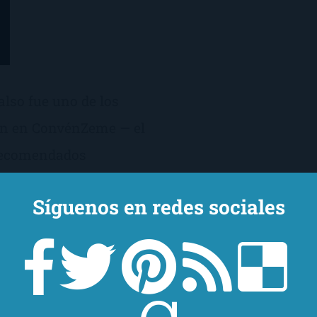
lso fue uno de los
on en ConvénZeme — el
 recomendados
fieso que llamó
Síguenos en redes sociales
recordar que, allá por
o me consideraba muy