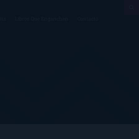
sts
Libros Que Enganchan
Contacto