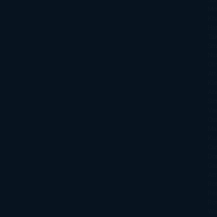
Mo
Kh
Ha
Ta
Sm
Nu
Oli
Att
Kl
An
Si
Va
Qu
Ma
Ku
Car
Do
Ga
Am
Ro
Ré
Ro
Wa