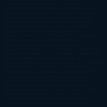
Bradley
Celeste Ng
Charlaine Harris
Charles Dubow
Cherry
Chic
Cheryl Strayed
Christina Lauren
Colleen Hoover
Colleen
McCullough
Connie Willis
Cristina Prada
Daniel Glattauer
Daniela
Krien
Daphne du Maurier
Darynda Jones
David Crespo
David
Nicholls
David Safier
Deborah Harkness
Deborah Install
Diana
Gabaldon
Dolores Redondo
E. O. Chirovici
E.L. James
Eckhart
Tolle
Eduardo Mendoza
Elena Montagud
Elísabet
Benavent
Elisabeth Craft
Elisabeth Kostova
Emma Cline
Enric
Pardo
Erin Morgenstern
Erin Watt
Ernest Cline
Ernesto
Sábato
Estefanía Salyers
Federico Moccia
Fernando
Aramburu
Florencia Bonelli
George R. R. Martin
Gina Peral
Gregory
Maguire
Haruki Murakami
Helen Simonson
Henning Mankell
Henry
James
Hiromi Kawakami
Irene Hall
Isabel Keats
J. Lynn
J.K.
Rowling
Jacinto Rey
Jack Thorne
Jamie McGuire
Jeff Lindsay
Jeff
VanderMeer
Jennifer L. Armentrout
Jennifer Niven
Jenny
Han
Jessica Thompson
Jill Santopolo
Joe Abercrombie
Joe Hill
Joël
Dicker
John Connolly
John Katzenbach
John Tiffany
Jojo
Moyes
Jonathan Safran Foer
Jose Carlos Somoza
Jose Luis
Sampedro
José Saramago
Karen Marie Moning
Katharine
McGee
Katherine Pancol
Katie Khan
Katjia Millay
Ken Follet
Ken
Follett
Kent Haruf
Khaled Hosseini
Kiera Cass
Koushun
Takami
Kristin Hannah
Kyoichi Katayama
L.J. Smith
Laini
Taylor
Laura Kinsale
Laura Norton
Laura Nuño
Laurell K.