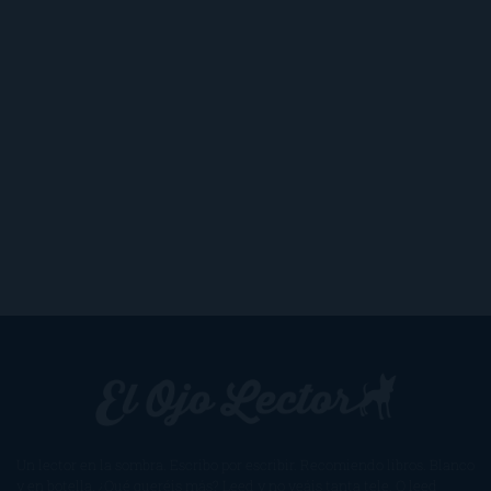
Un lector en la sombra. Escribo por escribir. Recomiendo libros. Blanco
y en botella. ¿Qué queréis más? Leed y no veáis tanta tele. O leed