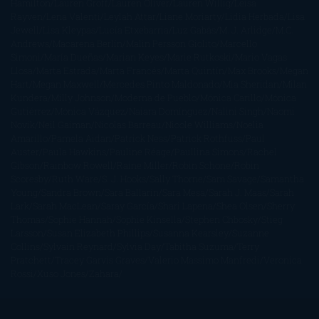
Hamilton
Lauren Groff
Lauren Oliver
Lauren Willig
Leisa
Rayven
Lena Valenti
Leylah Attar
Liane Moriarty
Lidia Herbada
Lisa
Jewell
Lisa Kleypas
Lucía Etxebarria
Luz Gabás
M. J. Arlidge
M.C.
Andrews
Macarena Berlín
Malin Persson Giolito
Marcello
Simoni
María Dueñas
Marian Keyes
Marie Rutkoski
Mario Vagas
Llosa
Marta Estrada
Marta Francés
Marta Quintín
Max Brooks
Megan
Hart
Megan Maxwell
Mercedes Pinto Maldonado
Mia Sheridan
Milan
Kundera
Milly Johnson
Moderna de Pueblo
Mónica Carillo
Mónica
Gutiérrez
Mónica Vázquez
Naiara Domínguez
Nalini Singh
Naomi
Novik
Neil Gaiman
Nicolas Barreau
Nicole Williams
Noelia
Amarillo
Pamela Aidan
Patrick Ness
Patrick Rothfuss
Paul
Auster
Paula Hawkins
Pauline Réage
Paullina Simons
Rachel
Gibson
Rainbow Rowell
Raine Miller
Robin Schone
Robin
Scoresby
Ruth Ware
S. J. Hooks
Sally Thorne
Sam Savage
Samantha
Young
Sandra Brown
Sara Ballarín
Sara Mesa
Sarah J. Maas
Sarah
Lark
Sarah MacLean
Saray García
Shari Lapena
Shea Olsen
Sherry
Thomas
Sophie Hannah
Sophie Kinsella
Stephen Chbosky
Stieg
Larsson
Susan Elizabeth Phillips
Susanna Kearsley
Suzanne
Collins
Sylvain Reynard
Sylvia Day
Tabitha Suzuma
Terry
Pratchett
Tracey Garvis Graves
Valerio Massimo Manfredi
Veronica
Rossi
Xuso Jones
Zahara