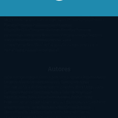
Anticipadas
Libros que enganchan
Listas
Literatura
Fantástica
Literatura Japonesa
LofbuksDesigns
Los más vendidos
Mi
opinión
Narrativa
No ficción
Novela de misterio y suspense
Novela
Negra y Policiaca
Ocasiones especiales
Otros
Películas
Premio
Planeta
Próximas Publicaciones
Realismo
Mágico
Realista
Recomendaciones
Reseñas
Romance
paranormal
Romántica
Romántica Victoriana
Sagas
Segunda
mano
Sentimental
Series
Sobrevivir a una
novela
Terror
Test
Thriller
Trilogías
Uncategorized
Ya a la
venta
Young Adults
¡No me gusta!
Autores
@ZoeSwinger
Abigail Gibbs
Adam Nevill
Adriana Rubens
Alaitz
Leceaga
Alberto Méndez
Alejandro Castroguer
Alexis
Harrington
Alice Kellen
Almudena Grandes
Altea Morgan
Ana
Cantarero
Andrew Davidson
Ángela Quintas
Angélique
Barbérat
Anna Todd
Anna Zaires
Annabel Pitcher
Anny
Peterson
Antonio Dikele Distefano
Art Spiegelman
Arturo Pérez-
Reverte
Audrey Carlan
Beth Kery
Beth Revis
Brittainy C.
Cherry
Camilla Läckberg
Carla Gràcia Mercadé
Carme
Chaparro
Carmen Martín Gaite
Caroline March
Celeste