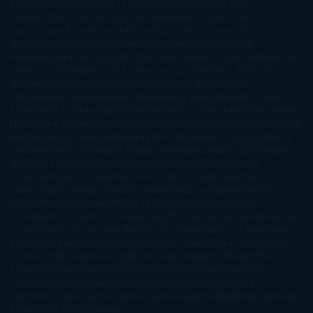
Follett
Kent Haruf
Khaled Hosseini
Kiera Cass
Koushun
Takami
Kristin Hannah
Kyoichi Katayama
L.J. Smith
Laini
Taylor
Laura Kinsale
Laura Norton
Laura Nuño
Laurell K.
Hamilton
Lauren Groff
Lauren Oliver
Lauren Willig
Leisa
Rayven
Lena Valenti
Leylah Attar
Liane Moriarty
Lidia Herbada
Lisa
Jewell
Lisa Kleypas
Lucía Etxebarria
Luz Gabás
M. J. Arlidge
M.C.
Andrews
Macarena Berlín
Malin Persson Giolito
Marcello
Simoni
María Dueñas
Marian Keyes
Marie Rutkoski
Mario Vagas
Llosa
Marta Estrada
Marta Francés
Marta Quintín
Max Brooks
Megan
Hart
Megan Maxwell
Mercedes Pinto Maldonado
Mia Sheridan
Milan
Kundera
Milly Johnson
Moderna de Pueblo
Mónica Carillo
Mónica
Gutiérrez
Mónica Vázquez
Naiara Domínguez
Nalini Singh
Naomi
Novik
Neil Gaiman
Nicolas Barreau
Nicole Williams
Noelia
Amarillo
Pamela Aidan
Patrick Ness
Patrick Rothfuss
Paul
Auster
Paula Hawkins
Pauline Réage
Paullina Simons
Rachel
Gibson
Rainbow Rowell
Raine Miller
Robin Schone
Robin
Scoresby
Ruth Ware
S. J. Hooks
Sally Thorne
Sam Savage
Samantha
Young
Sandra Brown
Sara Ballarín
Sara Mesa
Sarah J. Maas
Sarah
Lark
Sarah MacLean
Saray García
Shari Lapena
Shea Olsen
Sherry
Thomas
Sophie Hannah
Sophie Kinsella
Stephen Chbosky
Stieg
Larsson
Susan Elizabeth Phillips
Susanna Kearsley
Suzanne
Collins
Sylvain Reynard
Sylvia Day
Tabitha Suzuma
Terry
Pratchett
Tracey Garvis Graves
Valerio Massimo Manfredi
Veronica
Rossi
Xuso Jones
Zahara