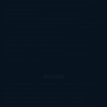
semana
Encuestas
Erótica
Especiales
Fantasía y Ciencia
Ficción
Feeling Good
Hay
vida
Histórica
Humor
Infantil
Intriga
Juvenil
Lecturas
Anticipadas
Libros que enganchan
Listas
Literatura
Fantástica
Literatura Japonesa
LofbuksDesigns
Los más vendidos
Mi
opinión
Narrativa
No ficción
Novela de misterio y suspense
Novela
Negra y Policiaca
Ocasiones especiales
Otros
Películas
Premio
Planeta
Próximas Publicaciones
Realismo
Mágico
Realista
Recomendaciones
Reseñas
Romance
paranormal
Romántica
Romántica Victoriana
Sagas
Segunda
mano
Sentimental
Series
Sobrevivir a una
novela
Terror
Test
Thriller
Trilogías
Uncategorized
Ya a la
venta
Young Adults
¡No me gusta!
Autores
@ZoeSwinger
Abigail Gibbs
Adam Nevill
Adriana Rubens
Alaitz
Leceaga
Alberto Méndez
Alejandro Castroguer
Alexis
Harrington
Alice Kellen
Almudena Grandes
Altea Morgan
Ana
Cantarero
Andrew Davidson
Ángela Quintas
Angélique
Barbérat
Anna Todd
Anna Zaires
Annabel Pitcher
Anny
Peterson
Antonio Dikele Distefano
Art Spiegelman
Arturo Pérez-