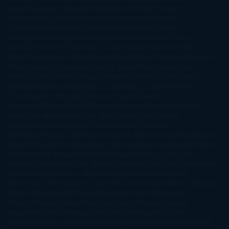
Reverte
Audrey Carlan
Beth Kery
Beth Revis
Brittainy C.
Cherry
Camilla Läckberg
Carla Gràcia Mercadé
Carme
Chaparro
Carmen Martín Gaite
Caroline March
Celeste
Bradley
Celeste Ng
Charlaine Harris
Charles Dubow
Cherry
Chic
Cheryl Strayed
Christina Lauren
Colleen Hoover
Colleen
McCullough
Connie Willis
Cristina Prada
Daniel Glattauer
Daniela
Krien
Daphne du Maurier
Darynda Jones
David Crespo
David
Nicholls
David Safier
Deborah Harkness
Deborah Install
Diana
Gabaldon
Dolores Redondo
E. O. Chirovici
E.L. James
Eckhart
Tolle
Eduardo Mendoza
Elena Montagud
Elísabet
Benavent
Elisabeth Craft
Elisabeth Kostova
Emma Cline
Enric
Pardo
Erin Morgenstern
Erin Watt
Ernest Cline
Ernesto
Sábato
Estefanía Salyers
Federico Moccia
Fernando
Aramburu
Florencia Bonelli
George R. R. Martin
Gina Peral
Gregory
Maguire
Haruki Murakami
Helen Simonson
Henning Mankell
Henry
James
Hiromi Kawakami
Irene Hall
Isabel Keats
J. Lynn
J.K.
Rowling
Jacinto Rey
Jack Thorne
Jamie McGuire
Jeff Lindsay
Jeff
VanderMeer
Jennifer L. Armentrout
Jennifer Niven
Jenny
Han
Jessica Thompson
Jill Santopolo
Joe Abercrombie
Joe Hill
Joël
Dicker
John Connolly
John Katzenbach
John Tiffany
Jojo
Moyes
Jonathan Safran Foer
Jose Carlos Somoza
Jose Luis
Sampedro
José Saramago
Karen Marie Moning
Katharine
McGee
Katherine Pancol
Katie Khan
Katjia Millay
Ken Follet
Ken