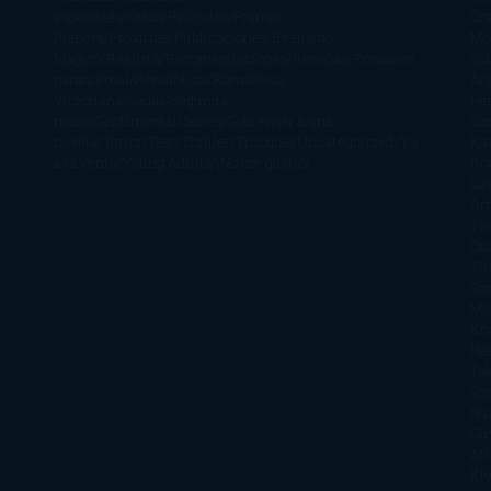
especiales
Otros
Películas
Premio
Cra
Planeta
Próximas Publicaciones
Realismo
Mo
Mágico
Realista
Recomendaciones
Reseñas
Romance
Sá
paranormal
Romántica
Romántica
Ar
Victoriana
Sagas
Segunda
Per
mano
Sentimental
Series
Sobrevivir a una
Si
novela
Terror
Test
Thriller
Trilogías
Uncategorized
Ya
Ka
a la venta
Young Adults
¡No me gusta!
Ro
Li
Ar
Th
Di
Tif
So
Mo
Kh
Ha
Ta
Sm
Nu
Oli
Att
Kl