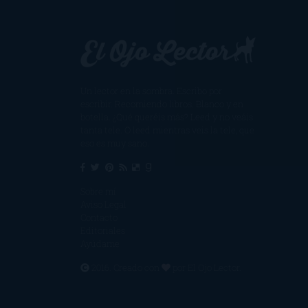
Un lector en la sombra. Escribo por
escribir. Recomiendo libros. Blanco y en
botella. ¿Qué queréis más? Leed y no veáis
tanta tele. O leed mientras veis la tele, que
eso es muy sano.
Sobre mí
Aviso Legal
Contacto
Editoriales
Ayúdame
2016. Creado con
por
El Ojo Lector
.