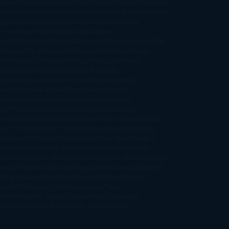
drews
Macarena Berlín
Malin Persson Giolito
Marcello
moni
María Dueñas
Marian Keyes
Marie Rutkoski
Mario
gas Llosa
Marta Estrada
Marta Francés
Marta
intín
Max Brooks
Megan Hart
Megan
xwell
Mercedes Pinto Maldonado
Mia Sheridan
Milan
ndera
Milly Johnson
Moderna de Pueblo
Mónica
illo
Mónica Gutiérrez
Mónica Vázquez
Naiara
mínguez
Nalini Singh
Naomi Novik
Neil
iman
Nicolas Barreau
Nicole Williams
Noelia
arillo
Pamela Aidan
Patrick Ness
Patrick
thfuss
Paul Auster
Paula Hawkins
Pauline
age
Paullina Simons
Rachel Gibson
Rainbow
well
Raine Miller
Robin Schone
Robin Scoresby
Ruth
re
S. J. Hooks
Sally Thorne
Sam Savage
Samantha
ung
Sandra Brown
Sara Ballarín
Sara Mesa
Sarah J.
as
Sarah Lark
Sarah MacLean
Saray García
Shari
pena
Shea Olsen
Sherry Thomas
Sophie Hannah
Sophie
sella
Stephen Chbosky
Stieg Larsson
Susan Elizabeth
llips
Susanna Kearsley
Suzanne Collins
Sylvain
ynard
Sylvia Day
Tabitha Suzuma
Terry
tchett
Tracey Garvis Graves
Valerio Massimo
nfredi
Veronica Rossi
Xuso Jones
Zahara