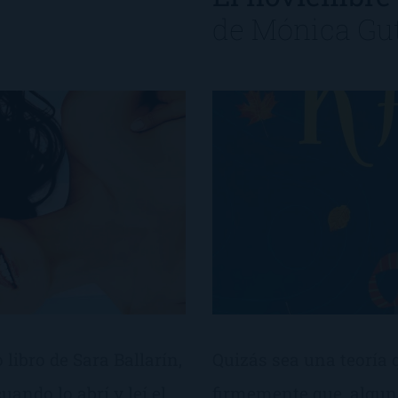
de
Mónica Gut
ibro de Sara Ballarín,
Quizás sea una teoría 
uando lo abrí y leí el
firmemente que, alguna