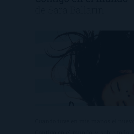
de
Sara Ballarín
Cuando tuve en mis manos el nuevo l
Contigo en el mundo, y, sobre todo, c