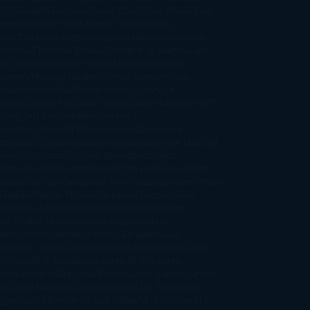
ft
Elisabeth Kostova
Emma Cline
Enric Pardo
Erin
rgenstern
Erin Watt
Ernest Cline
Ernesto
bato
Estefanía Salyers
Federico Moccia
Fernando
amburu
Florencia Bonelli
George R. R. Martin
Gina
al
Gregory Maguire
Haruki Murakami
Helen
monson
Henning Mankell
Henry James
Hiromi
wakami
Irene Hall
Isabel Keats
J. Lynn
J.K.
wling
Jacinto Rey
Jack Thorne
Jamie McGuire
Jeff
ndsay
Jeff VanderMeer
Jennifer L.
mentrout
Jennifer Niven
Jenny Han
Jessica
ompson
Jill Santopolo
Joe Abercrombie
Joe Hill
Joël
cker
John Connolly
John Katzenbach
John
fany
Jojo Moyes
Jonathan Safran Foer
Jose Carlos
moza
Jose Luis Sampedro
José Saramago
Karen Marie
ning
Katharine McGee
Katherine Pancol
Katie
an
Katjia Millay
Ken Follet
Ken Follett
Kent
ruf
Khaled Hosseini
Kiera Cass
Koushun
kami
Kristin Hannah
Kyoichi Katayama
L.J.
ith
Laini Taylor
Laura Kinsale
Laura Norton
Laura
ño
Laurell K. Hamilton
Lauren Groff
Lauren
ver
Lauren Willig
Leisa Rayven
Lena Valenti
Leylah
ar
Liane Moriarty
Lidia Herbada
Lisa Jewell
Lisa
eypas
Lucía Etxebarria
Luz Gabás
M. J. Arlidge
M.C.