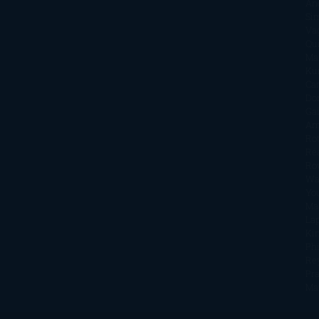
An
Si
Va
Qu
Ma
Ku
Car
Do
Ga
Am
Ro
Ré
Ro
Wa
Yo
Ma
La
Kin
Phi
Re
Pra
Ma