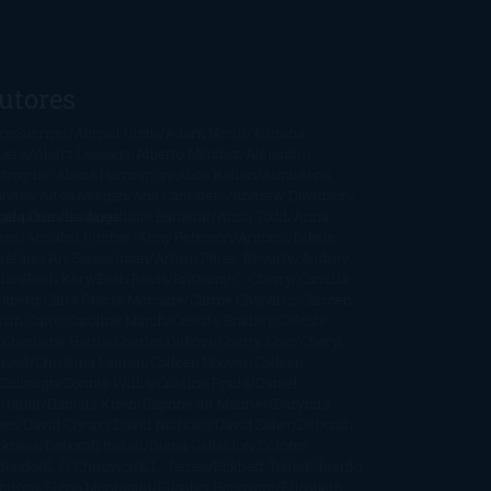
utores
oeSwinger
Abigail Gibbs
Adam Nevill
Adriana
bens
Alaitz Leceaga
Alberto Méndez
Alejandro
stroguer
Alexis Harrington
Alice Kellen
Almudena
andes
Altea Morgan
Ana Cantarero
Andrew Davidson
cargables
gela Quintas
Despúes
Angélique Barbérat
Anna Todd
Anna
res
Annabel Pitcher
Anny Peterson
Antonio Dikele
stefano
Art Spiegelman
Arturo Pérez-Reverte
Audrey
rlan
Beth Kery
Beth Revis
Brittainy C. Cherry
Camilla
ckberg
Carla Gràcia Mercadé
Carme Chaparro
Carmen
tín Gaite
Caroline March
Celeste Bradley
Celeste
Charlaine Harris
Charles Dubow
Cherry Chic
Cheryl
rayed
Christina Lauren
Colleen Hoover
Colleen
Cullough
Connie Willis
Cristina Prada
Daniel
ttauer
Daniela Krien
Daphne du Maurier
Darynda
nes
David Crespo
David Nicholls
David Safier
Deborah
rkness
Deborah Install
Diana Gabaldon
Dolores
dondo
E. O. Chirovici
E.L. James
Eckhart Tolle
Eduardo
ndoza
Elena Montagud
Elísabet Benavent
Elisabeth