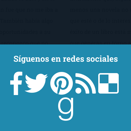
n fue que no me iba a
menos una novela no d
? También había algo
que esté o de lo intere
 oportunidades a su
éxito de un libro está
y reconozco que no
que generas en torno a 
Síguenos en redes sociales