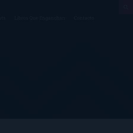
sts
Libros Que Enganchan
Contacto