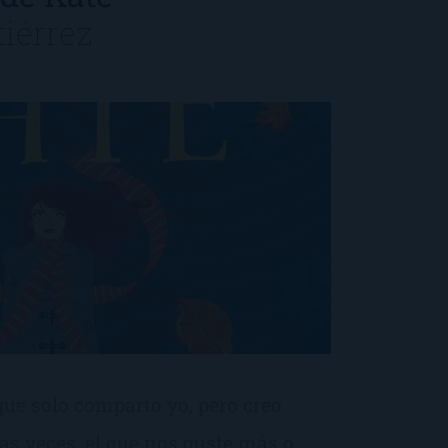
iérrez
que solo comparto yo, pero creo
s veces, el que nos guste más o