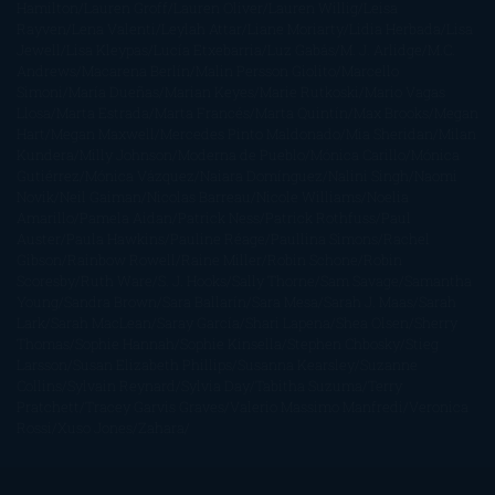
Hamilton
Lauren Groff
Lauren Oliver
Lauren Willig
Leisa
Rayven
Lena Valenti
Leylah Attar
Liane Moriarty
Lidia Herbada
Lisa
Jewell
Lisa Kleypas
Lucía Etxebarria
Luz Gabás
M. J. Arlidge
M.C.
Andrews
Macarena Berlín
Malin Persson Giolito
Marcello
Simoni
María Dueñas
Marian Keyes
Marie Rutkoski
Mario Vagas
Llosa
Marta Estrada
Marta Francés
Marta Quintín
Max Brooks
Megan
Hart
Megan Maxwell
Mercedes Pinto Maldonado
Mia Sheridan
Milan
Kundera
Milly Johnson
Moderna de Pueblo
Mónica Carillo
Mónica
Gutiérrez
Mónica Vázquez
Naiara Domínguez
Nalini Singh
Naomi
Novik
Neil Gaiman
Nicolas Barreau
Nicole Williams
Noelia
Amarillo
Pamela Aidan
Patrick Ness
Patrick Rothfuss
Paul
Auster
Paula Hawkins
Pauline Réage
Paullina Simons
Rachel
Gibson
Rainbow Rowell
Raine Miller
Robin Schone
Robin
Scoresby
Ruth Ware
S. J. Hooks
Sally Thorne
Sam Savage
Samantha
Young
Sandra Brown
Sara Ballarín
Sara Mesa
Sarah J. Maas
Sarah
Lark
Sarah MacLean
Saray García
Shari Lapena
Shea Olsen
Sherry
Thomas
Sophie Hannah
Sophie Kinsella
Stephen Chbosky
Stieg
Larsson
Susan Elizabeth Phillips
Susanna Kearsley
Suzanne
Collins
Sylvain Reynard
Sylvia Day
Tabitha Suzuma
Terry
Pratchett
Tracey Garvis Graves
Valerio Massimo Manfredi
Veronica
Rossi
Xuso Jones
Zahara