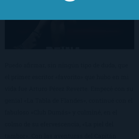
Puedo afirmar, sin ningún tipo de duda, que
el primer escritor «favorito» que hubo en mi
vida fue Arturo Pérez Reverte. Empecé con su
genial «La Tabla de Flandes», continué con el
fabuloso «Club Dumás» y culminé, en el
colmo de su efervescencia, «La piel del
tambor». Con las aventuras del Capitán