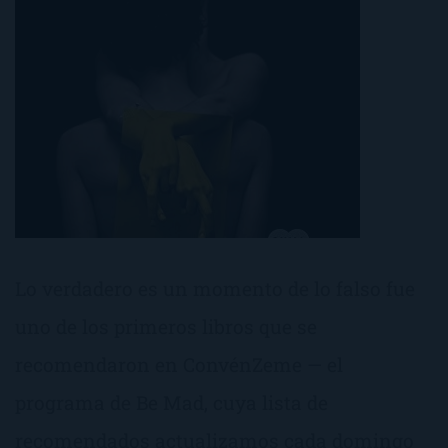
Lo verdadero es un momento de lo falso fue
uno de los primeros libros que se
recomendaron en ConvénZeme — el
programa de Be Mad, cuya lista de
recomendados actualizamos cada domingo