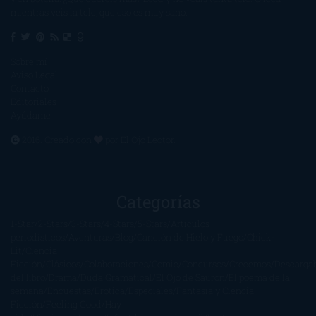
mientras veis la tele, que eso es muy sano.
Sobre mí
Aviso Legal
Contacto
Editoriales
Ayúdame
2016. Creado con
por
El Ojo Lector
.
Categorías
1-Star
2-Stars
3-Stars
4-Stars
5-Stars
Artículos
periodísticos
Aventuras
Blog
Canción de Hielo y Fuego
Chick-
Lit
Ciencia
Ficción
Clásicos
Colaboraciones
Comic
Concursos
Crecemos
Descarga
del libro
Drama
Duda Gramatical
El Ojo de Sauron
El poema de la
semana
Encuestas
Erótica
Especiales
Fantasía y Ciencia
Ficción
Feeling Good
Hay