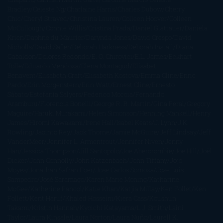
Bradley
Celeste Ng
Charlaine Harris
Charles Dubow
Cherry
Chic
Cheryl Strayed
Christina Lauren
Colleen Hoover
Colleen
McCullough
Connie Willis
Cristina Prada
Daniel Glattauer
Daniela
Krien
Daphne du Maurier
Darynda Jones
David Crespo
David
Nicholls
David Safier
Deborah Harkness
Deborah Install
Diana
Gabaldon
Dolores Redondo
E. O. Chirovici
E.L. James
Eckhart
Tolle
Eduardo Mendoza
Elena Montagud
Elísabet
Benavent
Elisabeth Craft
Elisabeth Kostova
Emma Cline
Enric
Pardo
Erin Morgenstern
Erin Watt
Ernest Cline
Ernesto
Sábato
Estefanía Salyers
Federico Moccia
Fernando
Aramburu
Florencia Bonelli
George R. R. Martin
Gina Peral
Gregory
Maguire
Haruki Murakami
Helen Simonson
Henning Mankell
Henry
James
Hiromi Kawakami
Irene Hall
Isabel Keats
J. Lynn
J.K.
Rowling
Jacinto Rey
Jack Thorne
Jamie McGuire
Jeff Lindsay
Jeff
VanderMeer
Jennifer L. Armentrout
Jennifer Niven
Jenny
Han
Jessica Thompson
Jill Santopolo
Joe Abercrombie
Joe Hill
Joël
Dicker
John Connolly
John Katzenbach
John Tiffany
Jojo
Moyes
Jonathan Safran Foer
Jose Carlos Somoza
Jose Luis
Sampedro
José Saramago
Karen Marie Moning
Katharine
McGee
Katherine Pancol
Katie Khan
Katjia Millay
Ken Follet
Ken
Follett
Kent Haruf
Khaled Hosseini
Kiera Cass
Koushun
Takami
Kristin Hannah
Kyoichi Katayama
L.J. Smith
Laini
Taylor
Laura Kinsale
Laura Norton
Laura Nuño
Laurell K.