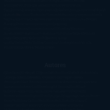
vida
Histórica
Humor
Infantil
Intriga
Juvenil
Lecturas
Anticipadas
Libros que enganchan
Listas
Literatura
Fantástica
Literatura Japonesa
LofbuksDesigns
Los más vendidos
Mi
opinión
Narrativa
No ficción
Novela de misterio y suspense
Novela
Negra y Policiaca
Ocasiones especiales
Otros
Películas
Premio
Planeta
Próximas Publicaciones
Realismo
Mágico
Realista
Recomendaciones
Reseñas
Romance
paranormal
Romántica
Romántica Victoriana
Sagas
Segunda
mano
Sentimental
Series
Sobrevivir a una
novela
Terror
Test
Thriller
Trilogías
Uncategorized
Ya a la
venta
Young Adults
¡No me gusta!
Autores
@ZoeSwinger
Abigail Gibbs
Adam Nevill
Adriana Rubens
Alaitz
Leceaga
Alberto Méndez
Alejandro Castroguer
Alexis
Harrington
Alice Kellen
Almudena Grandes
Altea Morgan
Ana
Cantarero
Andrew Davidson
Ángela Quintas
Angélique
Barbérat
Anna Todd
Anna Zaires
Annabel Pitcher
Anny
Peterson
Antonio Dikele Distefano
Art Spiegelman
Arturo Pérez-
Reverte
Audrey Carlan
Beth Kery
Beth Revis
Brittainy C.
Cherry
Camilla Läckberg
Carla Gràcia Mercadé
Carme
Chaparro
Carmen Martín Gaite
Caroline March
Celeste