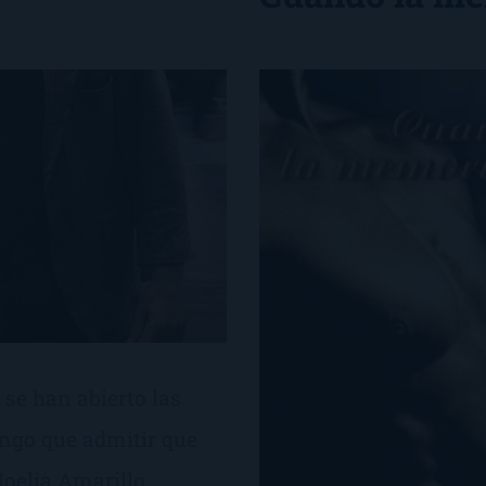
 se han abierto las
tengo que admitir que
oelia Amarillo,