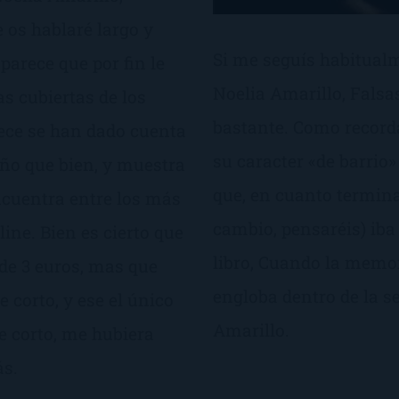
 os hablaré largo y
Si me seguís habitualm
parece que por fin le
Noelia Amarillo, Falsa
s cubiertas de los
bastante. Como record
rece se han dado cuenta
su caracter «de barrio
ño que bien, y muestra
que, en cuanto termi
encuentra entre los más
cambio, pensaréis) iba
ine. Bien es cierto que
libro, Cuando la memor
de 3 euros, mas que
engloba dentro de la s
 corto, y ese el único
Amarillo.
e corto, me hubiera
ás.