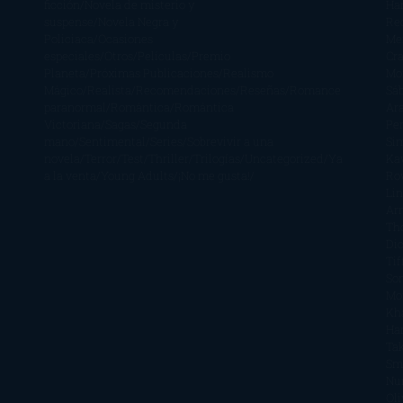
ficción
Novela de misterio y
Ha
suspense
Novela Negra y
Re
Policiaca
Ocasiones
Me
especiales
Otros
Películas
Premio
Cra
Planeta
Próximas Publicaciones
Realismo
Mo
Mágico
Realista
Recomendaciones
Reseñas
Romance
Sá
paranormal
Romántica
Romántica
Ar
Victoriana
Sagas
Segunda
Per
mano
Sentimental
Series
Sobrevivir a una
Si
novela
Terror
Test
Thriller
Trilogías
Uncategorized
Ya
Ka
a la venta
Young Adults
¡No me gusta!
Ro
Li
Ar
Th
Di
Tif
So
Mo
Kh
Ha
Ta
Sm
Nu
Oli