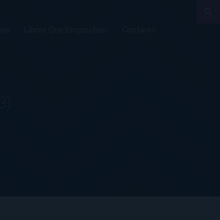
sts
Libros Que Enganchan
Contacto
3)