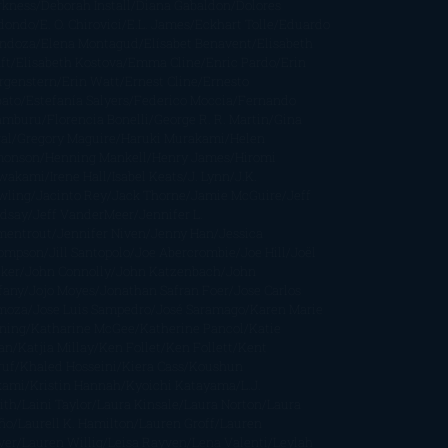
rkness
Deborah Install
Diana Gabaldon
Dolores
dondo
E. O. Chirovici
E.L. James
Eckhart Tolle
Eduardo
ndoza
Elena Montagud
Elísabet Benavent
Elisabeth
ft
Elisabeth Kostova
Emma Cline
Enric Pardo
Erin
rgenstern
Erin Watt
Ernest Cline
Ernesto
bato
Estefanía Salyers
Federico Moccia
Fernando
amburu
Florencia Bonelli
George R. R. Martin
Gina
al
Gregory Maguire
Haruki Murakami
Helen
monson
Henning Mankell
Henry James
Hiromi
wakami
Irene Hall
Isabel Keats
J. Lynn
J.K.
wling
Jacinto Rey
Jack Thorne
Jamie McGuire
Jeff
ndsay
Jeff VanderMeer
Jennifer L.
mentrout
Jennifer Niven
Jenny Han
Jessica
ompson
Jill Santopolo
Joe Abercrombie
Joe Hill
Joël
cker
John Connolly
John Katzenbach
John
fany
Jojo Moyes
Jonathan Safran Foer
Jose Carlos
moza
Jose Luis Sampedro
José Saramago
Karen Marie
ning
Katharine McGee
Katherine Pancol
Katie
an
Katjia Millay
Ken Follet
Ken Follett
Kent
ruf
Khaled Hosseini
Kiera Cass
Koushun
kami
Kristin Hannah
Kyoichi Katayama
L.J.
ith
Laini Taylor
Laura Kinsale
Laura Norton
Laura
ño
Laurell K. Hamilton
Lauren Groff
Lauren
ver
Lauren Willig
Leisa Rayven
Lena Valenti
Leylah