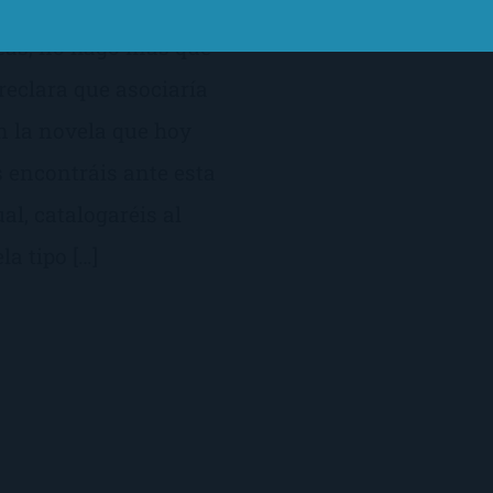
neas, no hago más que
eclara que asociaría
on la novela que hoy
s encontráis ante esta
al, catalogaréis al
a tipo […]