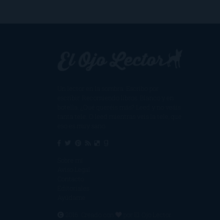
Un lector en la sombra. Escribo por
escribir. Recomiendo libros. Blanco y en
botella. ¿Qué queréis más? Leed y no veáis
tanta tele. O leed mientras veis la tele, que
eso es muy sano.
Sobre mí
Aviso Legal
Contacto
Editoriales
Ayúdame
2016. Creado con
por
El Ojo Lector
.