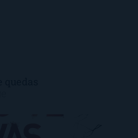
te quedas
ge