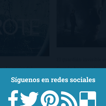
El guardián invisible e
a «La mujer del
España hace ya alguno
h Ware, no pude
sido hasta ahora que he
Síguenos en redes sociales
lo sin cabeza, con un
Soy más de libros, y m
me sorprendió. La
en conseguir el libro, s
er más apetecible: un
vamos a hacer.