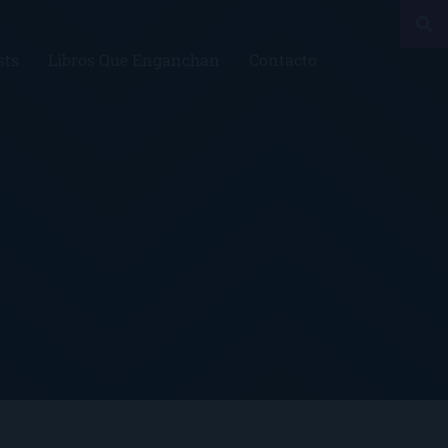
sts
Libros Que Enganchan
Contacto