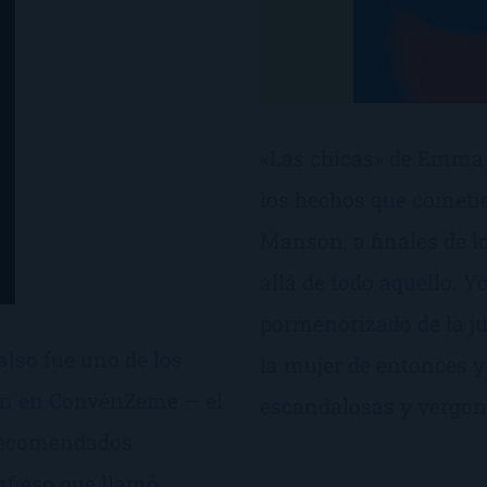
«Las chicas» de Emma 
los hechos que cometie
Manson, a finales de 
allá de todo aquello. Yo
pormenorizado de la juv
lso fue uno de los
la mujer de entonces y 
on en ConvénZeme — el
escandalosas y vergon
 recomendados
fieso que llamó