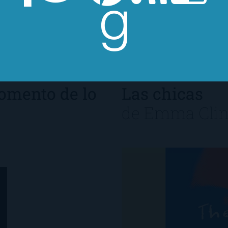
n,…
omento de lo
Las chicas
de
Emma Cli