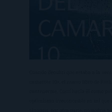
Cuando decubrí que estaba a la vent
camarote 10», el nuevo libro de Rut
contenerme. Corrí hacia él como pol
optimismo irreconocible en mí que 
sinopsis, por otra parte, no podría s