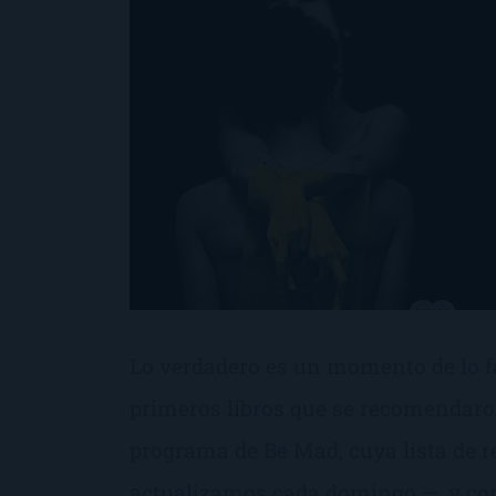
Lo verdadero es un momento de lo fa
primeros libros que se recomendar
programa de Be Mad, cuya lista de
actualizamos cada domingo —, y con