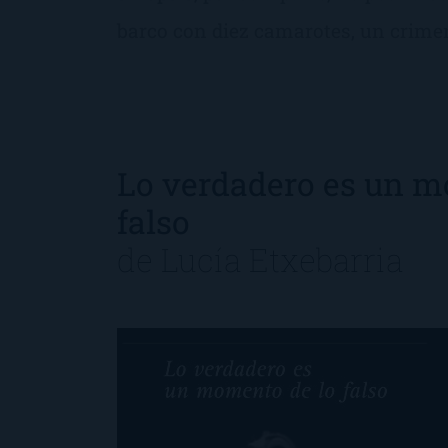
barco con diez camarotes, un crime
Lo verdadero es un m
falso
de
Lucía Etxebarria