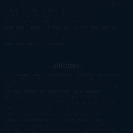
opinión
Narrativa
No ficción
Novela de misterio y suspense
Novela
Negra y Policiaca
Ocasiones especiales
Otros
Películas
Premio
Planeta
Próximas Publicaciones
Realismo
Mágico
Realista
Recomendaciones
Reseñas
Romance
paranormal
Romántica
Romántica Victoriana
Sagas
Segunda
mano
Sentimental
Series
Sobrevivir a una
novela
Terror
Test
Thriller
Trilogías
Uncategorized
Ya a la
venta
Young Adults
¡No me gusta!
Autores
@ZoeSwinger
Abigail Gibbs
Adam Nevill
Adriana Rubens
Alaitz
Leceaga
Alberto Méndez
Alejandro Castroguer
Alexis
Harrington
Alice Kellen
Almudena Grandes
Altea Morgan
Ana
Cantarero
Andrew Davidson
Ángela Quintas
Angélique
Barbérat
Anna Todd
Anna Zaires
Annabel Pitcher
Anny
Peterson
Antonio Dikele Distefano
Art Spiegelman
Arturo Pérez-
Reverte
Audrey Carlan
Beth Kery
Beth Revis
Brittainy C.
Cherry
Camilla Läckberg
Carla Gràcia Mercadé
Carme
Chaparro
Carmen Martín Gaite
Caroline March
Celeste
Bradley
Celeste Ng
Charlaine Harris
Charles Dubow
Cherry
Chic
Cheryl Strayed
Christina Lauren
Colleen Hoover
Colleen