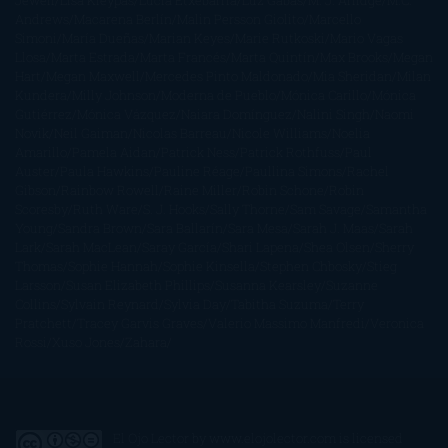
Jewell
Lisa Kleypas
Lucía Etxebarria
Luz Gabás
M. J. Arlidge
M.C.
Andrews
Macarena Berlín
Malin Persson Giolito
Marcello
Simoni
María Dueñas
Marian Keyes
Marie Rutkoski
Mario Vagas
Llosa
Marta Estrada
Marta Francés
Marta Quintín
Max Brooks
Megan
Hart
Megan Maxwell
Mercedes Pinto Maldonado
Mia Sheridan
Milan
Kundera
Milly Johnson
Moderna de Pueblo
Mónica Carillo
Mónica
Gutiérrez
Mónica Vázquez
Naiara Domínguez
Nalini Singh
Naomi
Novik
Neil Gaiman
Nicolas Barreau
Nicole Williams
Noelia
Amarillo
Pamela Aidan
Patrick Ness
Patrick Rothfuss
Paul
Auster
Paula Hawkins
Pauline Réage
Paullina Simons
Rachel
Gibson
Rainbow Rowell
Raine Miller
Robin Schone
Robin
Scoresby
Ruth Ware
S. J. Hooks
Sally Thorne
Sam Savage
Samantha
Young
Sandra Brown
Sara Ballarín
Sara Mesa
Sarah J. Maas
Sarah
Lark
Sarah MacLean
Saray García
Shari Lapena
Shea Olsen
Sherry
Thomas
Sophie Hannah
Sophie Kinsella
Stephen Chbosky
Stieg
Larsson
Susan Elizabeth Phillips
Susanna Kearsley
Suzanne
Collins
Sylvain Reynard
Sylvia Day
Tabitha Suzuma
Terry
Pratchett
Tracey Garvis Graves
Valerio Massimo Manfredi
Veronica
Rossi
Xuso Jones
Zahara
El Ojo Lector
by
www.elojolector.com
is licensed