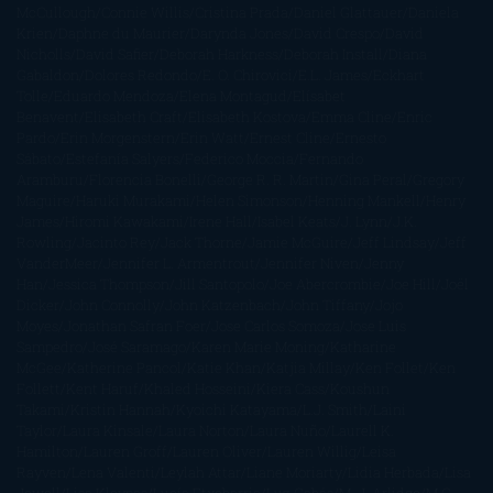
McCullough
Connie Willis
Cristina Prada
Daniel Glattauer
Daniela
Krien
Daphne du Maurier
Darynda Jones
David Crespo
David
Nicholls
David Safier
Deborah Harkness
Deborah Install
Diana
Gabaldon
Dolores Redondo
E. O. Chirovici
E.L. James
Eckhart
Tolle
Eduardo Mendoza
Elena Montagud
Elísabet
Benavent
Elisabeth Craft
Elisabeth Kostova
Emma Cline
Enric
Pardo
Erin Morgenstern
Erin Watt
Ernest Cline
Ernesto
Sábato
Estefanía Salyers
Federico Moccia
Fernando
Aramburu
Florencia Bonelli
George R. R. Martin
Gina Peral
Gregory
Maguire
Haruki Murakami
Helen Simonson
Henning Mankell
Henry
James
Hiromi Kawakami
Irene Hall
Isabel Keats
J. Lynn
J.K.
Rowling
Jacinto Rey
Jack Thorne
Jamie McGuire
Jeff Lindsay
Jeff
VanderMeer
Jennifer L. Armentrout
Jennifer Niven
Jenny
Han
Jessica Thompson
Jill Santopolo
Joe Abercrombie
Joe Hill
Joël
Dicker
John Connolly
John Katzenbach
John Tiffany
Jojo
Moyes
Jonathan Safran Foer
Jose Carlos Somoza
Jose Luis
Sampedro
José Saramago
Karen Marie Moning
Katharine
McGee
Katherine Pancol
Katie Khan
Katjia Millay
Ken Follet
Ken
Follett
Kent Haruf
Khaled Hosseini
Kiera Cass
Koushun
Takami
Kristin Hannah
Kyoichi Katayama
L.J. Smith
Laini
Taylor
Laura Kinsale
Laura Norton
Laura Nuño
Laurell K.
Hamilton
Lauren Groff
Lauren Oliver
Lauren Willig
Leisa
Rayven
Lena Valenti
Leylah Attar
Liane Moriarty
Lidia Herbada
Lisa