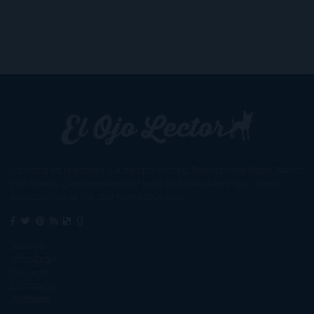
Un lector en la sombra. Escribo por escribir. Recomiendo libros. Blanco
y en botella. ¿Qué queréis más? Leed y no veáis tanta tele. O leed
mientras veis la tele, que eso es muy sano.
Sobre mí
Aviso Legal
Contacto
Editoriales
Ayúdame