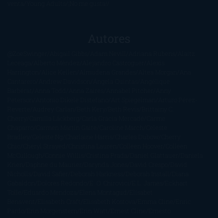
venta
Young Adults
¡No me gusta!
Autores
@ZoeSwinger
Abigail Gibbs
Adam Nevill
Adriana Rubens
Alaitz
Leceaga
Alberto Méndez
Alejandro Castroguer
Alexis
Harrington
Alice Kellen
Almudena Grandes
Altea Morgan
Ana
Cantarero
Andrew Davidson
Ángela Quintas
Angélique
Barbérat
Anna Todd
Anna Zaires
Annabel Pitcher
Anny
Peterson
Antonio Dikele Distefano
Art Spiegelman
Arturo Pérez-
Reverte
Audrey Carlan
Beth Kery
Beth Revis
Brittainy C.
Cherry
Camilla Läckberg
Carla Gràcia Mercadé
Carme
Chaparro
Carmen Martín Gaite
Caroline March
Celeste
Bradley
Celeste Ng
Charlaine Harris
Charles Dubow
Cherry
Chic
Cheryl Strayed
Christina Lauren
Colleen Hoover
Colleen
McCullough
Connie Willis
Cristina Prada
Daniel Glattauer
Daniela
Krien
Daphne du Maurier
Darynda Jones
David Crespo
David
Nicholls
David Safier
Deborah Harkness
Deborah Install
Diana
Gabaldon
Dolores Redondo
E. O. Chirovici
E.L. James
Eckhart
Tolle
Eduardo Mendoza
Elena Montagud
Elísabet
Benavent
Elisabeth Craft
Elisabeth Kostova
Emma Cline
Enric
Pardo
Erin Morgenstern
Erin Watt
Ernest Cline
Ernesto