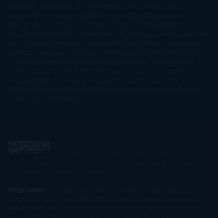
Amarillo
Pamela Aidan
Patrick Ness
Patrick Rothfuss
Paul
Auster
Paula Hawkins
Pauline Réage
Paullina Simons
Rachel
Gibson
Rainbow Rowell
Raine Miller
Robin Schone
Robin
Scoresby
Ruth Ware
S. J. Hooks
Sally Thorne
Sam Savage
Samantha
Young
Sandra Brown
Sara Ballarín
Sara Mesa
Sarah J. Maas
Sarah
Lark
Sarah MacLean
Saray García
Shari Lapena
Shea Olsen
Sherry
Thomas
Sophie Hannah
Sophie Kinsella
Stephen Chbosky
Stieg
Larsson
Susan Elizabeth Phillips
Susanna Kearsley
Suzanne
Collins
Sylvain Reynard
Sylvia Day
Tabitha Suzuma
Terry
Pratchett
Tracey Garvis Graves
Valerio Massimo Manfredi
Veronica
Rossi
Xuso Jones
Zahara
El Ojo Lector
by
www.elojolector.com
is licensed
under a
Creative Commons Reconocimiento-
NoComercial-SinObraDerivada 3.0 Unported License
. Creado a partir
de la obra en
www.elojolector.com
.
El Ojo Lector
participa en el Programa de Afiliados de Amazon EU, un
programa de publicidad para afiliados diseñado para ofrecer a sitios
web un modo de obtener comisiones por publicidad, publicitando e
incluyendo enlaces a Amazon.co.uk/ Amazon.de/ de.buyvip.com /