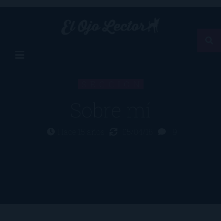
SECCIÓN
Sobre mí
Hace 15 años
05/04/16
9