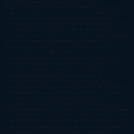
Sábato
Estefanía Salyers
Federico Moccia
Fernando
Aramburu
Florencia Bonelli
George R. R. Martin
Gina Peral
Gregory
Maguire
Haruki Murakami
Helen Simonson
Henning Mankell
Henry
James
Hiromi Kawakami
Irene Hall
Isabel Keats
J. Lynn
J.K.
Rowling
Jacinto Rey
Jack Thorne
Jamie McGuire
Jeff Lindsay
Jeff
VanderMeer
Jennifer L. Armentrout
Jennifer Niven
Jenny
Han
Jessica Thompson
Jill Santopolo
Joe Abercrombie
Joe Hill
Joël
Dicker
John Connolly
John Katzenbach
John Tiffany
Jojo
Moyes
Jonathan Safran Foer
Jose Carlos Somoza
Jose Luis
Sampedro
José Saramago
Karen Marie Moning
Katharine
McGee
Katherine Pancol
Katie Khan
Katjia Millay
Ken Follet
Ken
Follett
Kent Haruf
Khaled Hosseini
Kiera Cass
Koushun
Takami
Kristin Hannah
Kyoichi Katayama
L.J. Smith
Laini
Taylor
Laura Kinsale
Laura Norton
Laura Nuño
Laurell K.
Hamilton
Lauren Groff
Lauren Oliver
Lauren Willig
Leisa
Rayven
Lena Valenti
Leylah Attar
Liane Moriarty
Lidia Herbada
Lisa
Jewell
Lisa Kleypas
Lucía Etxebarria
Luz Gabás
M. J. Arlidge
M.C.
Andrews
Macarena Berlín
Malin Persson Giolito
Marcello
Simoni
María Dueñas
Marian Keyes
Marie Rutkoski
Mario Vagas
Llosa
Marta Estrada
Marta Francés
Marta Quintín
Max Brooks
Megan
Hart
Megan Maxwell
Mercedes Pinto Maldonado
Mia Sheridan
Milan
Kundera
Milly Johnson
Moderna de Pueblo
Mónica Carillo
Mónica
Gutiérrez
Mónica Vázquez
Naiara Domínguez
Nalini Singh
Naomi
Novik
Neil Gaiman
Nicolas Barreau
Nicole Williams
Noelia