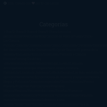
2016. Creado con
por
El Ojo Lector
.
Categorías
1-Star
2-Stars
3-Stars
4-Stars
5-Stars
Artículos
periodísticos
Aventuras
Blog
Canción de Hielo y Fuego
Chick-
Lit
Ciencia
Ficción
Clásicos
Colaboraciones
Comic
Concursos
Crecemos
Descarga
del libro
Drama
Duda Gramatical
El Ojo de Sauron
El poema de la
semana
Encuestas
Erótica
Especiales
Fantasía y Ciencia
Ficción
Feeling Good
Hay
vida
Histórica
Humor
Infantil
Intriga
Juvenil
Lecturas
Anticipadas
Libros que enganchan
Listas
Literatura
Fantástica
Literatura Japonesa
LofbuksDesigns
Los más vendidos
Mi
opinión
Narrativa
No ficción
Novela de misterio y suspense
Novela
Negra y Policiaca
Ocasiones especiales
Otros
Películas
Premio
Planeta
Próximas Publicaciones
Realismo
Mágico
Realista
Recomendaciones
Reseñas
Romance
paranormal
Romántica
Romántica Victoriana
Sagas
Segunda
mano
Sentimental
Series
Sobrevivir a una
novela
Terror
Test
Thriller
Trilogías
Uncategorized
Ya a la