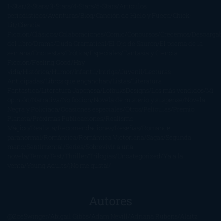
1-Star
2-Stars
3-Stars
4-Stars
5-Stars
Artículos
periodísticos
Aventuras
Blog
Canción de Hielo y Fuego
Chick-
Lit
Ciencia
Ficción
Clásicos
Colaboraciones
Comic
Concursos
Crecemos
Descarga
del libro
Drama
Duda Gramatical
El Ojo de Sauron
El poema de la
semana
Encuestas
Erótica
Especiales
Fantasía y Ciencia
Ficción
Feeling Good
Hay
vida
Histórica
Humor
Infantil
Intriga
Juvenil
Lecturas
Anticipadas
Libros que enganchan
Listas
Literatura
Fantástica
Literatura Japonesa
LofbuksDesigns
Los más vendidos
Mi
opinión
Narrativa
No ficción
Novela de misterio y suspense
Novela
Negra y Policiaca
Ocasiones especiales
Otros
Películas
Premio
Planeta
Próximas Publicaciones
Realismo
Mágico
Realista
Recomendaciones
Reseñas
Romance
paranormal
Romántica
Romántica Victoriana
Sagas
Segunda
mano
Sentimental
Series
Sobrevivir a una
novela
Terror
Test
Thriller
Trilogías
Uncategorized
Ya a la
venta
Young Adults
¡No me gusta!
Autores
@ZoeSwinger
Abigail Gibbs
Adam Nevill
Adriana Rubens
Alaitz