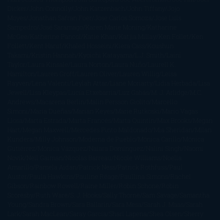
Dicker
John Connolly
John Katzenbach
John Tiffany
Jojo
Moyes
Jonathan Safran Foer
Jose Carlos Somoza
Jose Luis
Sampedro
José Saramago
Karen Marie Moning
Katharine
McGee
Katherine Pancol
Katie Khan
Katjia Millay
Ken Follet
Ken
Follett
Kent Haruf
Khaled Hosseini
Kiera Cass
Koushun
Takami
Kristin Hannah
Kyoichi Katayama
L.J. Smith
Laini
Taylor
Laura Kinsale
Laura Norton
Laura Nuño
Laurell K.
Hamilton
Lauren Groff
Lauren Oliver
Lauren Willig
Leisa
Rayven
Lena Valenti
Leylah Attar
Liane Moriarty
Lidia Herbada
Lisa
Jewell
Lisa Kleypas
Lucía Etxebarria
Luz Gabás
M. J. Arlidge
M.C.
Andrews
Macarena Berlín
Malin Persson Giolito
Marcello
Simoni
María Dueñas
Marian Keyes
Marie Rutkoski
Mario Vagas
Llosa
Marta Estrada
Marta Francés
Marta Quintín
Max Brooks
Megan
Hart
Megan Maxwell
Mercedes Pinto Maldonado
Mia Sheridan
Milan
Kundera
Milly Johnson
Moderna de Pueblo
Mónica Carillo
Mónica
Gutiérrez
Mónica Vázquez
Naiara Domínguez
Nalini Singh
Naomi
Novik
Neil Gaiman
Nicolas Barreau
Nicole Williams
Noelia
Amarillo
Pamela Aidan
Patrick Ness
Patrick Rothfuss
Paul
Auster
Paula Hawkins
Pauline Réage
Paullina Simons
Rachel
Gibson
Rainbow Rowell
Raine Miller
Robin Schone
Robin
Scoresby
Ruth Ware
S. J. Hooks
Sally Thorne
Sam Savage
Samantha
Young
Sandra Brown
Sara Ballarín
Sara Mesa
Sarah J. Maas
Sarah
Lark
Sarah MacLean
Saray García
Shari Lapena
Shea Olsen
Sherry