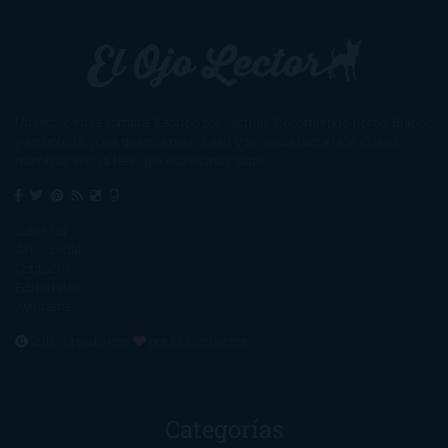
Un lector en la sombra. Escribo por escribir. Recomiendo libros. Blanco
y en botella. ¿Qué queréis más? Leed y no veáis tanta tele. O leed
mientras veis la tele, que eso es muy sano.
Sobre mí
Aviso Legal
Contacto
Editoriales
Ayúdame
2016. Creado con
por
El Ojo Lector
.
Categorías