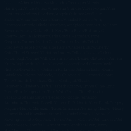
Leceaga
Alberto Méndez
Alejandro Castroguer
Alexis
Harrington
Alice Kellen
Almudena Grandes
Altea Morgan
Ana
Cantarero
Andrew Davidson
Ángela Quintas
Angélique
Barbérat
Anna Todd
Anna Zaires
Annabel Pitcher
Anny
Peterson
Antonio Dikele Distefano
Art Spiegelman
Arturo Pérez-
Reverte
Audrey Carlan
Beth Kery
Beth Revis
Brittainy C.
Cherry
Camilla Läckberg
Carla Gràcia Mercadé
Carme
Chaparro
Carmen Martín Gaite
Caroline March
Celeste
Bradley
Celeste Ng
Charlaine Harris
Charles Dubow
Cherry
Chic
Cheryl Strayed
Christina Lauren
Colleen Hoover
Colleen
McCullough
Connie Willis
Cristina Prada
Daniel Glattauer
Daniela
Krien
Daphne du Maurier
Darynda Jones
David Crespo
David
Nicholls
David Safier
Deborah Harkness
Deborah Install
Diana
Gabaldon
Dolores Redondo
E. O. Chirovici
E.L. James
Eckhart
Tolle
Eduardo Mendoza
Elena Montagud
Elísabet
Benavent
Elisabeth Craft
Elisabeth Kostova
Emma Cline
Enric
Pardo
Erin Morgenstern
Erin Watt
Ernest Cline
Ernesto
Sábato
Estefanía Salyers
Federico Moccia
Fernando
Aramburu
Florencia Bonelli
George R. R. Martin
Gina Peral
Gregory
Maguire
Haruki Murakami
Helen Simonson
Henning Mankell
Henry
James
Hiromi Kawakami
Irene Hall
Isabel Keats
J. Lynn
J.K.
Rowling
Jacinto Rey
Jack Thorne
Jamie McGuire
Jeff Lindsay
Jeff
VanderMeer
Jennifer L. Armentrout
Jennifer Niven
Jenny
Han
Jessica Thompson
Jill Santopolo
Joe Abercrombie
Joe Hill
Joël