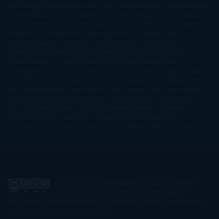
Hart
Megan Maxwell
Mercedes Pinto Maldonado
Mia Sheridan
Milan
Kundera
Milly Johnson
Moderna de Pueblo
Mónica Carillo
Mónica
Gutiérrez
Mónica Vázquez
Naiara Domínguez
Nalini Singh
Naomi
Novik
Neil Gaiman
Nicolas Barreau
Nicole Williams
Noelia
Amarillo
Pamela Aidan
Patrick Ness
Patrick Rothfuss
Paul
Auster
Paula Hawkins
Pauline Réage
Paullina Simons
Rachel
Gibson
Rainbow Rowell
Raine Miller
Robin Schone
Robin
Scoresby
Ruth Ware
S. J. Hooks
Sally Thorne
Sam Savage
Samantha
Young
Sandra Brown
Sara Ballarín
Sara Mesa
Sarah J. Maas
Sarah
Lark
Sarah MacLean
Saray García
Shari Lapena
Shea Olsen
Sherry
Thomas
Sophie Hannah
Sophie Kinsella
Stephen Chbosky
Stieg
Larsson
Susan Elizabeth Phillips
Susanna Kearsley
Suzanne
Collins
Sylvain Reynard
Sylvia Day
Tabitha Suzuma
Terry
Pratchett
Tracey Garvis Graves
Valerio Massimo Manfredi
Veronica
Rossi
Xuso Jones
Zahara
El Ojo Lector
by
www.elojolector.com
is licensed
under a
Creative Commons Reconocimiento-
NoComercial-SinObraDerivada 3.0 Unported License
. Creado a partir
de la obra en
www.elojolector.com
.