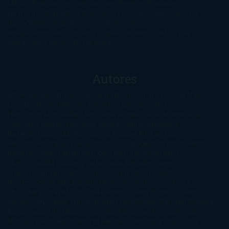
Mágico
Realista
Recomendaciones
Reseñas
Romance
paranormal
Romántica
Romántica Victoriana
Sagas
Segunda
mano
Sentimental
Series
Sobrevivir a una
novela
Terror
Test
Thriller
Trilogías
Uncategorized
Ya a la
venta
Young Adults
¡No me gusta!
Autores
@ZoeSwinger
Abigail Gibbs
Adam Nevill
Adriana Rubens
Alaitz
Leceaga
Alberto Méndez
Alejandro Castroguer
Alexis
Harrington
Alice Kellen
Almudena Grandes
Altea Morgan
Ana
Cantarero
Andrew Davidson
Ángela Quintas
Angélique
Barbérat
Anna Todd
Anna Zaires
Annabel Pitcher
Anny
Peterson
Antonio Dikele Distefano
Art Spiegelman
Arturo Pérez-
Reverte
Audrey Carlan
Beth Kery
Beth Revis
Brittainy C.
Cherry
Camilla Läckberg
Carla Gràcia Mercadé
Carme
Chaparro
Carmen Martín Gaite
Caroline March
Celeste
Bradley
Celeste Ng
Charlaine Harris
Charles Dubow
Cherry
Chic
Cheryl Strayed
Christina Lauren
Colleen Hoover
Colleen
McCullough
Connie Willis
Cristina Prada
Daniel Glattauer
Daniela
Krien
Daphne du Maurier
Darynda Jones
David Crespo
David
Nicholls
David Safier
Deborah Harkness
Deborah Install
Diana