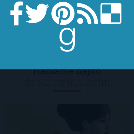
basada en la novela de Kent Haruf, Nosotros
en la noche, que (voilá!) protagonizarán
Robert Redford y Jane Fonda.
Háblame bajito
de
Macarena Berlín