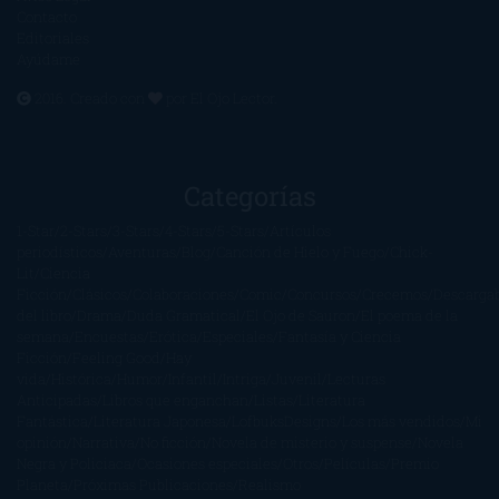
Contacto
Editoriales
Ayúdame
2016. Creado con
por
El Ojo Lector
.
Categorías
1-Star
2-Stars
3-Stars
4-Stars
5-Stars
Artículos
periodísticos
Aventuras
Blog
Canción de Hielo y Fuego
Chick-
Lit
Ciencia
Ficción
Clásicos
Colaboraciones
Comic
Concursos
Crecemos
Descarga
del libro
Drama
Duda Gramatical
El Ojo de Sauron
El poema de la
semana
Encuestas
Erótica
Especiales
Fantasía y Ciencia
Ficción
Feeling Good
Hay
vida
Histórica
Humor
Infantil
Intriga
Juvenil
Lecturas
Anticipadas
Libros que enganchan
Listas
Literatura
Fantástica
Literatura Japonesa
LofbuksDesigns
Los más vendidos
Mi
opinión
Narrativa
No ficción
Novela de misterio y suspense
Novela
Negra y Policiaca
Ocasiones especiales
Otros
Películas
Premio
Planeta
Próximas Publicaciones
Realismo