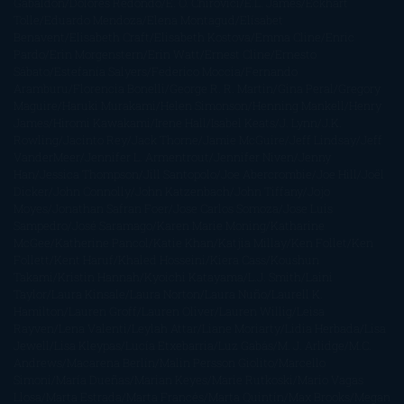
Gabaldon
Dolores Redondo
E. O. Chirovici
E.L. James
Eckhart
Tolle
Eduardo Mendoza
Elena Montagud
Elísabet
Benavent
Elisabeth Craft
Elisabeth Kostova
Emma Cline
Enric
Pardo
Erin Morgenstern
Erin Watt
Ernest Cline
Ernesto
Sábato
Estefanía Salyers
Federico Moccia
Fernando
Aramburu
Florencia Bonelli
George R. R. Martin
Gina Peral
Gregory
Maguire
Haruki Murakami
Helen Simonson
Henning Mankell
Henry
James
Hiromi Kawakami
Irene Hall
Isabel Keats
J. Lynn
J.K.
Rowling
Jacinto Rey
Jack Thorne
Jamie McGuire
Jeff Lindsay
Jeff
VanderMeer
Jennifer L. Armentrout
Jennifer Niven
Jenny
Han
Jessica Thompson
Jill Santopolo
Joe Abercrombie
Joe Hill
Joël
Dicker
John Connolly
John Katzenbach
John Tiffany
Jojo
Moyes
Jonathan Safran Foer
Jose Carlos Somoza
Jose Luis
Sampedro
José Saramago
Karen Marie Moning
Katharine
McGee
Katherine Pancol
Katie Khan
Katjia Millay
Ken Follet
Ken
Follett
Kent Haruf
Khaled Hosseini
Kiera Cass
Koushun
Takami
Kristin Hannah
Kyoichi Katayama
L.J. Smith
Laini
Taylor
Laura Kinsale
Laura Norton
Laura Nuño
Laurell K.
Hamilton
Lauren Groff
Lauren Oliver
Lauren Willig
Leisa
Rayven
Lena Valenti
Leylah Attar
Liane Moriarty
Lidia Herbada
Lisa
Jewell
Lisa Kleypas
Lucía Etxebarria
Luz Gabás
M. J. Arlidge
M.C.
Andrews
Macarena Berlín
Malin Persson Giolito
Marcello
Simoni
María Dueñas
Marian Keyes
Marie Rutkoski
Mario Vagas
Llosa
Marta Estrada
Marta Francés
Marta Quintín
Max Brooks
Megan